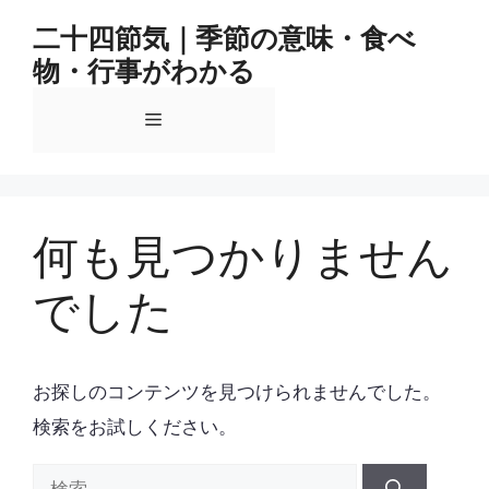
コ
二十四節気｜季節の意味・食べ
ン
物・行事がわかる
テ
ン
メ
ツ
へ
ス
ニ
キ
ッ
何も見つかりません
ュ
プ
でした
ー
お探しのコンテンツを見つけられませんでした。
検索をお試しください。
検