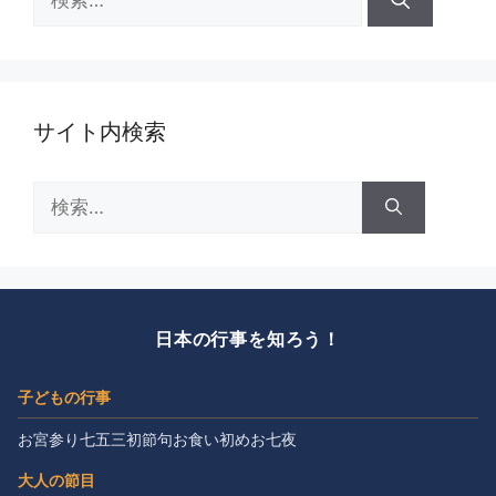
索:
サイト内検索
検
索:
日本の行事を知ろう！
子どもの行事
お宮参り
七五三
初節句
お食い初め
お七夜
大人の節目