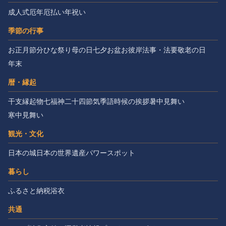
成人式
厄年
厄払い
年祝い
季節の行事
お正月
節分
ひな祭り
母の日
七夕
お盆
お彼岸
法事・法要
敬老の日
年末
暦・縁起
干支
縁起物
七福神
二十四節気
季語
時候の挨拶
暑中見舞い
寒中見舞い
観光・文化
日本の城
日本の世界遺産
パワースポット
暮らし
ふるさと納税
浴衣
共通