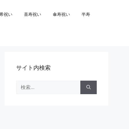
希祝い
喜寿祝い
傘寿祝い
半寿
サイト内検索
検
索: