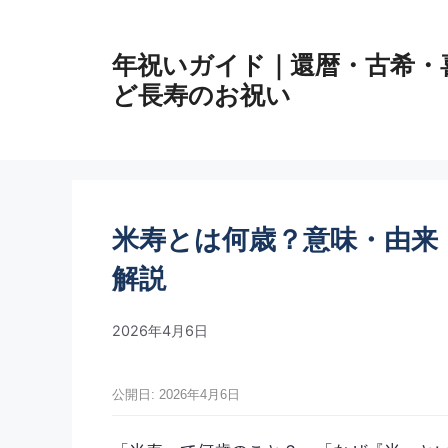
コ
ン
年祝いガイド｜還暦・古希・
テ
ン
ど長寿のお祝い
ツ
へ
ス
キ
ッ
米寿とは何歳？意味・由来
プ
解説
2026年4月6日
公開日: 2026年4月6日