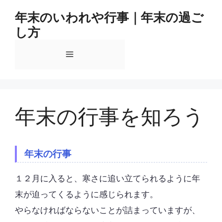
コ
年末のいわれや行事｜年末の過ご
ン
し方
テ
ン
メ
ツ
へ
ス
ニ
キ
ッ
年末の行事を知ろう
ュ
プ
ー
年末の行事
１２月に入ると、寒さに追い立てられるように年
末が迫ってくるように感じられます。
やらなければならないことが詰まっていますが、