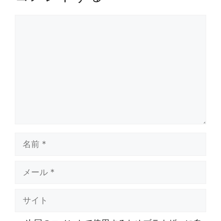
コ
メ
ン
ト
名
前
メ
ー
ル
サ
イ
ト