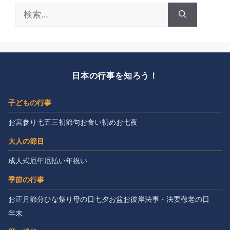
検
索:
日本の行事を知ろう！
子どもの行事
お宮参り
七五三
初節句
お食い初め
お七夜
大人の節目
成人式
厄年
厄払い
年祝い
季節の行事
お正月
節分
ひな祭り
母の日
七夕
お盆
お彼岸
法事・法要
敬老の日
年末