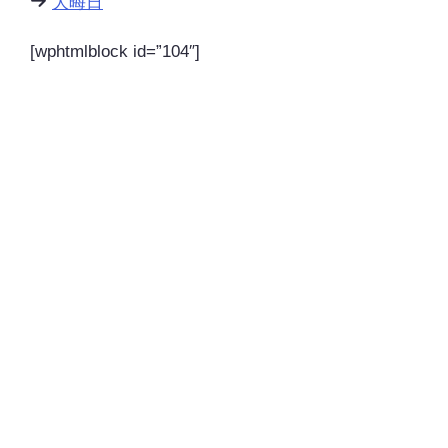
大晦日
[wphtmlblock id=”104″]