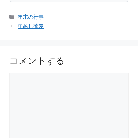
カ
年末の行事
テ
年越し蕎麦
ゴ
リ
ー
コメントする
コ
メ
ン
ト