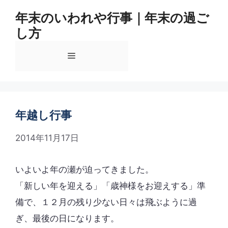
コ
年末のいわれや行事｜年末の過ご
ン
し方
テ
ン
メ
ツ
へ
ス
ニ
キ
ッ
年越し行事
ュ
プ
2014年11月17日
ー
いよいよ年の瀬が迫ってきました。
「新しい年を迎える」「歳神様をお迎えする」準
備で、１２月の残り少ない日々は飛ぶように過
ぎ、最後の日になります。