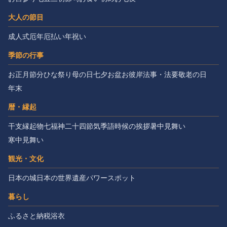
大人の節目
成人式
厄年
厄払い
年祝い
季節の行事
お正月
節分
ひな祭り
母の日
七夕
お盆
お彼岸
法事・法要
敬老の日
年末
暦・縁起
干支
縁起物
七福神
二十四節気
季語
時候の挨拶
暑中見舞い
寒中見舞い
観光・文化
日本の城
日本の世界遺産
パワースポット
暮らし
ふるさと納税
浴衣