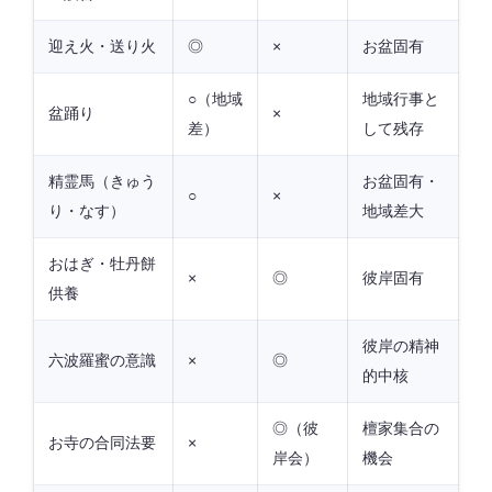
迎え火・送り火
◎
×
お盆固有
○（地域
地域行事と
盆踊り
×
差）
して残存
精霊馬（きゅう
お盆固有・
○
×
り・なす）
地域差大
おはぎ・牡丹餅
×
◎
彼岸固有
供養
彼岸の精神
六波羅蜜の意識
×
◎
的中核
◎（彼
檀家集合の
お寺の合同法要
×
岸会）
機会