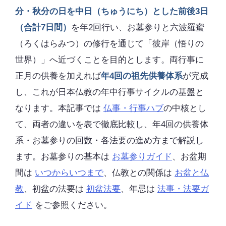
分・秋分の日を中日（ちゅうにち）とした前後3日
（合計7日間）
を年2回行い、お墓参りと六波羅蜜
（ろくはらみつ）の修行を通じて「彼岸（悟りの
世界）」へ近づくことを目的とします。両行事に
正月の供養を加えれば
年4回の祖先供養体系
が完成
し、これが日本仏教の年中行事サイクルの基盤と
なります。本記事では
仏事・行事ハブ
の中核とし
て、両者の違いを表で徹底比較し、年4回の供養体
系・お墓参りの回数・各法要の進め方まで解説し
ます。お墓参りの基本は
お墓参りガイド
、お盆期
間は
いつからいつまで
、仏教との関係は
お盆と仏
教
、初盆の法要は
初盆法要
、年忌は
法事・法要ガ
イド
をご参照ください。