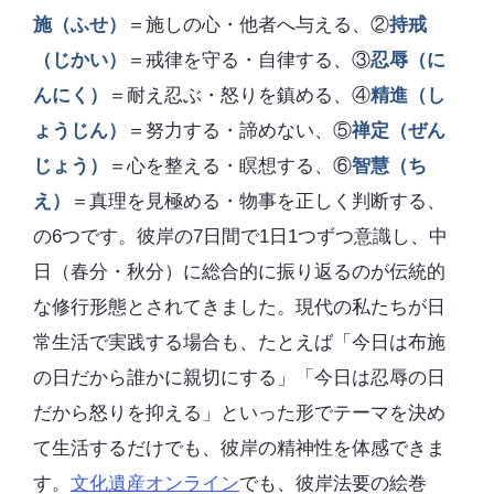
施（ふせ）
＝施しの心・他者へ与える、②
持戒
（じかい）
＝戒律を守る・自律する、③
忍辱（に
んにく）
＝耐え忍ぶ・怒りを鎮める、④
精進（し
ょうじん）
＝努力する・諦めない、⑤
禅定（ぜん
じょう）
＝心を整える・瞑想する、⑥
智慧（ち
え）
＝真理を見極める・物事を正しく判断する、
の6つです。彼岸の7日間で1日1つずつ意識し、中
日（春分・秋分）に総合的に振り返るのが伝統的
な修行形態とされてきました。現代の私たちが日
常生活で実践する場合も、たとえば「今日は布施
の日だから誰かに親切にする」「今日は忍辱の日
だから怒りを抑える」といった形でテーマを決め
て生活するだけでも、彼岸の精神性を体感できま
す。
文化遺産オンライン
でも、彼岸法要の絵巻