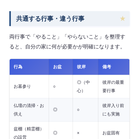
共通する行事・違う行事
両行事で「やること」「やらないこと」を整理す
ると、自分の家に何が必要かが明確になります。
行為
お盆
彼岸
備考
◎（中
彼岸の最重
お墓参り
○
心）
要行事
仏壇の清掃・お
彼岸入り前
◎
○
供え
にも実施
盆棚（精霊棚）
◎
×
お盆固有
の設営