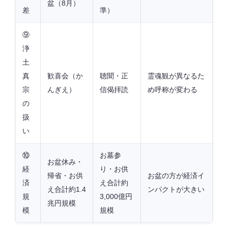
盆（8月）
差
準）
⑨
浄
土
真
歓喜会（か
聴聞・正
霊魂観が異なるた
宗
んぎえ）
信偈拝読
め呼称が変わる
の
扱
い
⑩
お墓参
お盆休み・
経
り・お供
帰省・お供
お盆の方が経済イ
済
え合計約
え合計約1.4
ンパクトが大きい
規
3,000億円
兆円規模
模
規模