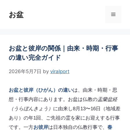
コ
ン
お盆
メ
テ
ン
ニ
ツ
へ
ス
お盆と彼岸の関係｜由来・時期・行事
ュ
キ
の違い完全ガイド
ッ
ー
プ
2026年5月7日
by
viralport
お盆と彼岸（ひがん）の違い
は、由来・時期・思
想・行事内容にあります。お盆は仏教の
盂蘭盆経
（うらぼんきょう）
に由来し8月13〜16日（地域差
あり）の年1回、ご先祖の霊を家にお迎えする行事
です。一方
お彼岸
は日本独自の仏教行事で、
春