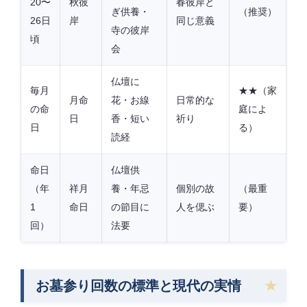
20〜
秋彼
春彼岸と
ぎ供養・
（推奨）
26日
岸
同じ意義
寺の彼岸
頃
会
仏壇に
毎月
★★（家
月命
花・お線
日常的な
の命
庭によ
日
香・短い
祈り
日
る）
読経
命日
仏壇供
（年
祥月
養・年忌
個別の故
（最重
1
命日
の節目に
人を偲ぶ
要）
回）
法要
お墓参り回数の標準と現代の実情