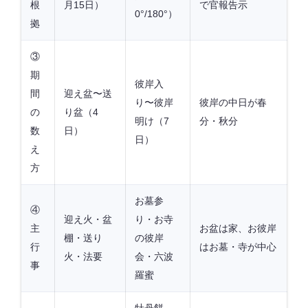
根
月15日）
で官報告示
0°/180°）
拠
③
期
彼岸入
間
迎え盆〜送
り〜彼岸
彼岸の中日が春
の
り盆（4
明け（7
分・秋分
数
日）
日）
え
方
お墓参
④
迎え火・盆
り・お寺
主
お盆は家、お彼岸
棚・送り
の彼岸
行
はお墓・寺が中心
火・法要
会・六波
事
羅蜜
牡丹餅