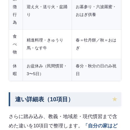
徴
迎え火・送り火・盆踊
お墓参り・六波羅蜜・
行
り
おはぎ供養
為
食
精進料理・きゅうり
春＝牡丹餅／秋＝おは
べ
馬・なす牛
ぎ
物
休
お盆休み（民間慣習・
春分・秋分の日のみ祝
暇
3〜5日）
日
違い詳細表（10項目）
さらに踏み込み、教義・地域差・現代慣習まで含
めた違いを10項目で整理します。
「自分の家はど