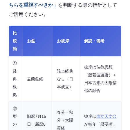
ちらを重視すべきか」
を判断する際の指針として
ご活用ください。
比
較
お盆
お彼岸
解説・備考
軸
①
彼岸は仏教思想
経
該当経典
（般若波羅蜜）＋
典
盂蘭盆経
なし（日
日本古来の太陽信
根
本成立）
仰の融合
拠
②
春分・秋
暦
旧暦7月15
彼岸は
国立天文台
分（太陽
の
日（新暦8
が毎年「暦要項」
黄経