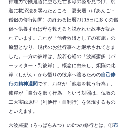
神通力で餓鬼道に堕ちた亡き母の姿を見つけ、釈
迦に救済法を尋ねたところ、夏安居（げあんご・
僧侶の修行期間）の終わる旧暦7月15日に多くの僧
侶へ供養すれば母を救えると説かれた故事が記さ
れています。これが「他者救済としての布施」の
原型となり、現代のお盆行事へと継承されてきま
した。一方の彼岸は、般若心経の「波羅蜜多（パ
ーラミター・到彼岸）」概念に由来し、煩悩の此
岸（しがん）から悟りの彼岸へ渡るための
自己修
行の精神週間
です。お盆が「他者を救う行為」、
彼岸が「自分を磨く行為」という対照は、仏教の
二大実践原理（利他行・自利行）を体現するもの
といえます。
六波羅蜜（ろっぱらみつ）の6つの修行とは、①
布