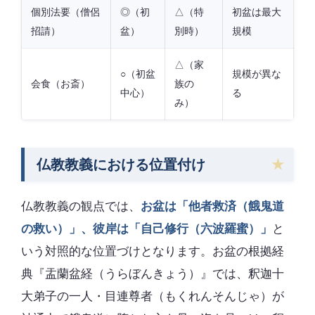
個別法要（僧侶
◎（初
△（特
初盆は最大
招請）
盆）
別時）
規模
△（家
○（初盆
規模が異な
会食（お斎）
族の
中心）
る
み）
仏教教義における位置付け
仏教教義の観点では、
お盆は「他者救済（餓鬼道
の救い）」、彼岸は「自己修行（六波羅蜜）」
と
いう対照的な位置づけとなります。お盆の根拠経
典『盂蘭盆経（うらぼんきょう）』では、釈迦十
大弟子の一人・目連尊者（もくれんそんじゃ）が