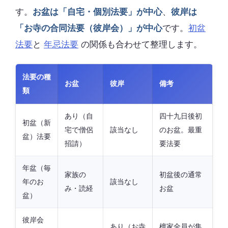
す。
お盆は「自宅・個別法要」が中心
、
彼岸は
「お寺の合同法要（彼岸会）」が中心
です。
初盆
法要
と
年忌法要
の関係も合わせて整理します。
法要の種
お盆
彼岸
備考
類
あり（自
四十九日後初
初盆（新
宅で僧侶
該当なし
のお盆。最重
盆）法要
招請）
要法要
年盆（毎
家族の
初盆後の通常
年のお
該当なし
み・読経
お盆
盆）
彼岸会
あり（お寺
檀家全員が集