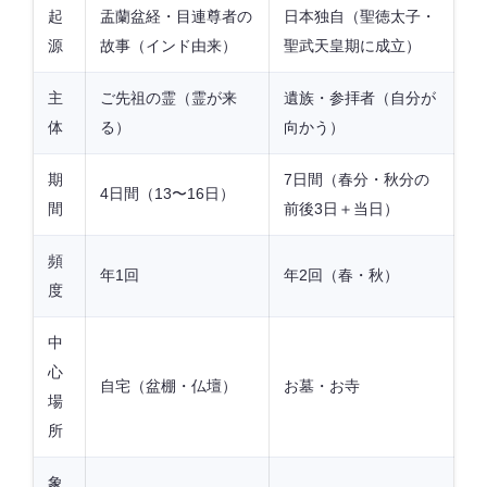
起
盂蘭盆経・目連尊者の
日本独自（聖徳太子・
源
故事（インド由来）
聖武天皇期に成立）
主
ご先祖の霊（霊が来
遺族・参拝者（自分が
体
る）
向かう）
期
7日間（春分・秋分の
4日間（13〜16日）
間
前後3日＋当日）
頻
年1回
年2回（春・秋）
度
中
心
自宅（盆棚・仏壇）
お墓・お寺
場
所
象