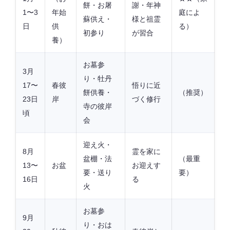
餅・お屠
謝・年神
1〜3
年始
庭によ
蘇供え・
様と祖霊
日
供
る）
初参り
が習合
養）
お墓参
3月
り・牡丹
17〜
春彼
悟りに近
餅供養・
（推奨）
23日
岸
づく修行
寺の彼岸
頃
会
迎え火・
8月
霊を家に
盆棚・法
（最重
13〜
お盆
お迎えす
要・送り
要）
16日
る
火
お墓参
9月
り・おは