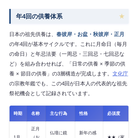
年4回の供養体系
日本の祖先供養は、
春彼岸・お盆・秋彼岸・正月
の年4回が基本サイクルです。これに月命日（毎月
の命日）と年忌法要（一周忌・三回忌・七回忌な
ど）を組み合わせれば、「日常の供養 × 季節の供
養 × 節目の供養」の3層構造が完成します。
文化庁
の宗教年鑑でも、この4回が日本人の代表的な祖先
祭祀機会として記録されています。
時期
名称
主な行為
性格
必須度
正月
仏壇に鏡
新年の感
1月
（お
★★（家