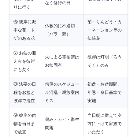
なく修行の日
りに行く
⑥ 彼岸に派
菊・りんどう・カ
仏教的に不適切
手な花・ト
ーネーション等の
（バラ・棘）
ゲのある花
伝統花
⑦ お盆の迎
火による霊招請は
彼岸は灯明（ろう
え火を彼岸
お盆固有
そく）のみ
にも焚く
⑧ 法要の日
僧侶のスケジュー
初盆＝お盆期間、
程をお盆と
ル混乱・親族案内
年忌＝命日基準で
彼岸で混在
ミス
実施
⑨ 彼岸の供
当日朝に供えて夕
傷み・カビ・衛生
物を当日ま
方に下げて家族で
問題
で放置
いただく