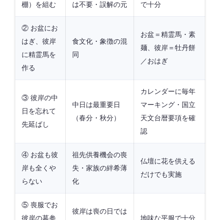
棚）を組む
は不要・誤解の元
で十分
② お盆にお
お盆＝精霊馬・素
はぎ、彼岸
食文化・象徴の混
麺、彼岸＝牡丹餅
に精霊馬を
同
／おはぎ
作る
カレンダーに毎年
③ 彼岸の中
中日は最重要日
マーキング・国立
日を忘れて
（春分・秋分）
天文台暦要項を確
先延ばし
認
④ お盆も彼
祖先供養機会の喪
仏壇に花を供える
岸も全くや
失・家族の絆希薄
だけでも実施
らない
化
⑤ 喪服でお
彼岸は喪の日では
彼岸の墓参
地味な平服で十分