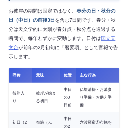
お彼岸の期間は固定ではなく、
春分の日・秋分の
日（中日）の前後3日
を含む7日間です。春分・秋
分は天文学的に太陽が春分点・秋分点を通過する
瞬間で、毎年わずかに変動します。日付は
国立天
文台
が前年の2月初旬に「暦要項」として官報で告
示します。
呼称
意味
位置
主な行為
中日
仏壇清掃・お墓参
彼岸入
彼岸が始ま
の3
り準備・お供え準
り
る初日
日前
備
中日
初日（2
布施（ふ
六波羅蜜①布施を
の2