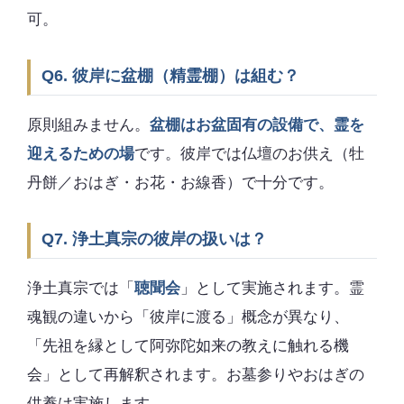
可。
Q6. 彼岸に盆棚（精霊棚）は組む？
原則組みません。
盆棚はお盆固有の設備で、霊を
迎えるための場
です。彼岸では仏壇のお供え（牡
丹餅／おはぎ・お花・お線香）で十分です。
Q7. 浄土真宗の彼岸の扱いは？
浄土真宗では「
聴聞会
」として実施されます。霊
魂観の違いから「彼岸に渡る」概念が異なり、
「先祖を縁として阿弥陀如来の教えに触れる機
会」として再解釈されます。お墓参りやおはぎの
供養は実施します。