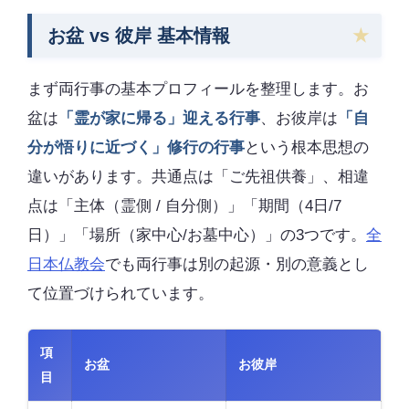
お盆 vs 彼岸 基本情報
まず両行事の基本プロフィールを整理します。お
盆は
「霊が家に帰る」迎える行事
、お彼岸は
「自
分が悟りに近づく」修行の行事
という根本思想の
違いがあります。共通点は「ご先祖供養」、相違
点は「主体（霊側 / 自分側）」「期間（4日/7
日）」「場所（家中心/お墓中心）」の3つです。
全
日本仏教会
でも両行事は別の起源・別の意義とし
て位置づけられています。
項
お盆
お彼岸
目