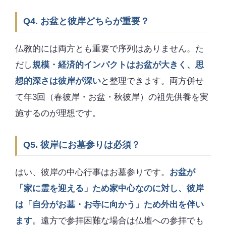
Q4. お盆と彼岸どちらが重要？
仏教的には両方とも重要で序列はありません。た
だし
規模・経済的インパクトはお盆が大きく、思
想的深さは彼岸が深い
と整理できます。両方併せ
て年3回（春彼岸・お盆・秋彼岸）の祖先供養を実
施するのが理想です。
Q5. 彼岸にお墓参りは必須？
はい、彼岸の中心行事はお墓参りです。
お盆が
「家に霊を迎える」ため家中心なのに対し、彼岸
は「自分がお墓・お寺に向かう」ため外出を伴い
ます
。遠方で参拝困難な場合は仏壇への参拝でも