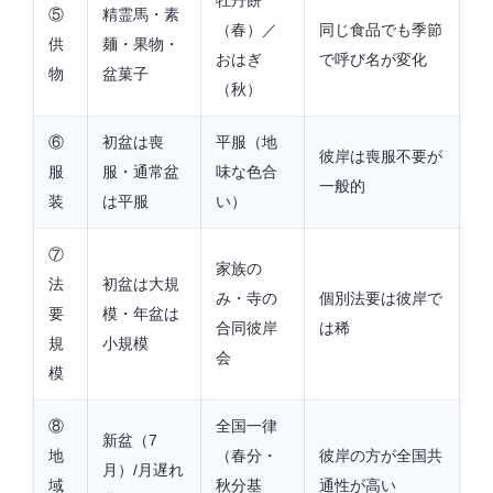
⑤
精霊馬・素
（春）／
同じ食品でも季節
供
麺・果物・
おはぎ
で呼び名が変化
物
盆菓子
（秋）
⑥
初盆は喪
平服（地
彼岸は喪服不要が
服
服・通常盆
味な色合
一般的
装
は平服
い）
⑦
家族の
法
初盆は大規
み・寺の
個別法要は彼岸で
要
模・年盆は
合同彼岸
は稀
規
小規模
会
模
⑧
全国一律
新盆（7
地
（春分・
彼岸の方が全国共
月）/月遅れ
域
秋分基
通性が高い