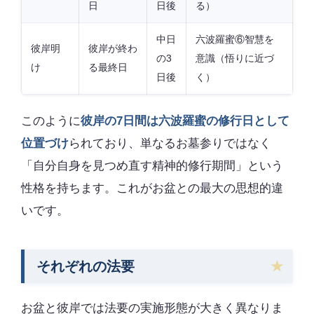
日
日後
る）
中日
六波羅蜜⑥智慧を
彼岸明
彼岸が終わ
の3
意識（悟りに近づ
け
る最終日
日後
く）
このように
彼岸の7日間は六波羅蜜の修行日として
位置づけ
られており、単なるお墓参りではなく
「自分自身を見つめ直す精神的修行期間」という
性格を持ちます。これがお盆との最大の思想的違
いです。
それぞれの法要
お盆と彼岸では法要の実施形態が大きく異なりま