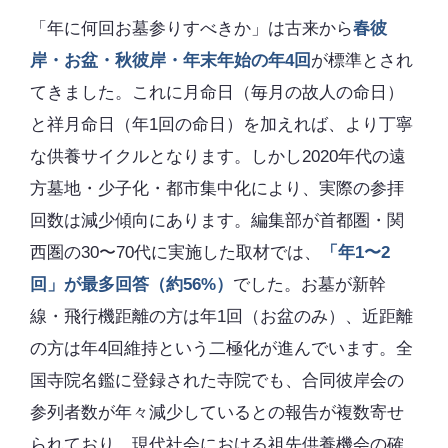
「年に何回お墓参りすべきか」は古来から
春彼
岸・お盆・秋彼岸・年末年始の年4回
が標準とされ
てきました。これに月命日（毎月の故人の命日）
と祥月命日（年1回の命日）を加えれば、より丁寧
な供養サイクルとなります。しかし2020年代の遠
方墓地・少子化・都市集中化により、実際の参拝
回数は減少傾向にあります。編集部が首都圏・関
西圏の30〜70代に実施した取材では、
「年1〜2
回」が最多回答（約56%）
でした。お墓が新幹
線・飛行機距離の方は年1回（お盆のみ）、近距離
の方は年4回維持という二極化が進んでいます。全
国寺院名鑑に登録された寺院でも、合同彼岸会の
参列者数が年々減少しているとの報告が複数寄せ
られており、現代社会における祖先供養機会の確