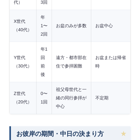
代）
3回
年
X世代
1〜
お盆のみが多数
お盆中心
（40代）
2回
年1
Y世代
回
遠方・都市部在
お盆または帰省
（30代）
前
住で参拝困難
時
後
祖父母世代と一
Z世代
0〜
緒の同行参拝が
不定期
（20代）
1回
中心
お彼岸の期間・中日の決まり方