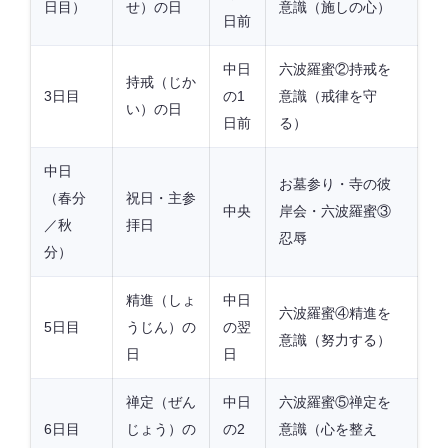
日目）
せ）の日
意識（施しの心）
日前
中日
六波羅蜜②持戒を
持戒（じか
3日目
の1
意識（戒律を守
い）の日
日前
る）
中日
お墓参り・寺の彼
（春分
祝日・主参
中央
岸会・六波羅蜜③
／秋
拝日
忍辱
分）
精進（しょ
中日
六波羅蜜④精進を
5日目
うじん）の
の翌
意識（努力する）
日
日
禅定（ぜん
中日
六波羅蜜⑤禅定を
6日目
じょう）の
の2
意識（心を整え