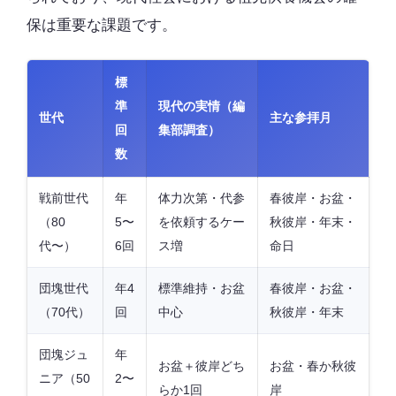
保は重要な課題です。
標
準
現代の実情（編
世代
主な参拝月
回
集部調査）
数
戦前世代
年
体力次第・代参
春彼岸・お盆・
（80
5〜
を依頼するケー
秋彼岸・年末・
代〜）
6回
ス増
命日
団塊世代
年4
標準維持・お盆
春彼岸・お盆・
（70代）
回
中心
秋彼岸・年末
団塊ジュ
年
お盆＋彼岸どち
お盆・春か秋彼
ニア（50
2〜
らか1回
岸