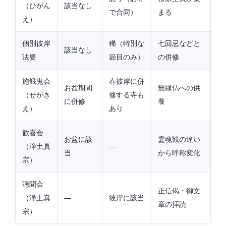
（ひがん
該当なし
で合同）
まる
え）
個別彼岸
稀（特別な
七回忌などと
該当なし
法要
節目のみ）
の併修
施餓鬼会
春彼岸に併
お盆期間
無縁仏への供
（せがき
修する寺も
に併修
養
え）
あり
歓喜会
お盆に該
霊魂観の違い
（浄土真
—
当
から呼称変化
宗）
聴聞会
正信偈・御文
（浄土真
—
彼岸に該当
章の拝読
宗）