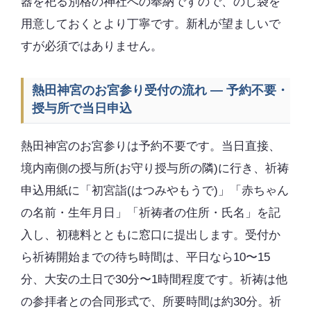
器を祀る別格の神社への奉納ですので、のし袋を
用意しておくとより丁寧です。新札が望ましいで
すが必須ではありません。
熱田神宮のお宮参り受付の流れ — 予約不要・
授与所で当日申込
熱田神宮のお宮参りは予約不要です。当日直接、
境内南側の授与所(お守り授与所の隣)に行き、祈祷
申込用紙に「初宮詣(はつみやもうで)」「赤ちゃん
の名前・生年月日」「祈祷者の住所・氏名」を記
入し、初穂料とともに窓口に提出します。受付か
ら祈祷開始までの待ち時間は、平日なら10〜15
分、大安の土日で30分〜1時間程度です。祈祷は他
の参拝者との合同形式で、所要時間は約30分。祈