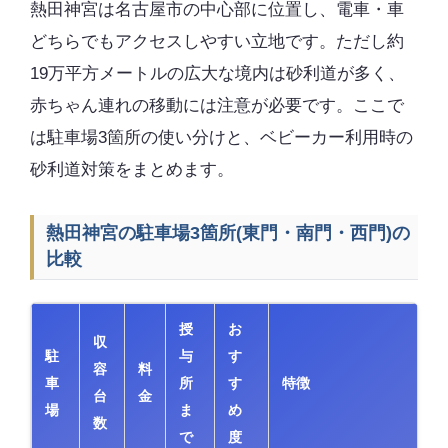
熱田神宮は名古屋市の中心部に位置し、電車・車
どちらでもアクセスしやすい立地です。ただし約
19万平方メートルの広大な境内は砂利道が多く、
赤ちゃん連れの移動には注意が必要です。ここで
は駐車場3箇所の使い分けと、ベビーカー利用時の
砂利道対策をまとめます。
熱田神宮の駐車場3箇所(東門・南門・西門)の
比較
授
お
収
駐
与
す
容
料
車
所
す
特徴
台
金
場
ま
め
数
で
度