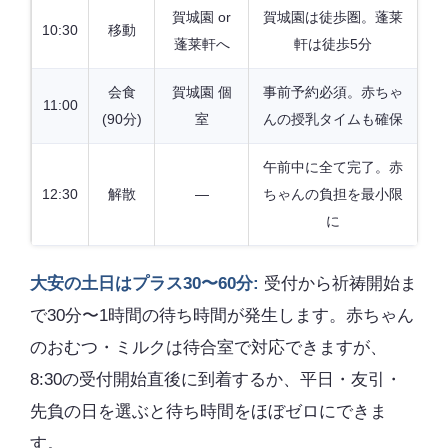
賀城園 or
賀城園は徒歩圏。蓬莱
10:30
移動
蓬莱軒へ
軒は徒歩5分
会食
賀城園 個
事前予約必須。赤ちゃ
11:00
(90分)
室
んの授乳タイムも確保
午前中に全て完了。赤
12:30
解散
—
ちゃんの負担を最小限
に
大安の土日はプラス30〜60分:
受付から祈祷開始ま
で30分〜1時間の待ち時間が発生します。赤ちゃん
のおむつ・ミルクは待合室で対応できますが、
8:30の受付開始直後に到着するか、平日・友引・
先負の日を選ぶと待ち時間をほぼゼロにできま
す。