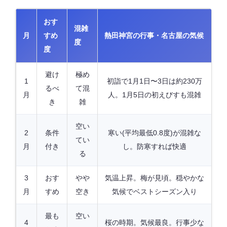
おす
混雑
月
すめ
熱田神宮の行事・名古屋の気候
度
度
避け
極め
1
初詣で1月1日〜3日は約230万
るべ
て混
月
人。1月5日の初えびすも混雑
き
雑
空い
2
条件
寒い(平均最低0.8度)が混雑な
てい
月
付き
し。防寒すれば快適
る
3
おす
やや
気温上昇。梅が見頃。穏やかな
月
すめ
空き
気候でベストシーズン入り
最も
空い
4
桜の時期。気候最良。行事少な