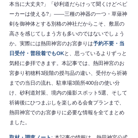
本当に大丈夫?」「砂利道だらけって聞くけどベビ
ーカーは使える?」――三種の神器の一つ・草薙神
剣を御神体とする別格の神社だからこそ、敷居の
高さを感じてしまう方も多いのではないでしょう
か。実際には熱田神宮のお宮参りは
予約不要・当
日受付・普段着でもOK
と、思っているよりずっと
気軽に参拝できます。本記事では、熱田神宮のお
宮参り初穂料3段階の授与品の違い、受付から祈祷
までの当日の流れ、駐車場3箇所400台の使い分
け、砂利道対策、境内の撮影スポット5選、そして
祈祷後にひつまぶしを楽しめる会食プランまで、
熱田神宮でのお宮参りに必要な情報を全てまとめ
ました。
取材・調査ノート:
本記事の情報は、熱田神宮公式