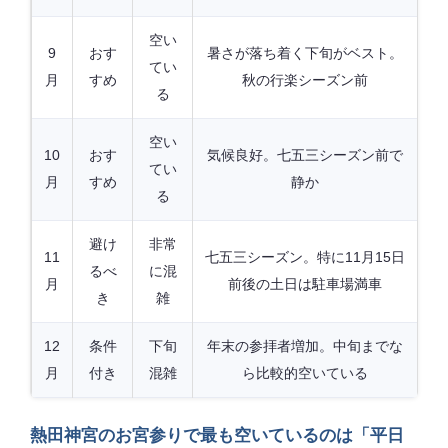
空い
9
おす
暑さが落ち着く下旬がベスト。
てい
月
すめ
秋の行楽シーズン前
る
空い
10
おす
気候良好。七五三シーズン前で
てい
月
すめ
静か
る
避け
非常
11
七五三シーズン。特に11月15日
るべ
に混
月
前後の土日は駐車場満車
き
雑
12
条件
下旬
年末の参拝者増加。中旬までな
月
付き
混雑
ら比較的空いている
熱田神宮のお宮参りで最も空いているのは「平日