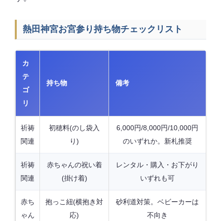
熱田神宮お宮参り持ち物チェックリスト
カ
テ
持ち物
備考
ゴ
リ
祈祷
初穂料(のし袋入
6,000円/8,000円/10,000円
関連
り)
のいずれか。新札推奨
祈祷
赤ちゃんの祝い着
レンタル・購入・お下がり
関連
(掛け着)
いずれも可
赤ち
抱っこ紐(横抱き対
砂利道対策。ベビーカーは
ゃん
応)
不向き