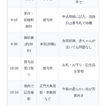
手で
受付・
申込用紙に記入。混雑
9:10
初穂料
授与所
日は番号札で待機
納付
御祈祷
合同祈祷。赤ちゃんが
9:30
(約30
本宮(拝殿)
泣いても問題なし
分)
授与品
お札・お守り・記念品
10:00
受け取
授与所
を受領
り
境内で
正門大鳥居
午前の柔らかい光が写
10:10
記念撮
前・本殿前
真向き
影
など