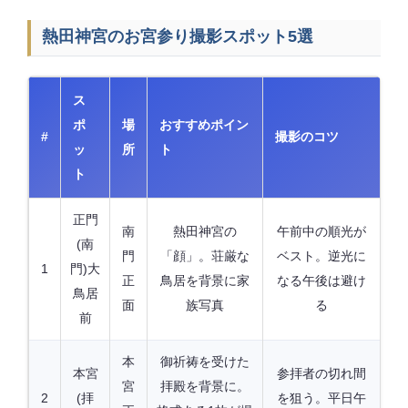
熱田神宮のお宮参り撮影スポット5選
ス
ポ
場
おすすめポイン
#
撮影のコツ
ッ
所
ト
ト
正門
南
熱田神宮の
午前中の順光が
(南
門
「顔」。荘厳な
ベスト。逆光に
1
門)大
正
鳥居を背景に家
なる午後は避け
鳥居
面
族写真
る
前
本
御祈祷を受けた
本宮
参拝者の切れ間
宮
拝殿を背景に。
2
(拝
を狙う。平日午