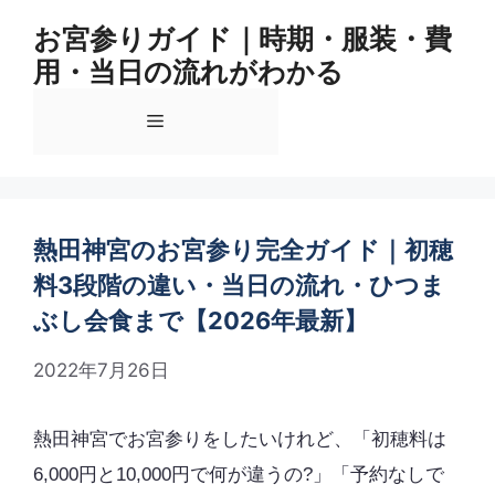
コ
お宮参りガイド｜時期・服装・費
ン
用・当日の流れがわかる
テ
ン
メ
ツ
へ
ス
ニ
キ
ッ
熱田神宮のお宮参り完全ガイド｜初穂
ュ
プ
料3段階の違い・当日の流れ・ひつま
ぶし会食まで【2026年最新】
ー
2022年7月26日
熱田神宮でお宮参りをしたいけれど、「初穂料は
6,000円と10,000円で何が違うの?」「予約なしで