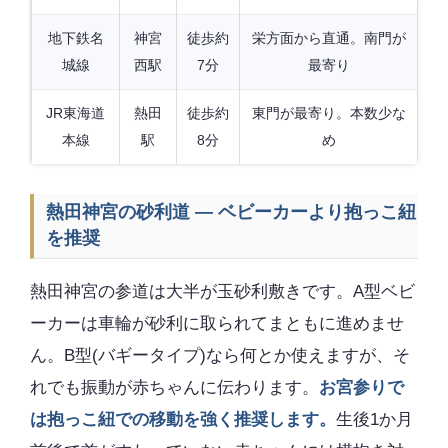
地下鉄名
神宮
徒歩約
栄方面から直通。南門が
城線
西駅
7分
最寄り
JR東海道
熱田
徒歩約
東門が最寄り。本数少な
本線
駅
8分
め
熱田神宮の砂利道 — ベビーカーより抱っこ紐
を推奨
熱田神宮の参道は大半が玉砂利敷きです。A型ベビ
ーカーは車輪が砂利に取られてまともに進めませ
ん。B型(バギータイプ)なら何とか使えますが、そ
れでも振動が赤ちゃんに伝わります。
お宮参りで
は抱っこ紐での移動を強く推奨します。
生後1か月