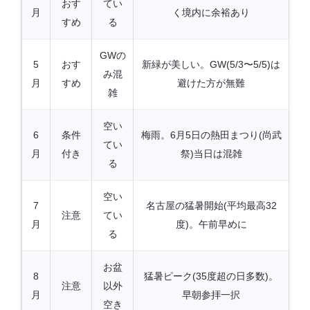
おす
てい
月
く境内に余裕あり
すめ
る
GWの
5
おす
新緑が美しい。GW(5/3〜5/5)は
み混
月
すめ
避けた方が無難
雑
空い
6
条件
梅雨。6月5日の熱田まつり(尚武
てい
月
付き
祭)当日は混雑
る
空い
7
名古屋の猛暑開始(平均最高32
注意
てい
月
度)。午前早めに
る
お盆
8
猛暑ピーク(35度超の日多数)。
注意
以外
月
早朝参拝一択
空き