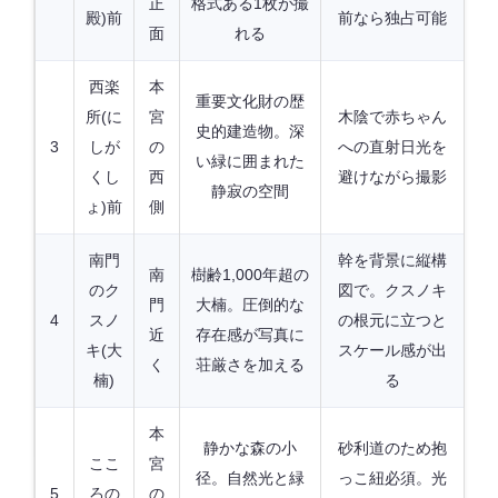
正
格式ある1枚が撮
殿)前
前なら独占可能
面
れる
西楽
本
重要文化財の歴
所(に
宮
木陰で赤ちゃん
史的建造物。深
3
しが
の
への直射日光を
い緑に囲まれた
くし
西
避けながら撮影
静寂の空間
ょ)前
側
南門
幹を背景に縦構
南
樹齢1,000年超の
のク
図で。クスノキ
門
大楠。圧倒的な
4
スノ
の根元に立つと
近
存在感が写真に
キ(大
スケール感が出
く
荘厳さを加える
楠)
る
本
静かな森の小
砂利道のため抱
ここ
宮
径。自然光と緑
っこ紐必須。光
5
ろの
の