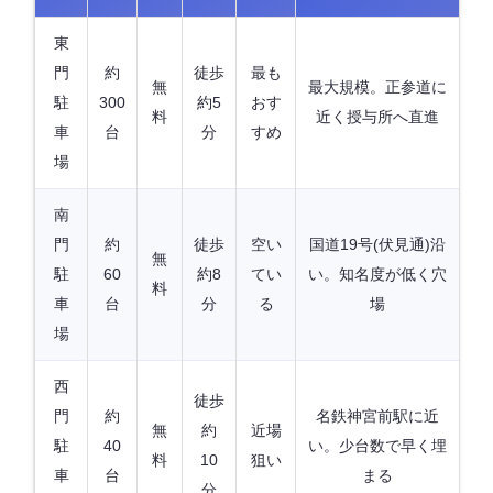
東
門
約
徒歩
最も
無
最大規模。正参道に
駐
300
約5
おす
料
近く授与所へ直進
車
台
分
すめ
場
南
門
約
徒歩
空い
国道19号(伏見通)沿
無
駐
60
約8
てい
い。知名度が低く穴
料
車
台
分
る
場
場
西
徒歩
門
約
名鉄神宮前駅に近
無
約
近場
駐
40
い。少台数で早く埋
料
10
狙い
車
台
まる
分