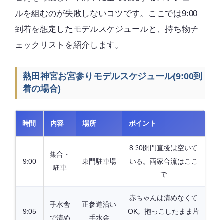
ルを組むのが失敗しないコツです。ここでは9:00
到着を想定したモデルスケジュールと、持ち物チ
ェックリストを紹介します。
熱田神宮お宮参りモデルスケジュール(9:00到
着の場合)
時間
内容
場所
ポイント
8:30開門直後は空いて
集合・
9:00
東門駐車場
いる。両家合流はここ
駐車
で
赤ちゃんは清めなくて
手水舎
正参道沿い
9:05
OK。抱っこしたまま片
で清め
手水舎