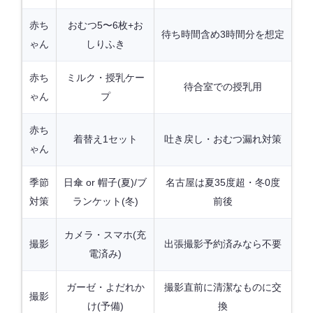
赤ち
おむつ5〜6枚+お
待ち時間含め3時間分を想定
ゃん
しりふき
赤ち
ミルク・授乳ケー
待合室での授乳用
ゃん
プ
赤ち
着替え1セット
吐き戻し・おむつ漏れ対策
ゃん
季節
日傘 or 帽子(夏)/ブ
名古屋は夏35度超・冬0度
対策
ランケット(冬)
前後
カメラ・スマホ(充
撮影
出張撮影予約済みなら不要
電済み)
ガーゼ・よだれか
撮影直前に清潔なものに交
撮影
け(予備)
換