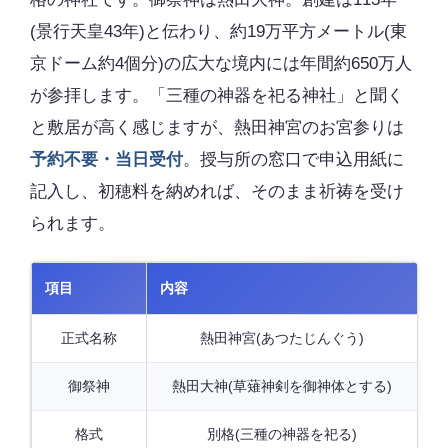
(景行天皇43年)と伝わり、約19万平方メートル(東
京ドーム約4個分)の広大な境内には年間約650万人
が参拝します。「三種の神器を祀る神社」と聞く
と敷居が高く感じますが、熱田神宮のお宮参りは
予約不要・当日受付
。授与所の窓口で申込用紙に
記入し、初穂料を納めれば、そのまま祈祷を受け
られます。
項目
内容
正式名称
熱田神宮(あつたじんぐう)
御祭神
熱田大神(草薙神剣を御神体とする)
格式
別格(三種の神器を祀る)