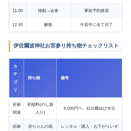
11:00
移動→会食
事前予約推奨
12:30
解散
午前中に全て完了
伊佐爾波神社お宮参り持ち物チェックリスト
カ
テ
持ち物
備考
ゴ
リ
祈祷
初穂料(のし袋
8,000円〜。紅白蝶結び水引
関連
入り)
祈祷
赤ちゃんの祝
レンタル・購入・お下がりいず