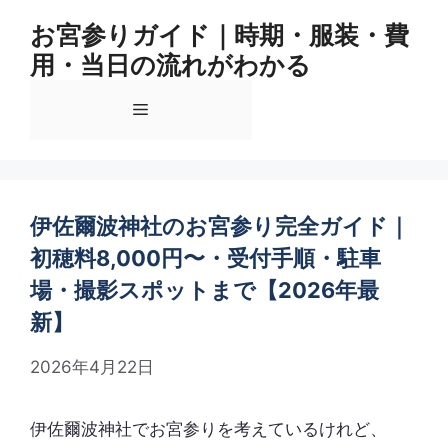
コ
お宮参りガイド｜時期・服装・費
ン
用・当日の流れがわかる
テ
ン
メ
ツ
へ
ス
ニ
キ
ッ
伊佐爾波神社のお宮参り完全ガイド｜
ュ
プ
初穂料8,000円〜・受付手順・駐車
場・撮影スポットまで【2026年最
ー
新】
2026年4月22日
伊佐爾波神社でお宮参りを考えているけれど、