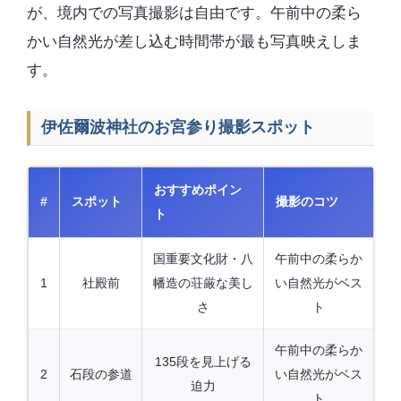
が、境内での写真撮影は自由です。午前中の柔ら
かい自然光が差し込む時間帯が最も写真映えしま
す。
伊佐爾波神社のお宮参り撮影スポット
おすすめポイン
#
スポット
撮影のコツ
ト
国重要文化財・八
午前中の柔らか
1
社殿前
幡造の荘厳な美し
い自然光がベス
さ
ト
午前中の柔らか
135段を見上げる
2
石段の参道
い自然光がベス
迫力
ト