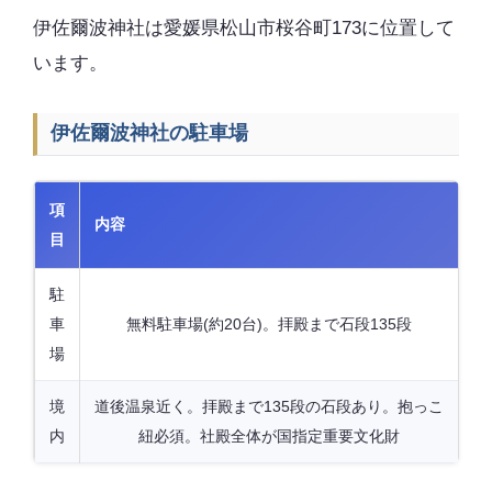
伊佐爾波神社は愛媛県松山市桜谷町173に位置して
います。
伊佐爾波神社の駐車場
項
内容
目
駐
車
無料駐車場(約20台)。拝殿まで石段135段
場
境
道後温泉近く。拝殿まで135段の石段あり。抱っこ
内
紐必須。社殿全体が国指定重要文化財