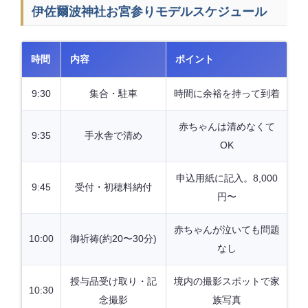
伊佐爾波神社お宮参りモデルスケジュール
時間
内容
ポイント
9:30
集合・駐車
時間に余裕を持って到着
赤ちゃんは清めなくて
9:35
手水舎で清め
OK
申込用紙に記入。8,000
9:45
受付・初穂料納付
円〜
赤ちゃんが泣いても問題
10:00
御祈祷(約20〜30分)
なし
授与品受け取り・記
境内の撮影スポットで家
10:30
念撮影
族写真