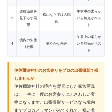
道後温泉を
午前中の柔らか
松山ならではの眺
3
見下ろす展
い自然光がベス
め
望
ト
午前中の柔らか
境内の朱塗
4
鮮やかな朱色
い自然光がベス
り社殿
ト
伊佐爾波神社のお宮参りをプロの出張撮影で残
しませんか
伊佐爾波神社の境内を背景にした家族写真
は、一生に一度のお宮参りにふさわしい宝
物になります。出張撮影サービスなら境内
までプロカメラマンが来てくれて、祝い着