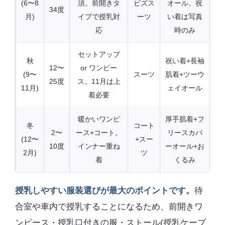
(6〜8
須。前開きタ
ビズス
オール。祝
34度
月)
イプで授乳対
ーツ
い着は写真
応
時のみ
セットアップ
秋
祝い着+長袖
12〜
or ワンピー
(9〜
スーツ
肌着+ツーウ
25度
ス。11月は上
11月)
ェイオール
着必要
暖かいワンピ
厚手肌着+フ
冬
コート
2〜
ース+コート。
リースカバ
(12〜
+スー
10度
インナー重ね
ーオール+お
2月)
ツ
着
くるみ
授乳しやすい服装選びが最大のポイントです。
待
合室や車内で授乳することになるため、前開きワ
ンピース・授乳口付きの服・ストール(授乳ケープ