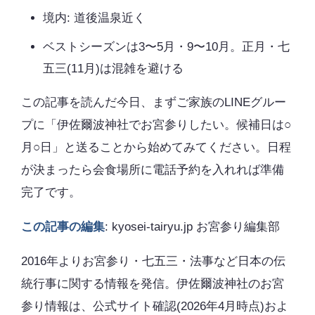
境内: 道後温泉近く
ベストシーズンは3〜5月・9〜10月。正月・七
五三(11月)は混雑を避ける
この記事を読んだ今日、まずご家族のLINEグルー
プに「伊佐爾波神社でお宮参りしたい。候補日は○
月○日」と送ることから始めてみてください。日程
が決まったら会食場所に電話予約を入れれば準備
完了です。
この記事の編集
: kyosei-tairyu.jp お宮参り編集部
2016年よりお宮参り・七五三・法事など日本の伝
統行事に関する情報を発信。伊佐爾波神社のお宮
参り情報は、公式サイト確認(2026年4月時点)およ