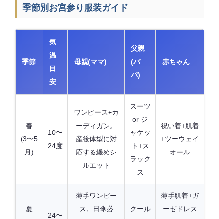
季節別お宮参り服装ガイド
気
父親
温
季節
母親(ママ)
(パ
赤ちゃん
目
パ)
安
スーツ
ワンピース+カ
or ジ
春
ーディガン。
祝い着+肌着
10〜
ャケッ
(3〜5
産後体型に対
+ツーウェイ
24度
ト+ス
月)
応する緩めシ
オール
ラック
ルエット
ス
薄手ワンピー
薄手肌着+ガ
夏
ス。日傘必
クール
ーゼドレス
24〜