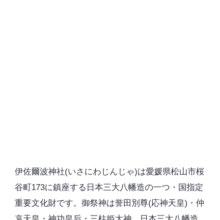
伊佐爾波神社(いさにわじんじゃ)は愛媛県松山市桜
谷町173に鎮座する日本三大八幡造の一つ・国指定
重要文化財です。御祭神は誉田別尊(応神天皇)・仲
哀天皇・神功皇后・三柱姫大神。日本三大八幡造