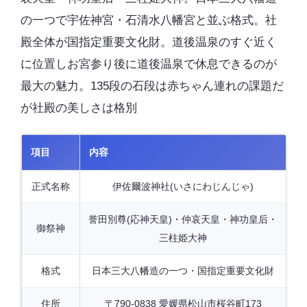
の一つで宇佐神宮・石清水八幡宮と並ぶ格式。社
殿全体が国指定重要文化財。道後温泉のすぐ近く
に位置しお宮参り後に道後温泉で休息できるのが
最大の魅力。135段の石段は赤ちゃん連れの課題だ
が社殿の美しさは格別
項目
内容
正式名称
伊佐爾波神社(いさにわじんじゃ)
誉田別尊(応神天皇)・仲哀天皇・神功皇后・
御祭神
三柱姫大神
格式
日本三大八幡造の一つ・国指定重要文化財
住所
〒790-0838 愛媛県松山市桜谷町173