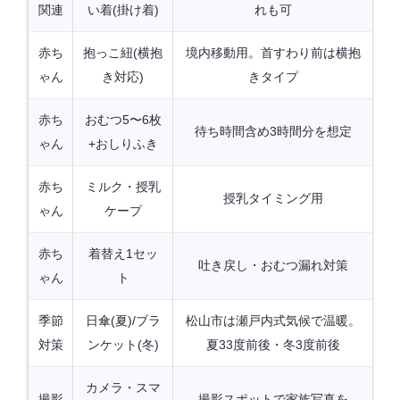
関連
い着(掛け着)
れも可
赤ち
抱っこ紐(横抱
境内移動用。首すわり前は横抱
ゃん
き対応)
きタイプ
赤ち
おむつ5〜6枚
待ち時間含め3時間分を想定
ゃん
+おしりふき
赤ち
ミルク・授乳
授乳タイミング用
ゃん
ケープ
赤ち
着替え1セッ
吐き戻し・おむつ漏れ対策
ゃん
ト
季節
日傘(夏)/ブラ
松山市は瀬戸内式気候で温暖。
対策
ンケット(冬)
夏33度前後・冬3度前後
カメラ・スマ
撮影
撮影スポットで家族写真を