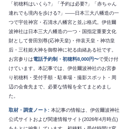
「初穂料はいくら?」「予約は必要?」「赤ちゃん
連れでも境内を歩ける?」――日本三大八幡造の一
つで宇佐神宮・石清水八幡宮と並ぶ格式。伊佐爾
波神社は日本三大八幡造の一つ・国指定重要文化
財として誉田別尊(応神天皇)・仲哀天皇・神功皇
后・三柱姫大神を御祭神に祀る由緒ある社です。
お宮参りは
電話予約制・初穂料8,000円〜
で受け付
けています。本記事では、伊佐爾波神社のお宮参
り初穂料・受付手順・駐車場・撮影スポット・周
辺の会食先まで、必要な情報を全てまとめまし
た。
取材・調査ノート:
本記事の情報は、伊佐爾波神社
公式サイトおよび関連情報サイト(2026年4月時点)
をもとに編集しています。初穂料・受付時間は変