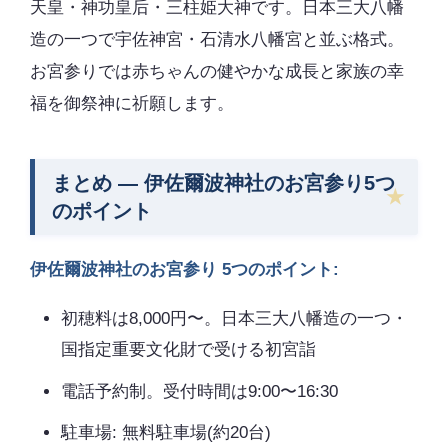
天皇・神功皇后・三柱姫大神です。日本三大八幡
造の一つで宇佐神宮・石清水八幡宮と並ぶ格式。
お宮参りでは赤ちゃんの健やかな成長と家族の幸
福を御祭神に祈願します。
まとめ — 伊佐爾波神社のお宮参り5つ
のポイント
伊佐爾波神社のお宮参り 5つのポイント:
初穂料は8,000円〜。日本三大八幡造の一つ・
国指定重要文化財で受ける初宮詣
電話予約制。受付時間は9:00〜16:30
駐車場: 無料駐車場(約20台)