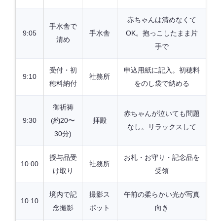
赤ちゃんは清めなくて
手水舎で
9:05
手水舎
OK。抱っこしたまま片
清め
手で
受付・初
申込用紙に記入。初穂料
9:10
社務所
穂料納付
をのし袋で納める
御祈祷
赤ちゃんが泣いても問題
9:30
(約20〜
拝殿
なし。リラックスして
30分)
授与品受
お札・お守り・記念品を
10:00
社務所
け取り
受領
境内で記
撮影ス
午前の柔らかい光が写真
10:10
念撮影
ポット
向き