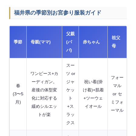
福井県の季節別お宮参り服装ガイド
父親
祖父
季節
母親(ママ)
(パ
赤ちゃん
母
パ)
スー
ワンピース+カ
ツ or
フォー
ーディガン。
ジャ
祝い着(掛
春
マル
産後の体型変
ケッ
け着)+肌着
(3〜5
or セ
化に対応する
ト
+ツーウェ
月)
ミフォ
緩めシルエッ
+ス
イオール
ーマル
トが楽
ラッ
クス