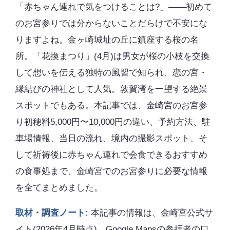
「赤ちゃん連れで気をつけることは?」――初めて
のお宮参りでは分からないことだらけで不安にな
りますよね。金ヶ崎城址の丘に鎮座する桜の名
所。「花換まつり」(4月)は男女が桜の小枝を交換
して想いを伝える独特の風習で知られ、恋の宮・
縁結びの神社として人気。敦賀湾を一望する絶景
スポットでもある。本記事では、金崎宮のお宮参
り初穂料5,000円〜10,000円の違い、予約方法、駐
車場情報、当日の流れ、境内の撮影スポット、そ
して祈祷後に赤ちゃん連れで会食できるおすすめ
の食事処まで、金崎宮でのお宮参りに必要な情報
を全てまとめました。
取材・調査ノート:
本記事の情報は、金崎宮公式サ
イト(2026年4月時点)、Google Mapsの参拝者の口