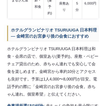
まるさん屋
鮮・
(要
座敷あ
5
6,000円
和食
予
り
分
約)
ホテルグランビナリオ TSURUUGA 日本料理
— 金崎宮のお宮参り後の会食におすすめ
ホテルグランビナリオ TSURUUGA 日本料理は和
食・会席の店で、個室あり(要予約)。座敷・ベビー
チェア貸出のため、赤ちゃん連れでも安心して会
食を楽しめます。金崎宮から車約10分とアクセス
も良好です。予算は1人4,000〜8,000円が目安。電
話予約の際に「金崎宮のお宮参り後の会食。赤ち
ゃん連れ。個室希望」と伝えてください。
食事場所選びの結論:
赤ちゃんの負担を最小限にす