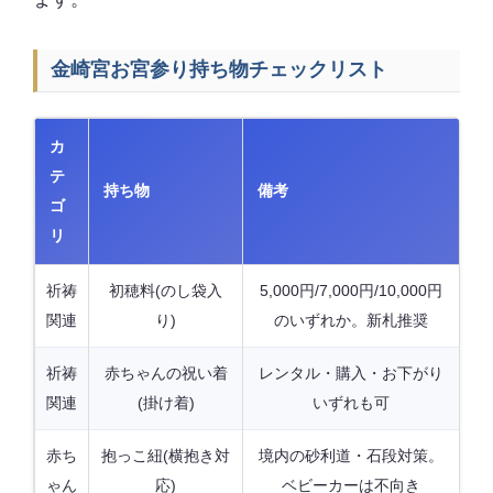
金崎宮お宮参り持ち物チェックリスト
カ
テ
持ち物
備考
ゴ
リ
祈祷
初穂料(のし袋入
5,000円/7,000円/10,000円
関連
り)
のいずれか。新札推奨
祈祷
赤ちゃんの祝い着
レンタル・購入・お下がり
関連
(掛け着)
いずれも可
赤ち
抱っこ紐(横抱き対
境内の砂利道・石段対策。
ゃん
応)
ベビーカーは不向き