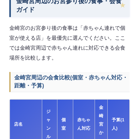
金崎宮周辺のお宮参り後の食事・会食
ガイド
金崎宮のお宮参り後の食事は「赤ちゃん連れで個
室が使える店」を最優先に選んでください。ここ
では金崎宮周辺で赤ちゃん連れに対応できる会食
場所を比較します。
金崎宮周辺の会食比較(個室・赤ちゃん対応・
距離・予算)
金
ジ
崎
ャ
個
赤ちゃ
予算(1
店名
宮
ン
室
ん対応
人)
か
ル