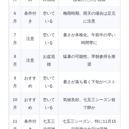
6
条件付
空いて
梅雨時期。雨天の場合は足元
月
き
いる
に注意
7
空いて
暑さが本格化。午前中の早い
注意
月
いる
時間帯に
8
お盆混
猛暑の可能性。早朝参拝を推
注意
月
雑
奨
9
おすす
空いて
暑さが落ち着く下旬がベスト
月
め
いる
10
おすす
空いて
気候良好。七五三シーズン前
月
め
いる
で静か
11
条件付
七五三
七五三シーズン。特に11月15