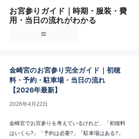
コ
お宮参りガイド｜時期・服装・費
ン
用・当日の流れがわかる
テ
ン
メ
ツ
へ
ス
ニ
キ
ッ
金崎宮のお宮参り完全ガイド｜初穂
ュ
プ
料・予約・駐車場・当日の流れ
【2026年最新】
ー
2026年4月22日
金崎宮でお宮参りを考えているけれど、「初穂料
はいくら?」「予約は必要?」「駐車場はある?」