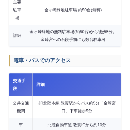
主要
駐車
金ヶ崎緑地駐車場 約50台(無料)
場
金ヶ崎緑地の無料駐車場(約50台)から徒歩5分。
詳細
金崎宮への石段手前にも数台駐車可
電車・バスでのアクセス
交通手
詳細
段
公共交通
JR北陸本線 敦賀駅からバス約5分「金崎宮
機関
口」下車徒歩5分
車
北陸自動車道 敦賀ICから約10分