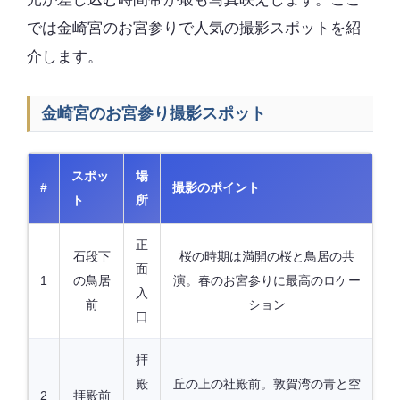
では金崎宮のお宮参りで人気の撮影スポットを紹
介します。
金崎宮のお宮参り撮影スポット
スポッ
場
#
撮影のポイント
ト
所
正
石段下
桜の時期は満開の桜と鳥居の共
面
1
の鳥居
演。春のお宮参りに最高のロケー
入
前
ション
口
拝
殿
丘の上の社殿前。敦賀湾の青と空
2
拝殿前