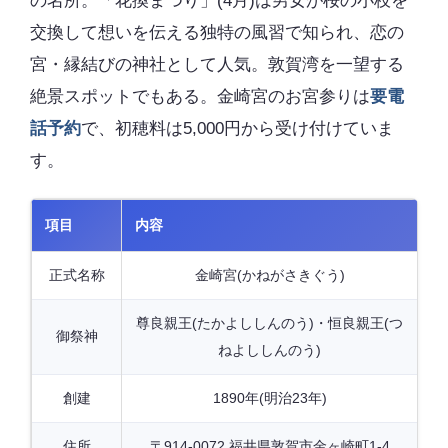
の名所。「花換まつり」(4月)は男女が桜の小枝を
交換して想いを伝える独特の風習で知られ、恋の
宮・縁結びの神社として人気。敦賀湾を一望する
絶景スポットでもある。金崎宮のお宮参りは
要電
話予約
で、初穂料は5,000円から受け付けていま
す。
項目
内容
正式名称
金崎宮(かねがさきぐう)
尊良親王(たかよししんのう)・恒良親王(つ
御祭神
ねよししんのう)
創建
1890年(明治23年)
住所
〒914-0072 福井県敦賀市金ヶ崎町1-4