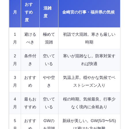
おす
混雑
月
すめ
金崎宮の行事・福井県の気候
度
度
1
避ける
極めて
初詣で大混雑。寒さも厳しい
月
べき
混雑
時期
2
条件付
空いて
寒いが混雑なし。防寒対策す
月
き
いる
れば快適
3
おすす
やや空
気温上昇。穏やかな気候でベ
月
め
き
ストシーズン入り
4
最もお
空いて
桜の時期。気候最良。行事少
月
すすめ
いる
なく境内に余裕あり
5
おすす
GWの
新緑が美しい。GW(5/3〜5/5)
月
め
み混雑
は避けた方が無難