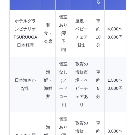
ら
個室
ホテルグラ
座敷・
車
和
あり
ンビナリオ
ベビー
約
4,000〜
食・
(要
TSURUUGA
チェア
10
8,000円
会席
予
日本料理
貸出
分
約)
個室
敦賀の
海
なし
海鮮市
車
日本海さか
鮮・
(フ
場・ベ
約
1,500〜
な街
海鮮
ード
ビーチ
5
3,000円
丼
コー
ェアあ
分
ト)
り
個室
敦賀の
車
海
あり
海鮮・
約
3,000〜