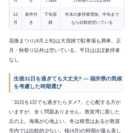
月
き
で混雑
日前後の土日は混雑
12
条件付
下旬混
年末の参拝者増加。中旬まで
月
き
雑
なら比較的空いている
花換まつり(4月上旬)は大混雑で駐車場も満車。正
月・秋祭り以外は空いている。平日はほぼ参拝者
なし
生後31日を過ぎても大丈夫? — 福井県の気候
を考慮した時期選び
「31日を1日でも過ぎたらダメ?」と心配する方が
いますが、全く問題ありません。敦賀湾に面した
丘の上。海風が心地よい。冬は積雪はあるが敦賀
市内では比較的少ない。桜(4月)の時期が最も美し