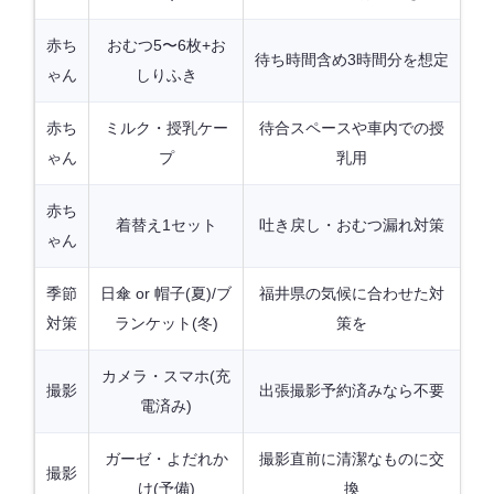
赤ち
おむつ5〜6枚+お
待ち時間含め3時間分を想定
ゃん
しりふき
赤ち
ミルク・授乳ケー
待合スペースや車内での授
ゃん
プ
乳用
赤ち
着替え1セット
吐き戻し・おむつ漏れ対策
ゃん
季節
日傘 or 帽子(夏)/ブ
福井県の気候に合わせた対
対策
ランケット(冬)
策を
カメラ・スマホ(充
撮影
出張撮影予約済みなら不要
電済み)
ガーゼ・よだれか
撮影直前に清潔なものに交
撮影
け(予備)
換