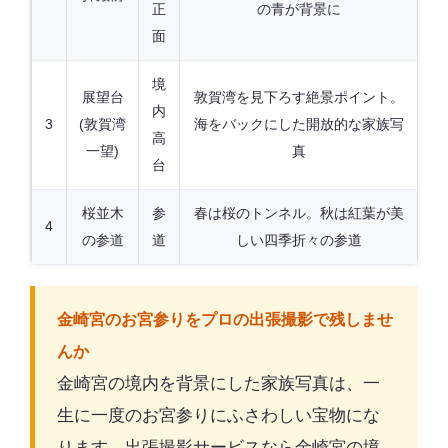
正
の青が背景に
面
境
展望台
敦賀湾を見下ろす絶景ポイント。
内
3
(敦賀湾
海をバックにした開放的な家族写
高
一望)
真
台
桜並木
参
春は桜のトンネル。秋は紅葉が美
4
の参道
道
しい四季折々の参道
金崎宮のお宮参りをプロの出張撮影で残しませ
んか
金崎宮の境内を背景にした家族写真は、一
生に一度のお宮参りにふさわしい宝物にな
ります。出張撮影サービスなら金崎宮の境