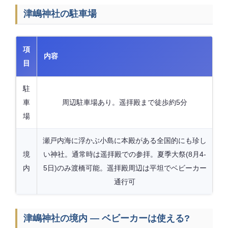
津嶋神社の駐車場
項
内容
目
駐
車
周辺駐車場あり。遥拝殿まで徒歩約5分
場
瀬戸内海に浮かぶ小島に本殿がある全国的にも珍し
境
い神社。通常時は遥拝殿での参拝。夏季大祭(8月4-
内
5日)のみ渡橋可能。遥拝殿周辺は平坦でベビーカー
通行可
津嶋神社の境内 — ベビーカーは使える?