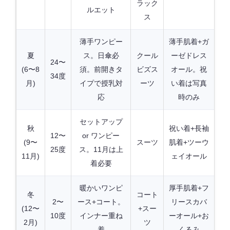
ラック
ルエット
ス
薄手ワンピー
薄手肌着+ガ
夏
ス。日傘必
クール
ーゼドレス
24〜
(6〜8
須。前開きタ
ビズス
オール。祝
34度
月)
イプで授乳対
ーツ
い着は写真
応
時のみ
セットアップ
秋
祝い着+長袖
12〜
or ワンピー
(9〜
スーツ
肌着+ツーウ
25度
ス。11月は上
11月)
ェイオール
着必要
暖かいワンピ
厚手肌着+フ
冬
コート
2〜
ース+コート。
リースカバ
(12〜
+スー
10度
インナー重ね
ーオール+お
2月)
ツ
着
くるみ