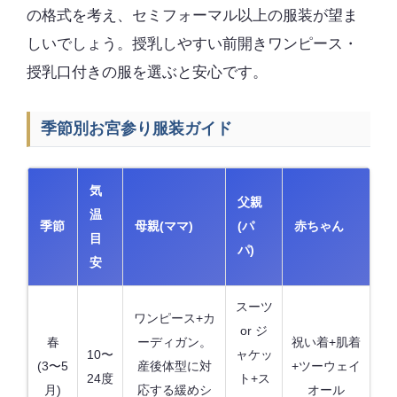
の格式を考え、セミフォーマル以上の服装が望ま
しいでしょう。授乳しやすい前開きワンピース・
授乳口付きの服を選ぶと安心です。
季節別お宮参り服装ガイド
気
父親
温
季節
母親(ママ)
(パ
赤ちゃん
目
パ)
安
スーツ
ワンピース+カ
or ジ
春
ーディガン。
祝い着+肌着
10〜
ャケッ
(3〜5
産後体型に対
+ツーウェイ
24度
ト+ス
月)
応する緩めシ
オール