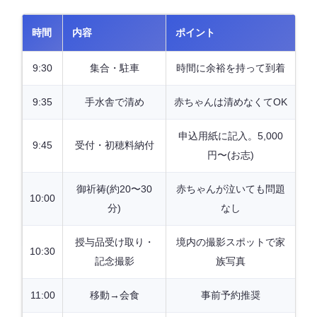
時間
内容
ポイント
9:30
集合・駐車
時間に余裕を持って到着
9:35
手水舎で清め
赤ちゃんは清めなくてOK
申込用紙に記入。5,000
9:45
受付・初穂料納付
円〜(お志)
御祈祷(約20〜30
赤ちゃんが泣いても問題
10:00
分)
なし
授与品受け取り・
境内の撮影スポットで家
10:30
記念撮影
族写真
11:00
移動→会食
事前予約推奨