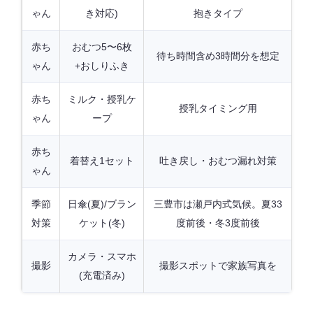
ゃん
き対応)
抱きタイプ
赤ち
おむつ5〜6枚
待ち時間含め3時間分を想定
ゃん
+おしりふき
赤ち
ミルク・授乳ケ
授乳タイミング用
ゃん
ープ
赤ち
着替え1セット
吐き戻し・おむつ漏れ対策
ゃん
季節
日傘(夏)/ブラン
三豊市は瀬戸内式気候。夏33
対策
ケット(冬)
度前後・冬3度前後
カメラ・スマホ
撮影
撮影スポットで家族写真を
(充電済み)