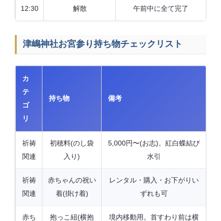
12:30
解散
午前中に全て完了
津嶋神社お宮参り持ち物チェックリスト
カ
テ
持ち物
備考
ゴ
リ
祈祷
初穂料(のし袋
5,000円〜(お志)。紅白蝶結び
関連
入り)
水引
祈祷
赤ちゃんの祝い
レンタル・購入・お下がりい
関連
着(掛け着)
ずれも可
赤ち
抱っこ紐(横抱
境内移動用。首すわり前は横