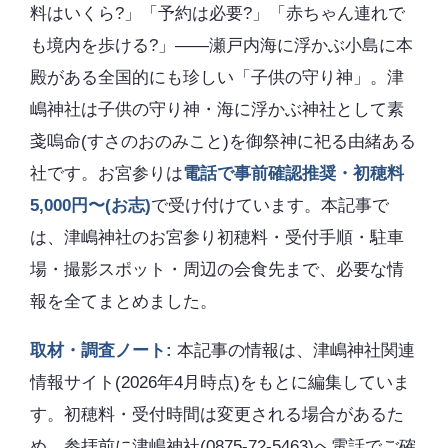
料はいくら?」「予約は必要?」「赤ちゃん連れで
も境内を歩ける?」――瀬戸内海に浮かぶ小島に本
殿がある全国的にも珍しい「子供の守り神」。津
嶋神社は子供の守り神・海に浮かぶ神社として素
戔嗚命(すさのおのみこと)を御祭神に祀る由緒ある
社です。お宮参りは
電話で事前確認推奨・初穂料
5,000円〜(お志)
で受け付けています。本記事で
は、津嶋神社のお宮参り初穂料・受付手順・駐車
場・撮影スポット・周辺の会食先まで、必要な情
報を全てまとめました。
取材・調査ノート:
本記事の情報は、津嶋神社関連
情報サイト(2026年4月時点)をもとに編集していま
す。初穂料・受付時間は変更される場合があるた
め、参拝前に津嶋神社(0875-72-5463)へ電話でご確