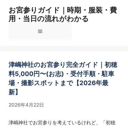
コ
お宮参りガイド｜時期・服装・費
ン
用・当日の流れがわかる
テ
ン
メ
ツ
へ
ス
ニ
キ
ッ
津嶋神社のお宮参り完全ガイド｜初穂
ュ
プ
料5,000円〜(お志)・受付手順・駐車
場・撮影スポットまで【2026年最
ー
新】
2026年4月22日
津嶋神社でお宮参りを考えているけれど、「初穂