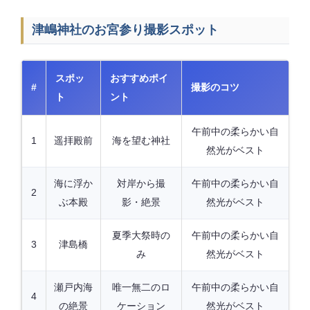
津嶋神社のお宮参り撮影スポット
スポッ
おすすめポイ
#
撮影のコツ
ト
ント
午前中の柔らかい自
1
遥拝殿前
海を望む神社
然光がベスト
海に浮か
対岸から撮
午前中の柔らかい自
2
ぶ本殿
影・絶景
然光がベスト
夏季大祭時の
午前中の柔らかい自
3
津島橋
み
然光がベスト
瀬戸内海
唯一無二のロ
午前中の柔らかい自
4
の絶景
ケーション
然光がベスト