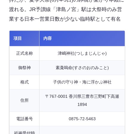
渡れる。JR予讃線「津島ノ宮」駅は大祭時のみ営
業する日本一営業日数が少ない臨時駅として有名
項目
内容
正式名称
津嶋神社(つしまじんじゃ)
御祭神
素戔嗚命(すさのおのみこと)
格式
子供の守り神・海に浮かぶ神社
〒767-0001 香川県三豊市三野町下高瀬
住所
1894
電話番号
0875-72-5463
祈祷受付時