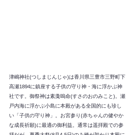
津嶋神社(つしまじんじゃ)は香川県三豊市三野町下
高瀬1894に鎮座する子供の守り神・海に浮かぶ神
社です。御祭神は素戔嗚命(すさのおのみこと)。瀬
戸内海に浮かぶ小島に本殿がある全国的にも珍し
い「子供の守り神」。お宮参り(赤ちゃんの健やか
な成長祈願)に最適の御利益。通常は遥拝殿での参
拝だが、夏季大祭(8月4-5日)のみ橋が架かり本殿に