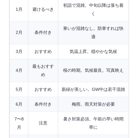
初詣で混雑。中旬以降は落ち着
1月
避けるべき
く
寒いが混雑なし。防寒すれば快
2月
条件付き
適
3月
おすすめ
気温上昇。穏やかな気候
最もおすす
4月
桜の時期。気候最良。写真映え
め
5月
おすすめ
新緑が美しい。GW中は若干混雑
6月
条件付き
梅雨。雨天対策が必要
7〜8
暑さ対策必須。午前の早い時間
注意
月
帯に