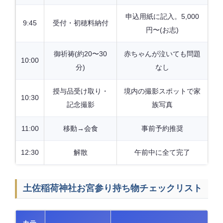
申込用紙に記入。5,000
9:45
受付・初穂料納付
円〜(お志)
御祈祷(約20〜30
赤ちゃんが泣いても問題
10:00
分)
なし
授与品受け取り・
境内の撮影スポットで家
10:30
記念撮影
族写真
11:00
移動→会食
事前予約推奨
12:30
解散
午前中に全て完了
土佐稲荷神社お宮参り持ち物チェックリスト
カテ