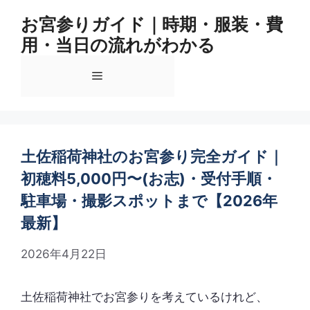
コ
お宮参りガイド｜時期・服装・費
ン
用・当日の流れがわかる
テ
ン
メ
ツ
へ
ス
ニ
キ
ッ
土佐稲荷神社のお宮参り完全ガイド｜
ュ
プ
初穂料5,000円〜(お志)・受付手順・
駐車場・撮影スポットまで【2026年
ー
最新】
2026年4月22日
土佐稲荷神社でお宮参りを考えているけれど、