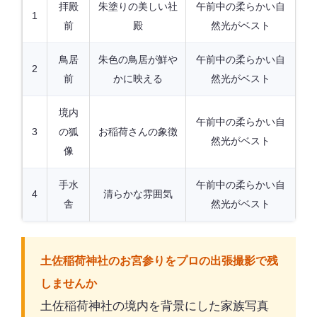
拝殿
朱塗りの美しい社
午前中の柔らかい自
1
前
殿
然光がベスト
鳥居
朱色の鳥居が鮮や
午前中の柔らかい自
2
前
かに映える
然光がベスト
境内
午前中の柔らかい自
3
の狐
お稲荷さんの象徴
然光がベスト
像
手水
午前中の柔らかい自
4
清らかな雰囲気
舎
然光がベスト
土佐稲荷神社のお宮参りをプロの出張撮影で残
しませんか
土佐稲荷神社の境内を背景にした家族写真