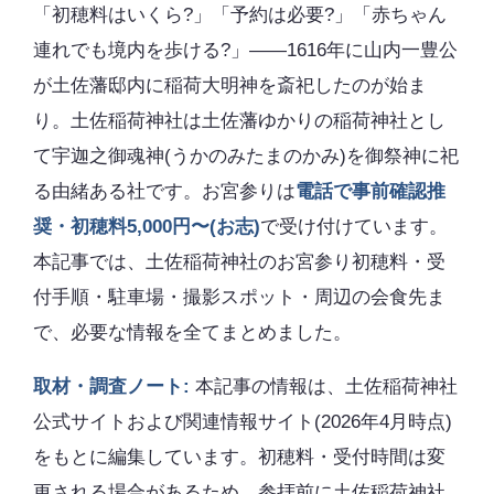
「初穂料はいくら?」「予約は必要?」「赤ちゃん
連れでも境内を歩ける?」――1616年に山内一豊公
が土佐藩邸内に稲荷大明神を斎祀したのが始ま
り。土佐稲荷神社は土佐藩ゆかりの稲荷神社とし
て宇迦之御魂神(うかのみたまのかみ)を御祭神に祀
る由緒ある社です。お宮参りは
電話で事前確認推
奨・初穂料5,000円〜(お志)
で受け付けています。
本記事では、土佐稲荷神社のお宮参り初穂料・受
付手順・駐車場・撮影スポット・周辺の会食先ま
で、必要な情報を全てまとめました。
取材・調査ノート:
本記事の情報は、土佐稲荷神社
公式サイトおよび関連情報サイト(2026年4月時点)
をもとに編集しています。初穂料・受付時間は変
更される場合があるため、参拝前に土佐稲荷神社