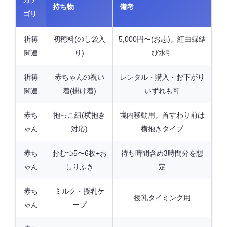
持ち物
備考
ゴリ
祈祷
初穂料(のし袋入
5,000円〜(お志)。紅白蝶結
関連
り)
び水引
祈祷
赤ちゃんの祝い
レンタル・購入・お下がり
関連
着(掛け着)
いずれも可
赤ち
抱っこ紐(横抱き
境内移動用。首すわり前は
ゃん
対応)
横抱きタイプ
赤ち
おむつ5〜6枚+お
待ち時間含め3時間分を想
ゃん
しりふき
定
赤ち
ミルク・授乳ケ
授乳タイミング用
ゃん
ープ