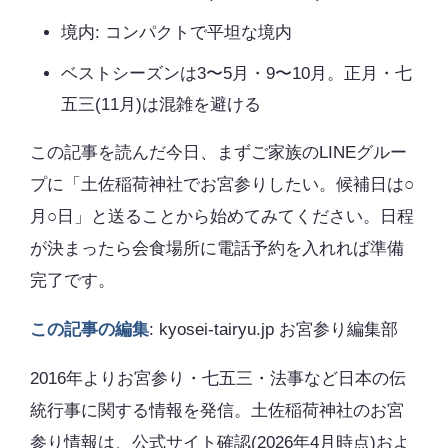
境内: コンパクトで平坦な境内
ベストシーズンは3〜5月・9〜10月。正月・七
五三(11月)は混雑を避ける
この記事を読んだ今日、まずご家族のLINEグルー
プに「土佐稲荷神社でお宮参りしたい。候補日は○
月○日」と送ることから始めてみてください。日程
が決まったら会食場所に電話予約を入れれば準備
完了です。
この記事の編集
: kyosei-tairyu.jp お宮参り編集部
2016年よりお宮参り・七五三・法事など日本の伝
統行事に関する情報を発信。土佐稲荷神社のお宮
参り情報は、公式サイト確認(2026年4月時点)およ