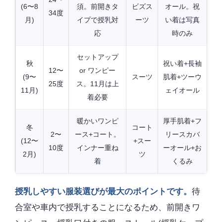
(6〜8
須。前開きタ
ビズス
オール。祝
34度
月)
イプで授乳対
ーツ
い着は写真
応
時のみ
セットアップ
秋
祝い着+長袖
12〜
or ワンピー
(9〜
スーツ
肌着+ツーウ
25度
ス。11月は上
11月)
ェイオール
着必要
暖かいワンピ
厚手肌着+フ
冬
コート
2〜
ース+コート。
リースカバ
(12〜
+スー
10度
インナー重ね
ーオール+お
2月)
ツ
着
くるみ
授乳しやすい服装選びが最大のポイントです。
待
合室や車内で授乳することになるため、前開きワ