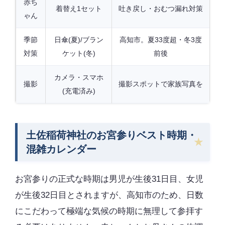
赤ち
着替え1セット
吐き戻し・おむつ漏れ対策
ゃん
季節
日傘(夏)/ブラン
高知市。夏33度超・冬3度
対策
ケット(冬)
前後
カメラ・スマホ
撮影
撮影スポットで家族写真を
(充電済み)
土佐稲荷神社のお宮参りベスト時期・
混雑カレンダー
お宮参りの正式な時期は男児が生後31日目、女児
が生後32日目とされますが、高知市のため、日数
にこだわって極端な気候の時期に無理して参拝す