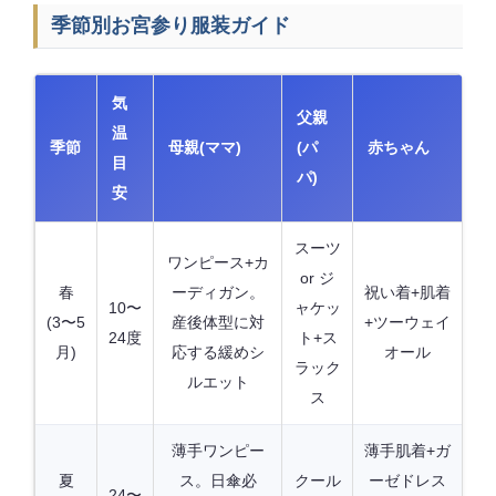
季節別お宮参り服装ガイド
気
父親
温
季節
母親(ママ)
(パ
赤ちゃん
目
パ)
安
スーツ
ワンピース+カ
or ジ
春
ーディガン。
祝い着+肌着
10〜
ャケッ
(3〜5
産後体型に対
+ツーウェイ
24度
ト+ス
月)
応する緩めシ
オール
ラック
ルエット
ス
薄手ワンピー
薄手肌着+ガ
夏
ス。日傘必
クール
ーゼドレス
24〜