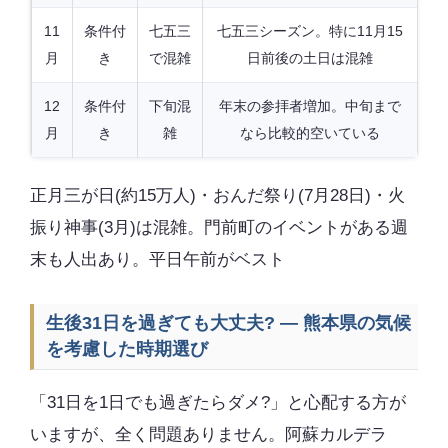
11
条件付
七五三
七五三シーズン。特に11月15
月
き
で混雑
日前後の土日は混雑
12
条件付
下旬混
年末の参拝者増加。中旬まで
月
き
雑
なら比較的空いている
正月三が日(約15万人)・おんだ祭り(7月28日)・火
振り神事(3月)は混雑。門前町のイベントがある週
末も人出あり。平日午前がベスト
生後31日を過ぎても大丈夫? — 熊本県の気候
を考慮した時期選び
「31日を1日でも過ぎたらダメ?」と心配する方が
いますが、全く問題ありません。阿蘇カルデラ