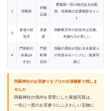
肥後国一宮の格式ある社殿
拝殿
2
拝殿前
前。祈祷後の定番撮影ポイン
正面
ト
参道の杉
表参
樹齢数百年の杉並木は荘厳。
3
並木
道
木漏れ日が美しい
門前町の
門前
阿蘇の湧水が流れる水基巡り
4
水基(み
町商
の街並みをバックに。散策写
ずき)
店街
真に
阿蘇神社のお宮参りをプロの出張撮影で残しま
せんか
阿蘇神社の境内を背景にした家族写真は、
一生に一度のお宮参りにふさわしい宝物に