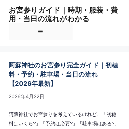
コ
お宮参りガイド｜時期・服装・費
ン
用・当日の流れがわかる
テ
ン
メ
ツ
へ
ス
ニ
キ
ッ
阿蘇神社のお宮参り完全ガイド｜初穂
ュ
プ
料・予約・駐車場・当日の流れ
【2026年最新】
ー
2026年4月22日
阿蘇神社でお宮参りを考えているけれど、「初穂
料はいくら?」「予約は必要?」「駐車場はある?」