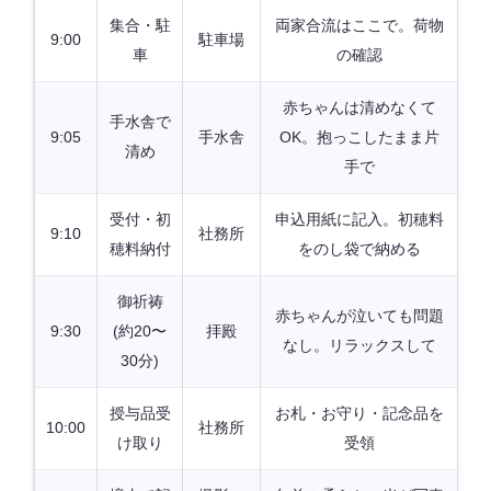
集合・駐
両家合流はここで。荷物
9:00
駐車場
車
の確認
赤ちゃんは清めなくて
手水舎で
9:05
手水舎
OK。抱っこしたまま片
清め
手で
受付・初
申込用紙に記入。初穂料
9:10
社務所
穂料納付
をのし袋で納める
御祈祷
赤ちゃんが泣いても問題
9:30
(約20〜
拝殿
なし。リラックスして
30分)
授与品受
お札・お守り・記念品を
10:00
社務所
け取り
受領