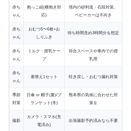
赤ち
抱っこ紐(横抱き対
境内の砂利道・石段対策。
ゃん
応)
ベビーカーは不向き
赤ち
おむつ5〜6枚+お
待ち時間含め3時間分を想定
ゃん
しりふき
赤ち
ミルク・授乳ケー
待合スペースや車内での授
ゃん
プ
乳用
赤ち
着替え1セット
吐き戻し・おむつ漏れ対策
ゃん
季節
日傘 or 帽子(夏)/ブ
熊本県の気候に合わせた対
対策
ランケット(冬)
策を
カメラ・スマホ(充
撮影
出張撮影予約済みなら不要
電済み)