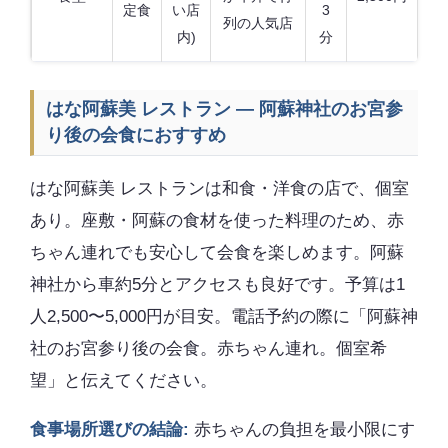
定食
い店
3
列の人気店
内)
分
はな阿蘇美 レストラン — 阿蘇神社のお宮参
り後の会食におすすめ
はな阿蘇美 レストランは和食・洋食の店で、個室
あり。座敷・阿蘇の食材を使った料理のため、赤
ちゃん連れでも安心して会食を楽しめます。阿蘇
神社から車約5分とアクセスも良好です。予算は1
人2,500〜5,000円が目安。電話予約の際に「阿蘇神
社のお宮参り後の会食。赤ちゃん連れ。個室希
望」と伝えてください。
食事場所選びの結論:
赤ちゃんの負担を最小限にす