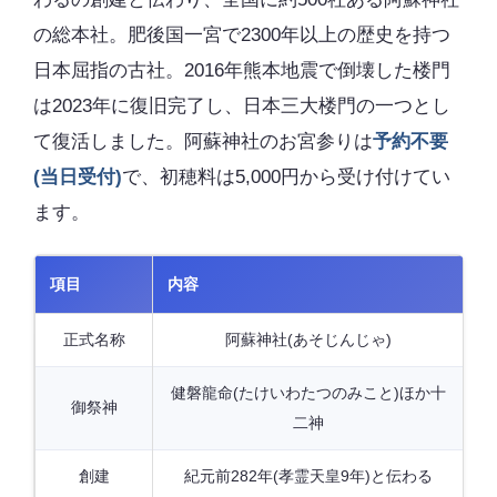
の総本社。肥後国一宮で2300年以上の歴史を持つ
日本屈指の古社。2016年熊本地震で倒壊した楼門
は2023年に復旧完了し、日本三大楼門の一つとし
て復活しました。阿蘇神社のお宮参りは
予約不要
(当日受付)
で、初穂料は5,000円から受け付けてい
ます。
項目
内容
正式名称
阿蘇神社(あそじんじゃ)
健磐龍命(たけいわたつのみこと)ほか十
御祭神
二神
創建
紀元前282年(孝霊天皇9年)と伝わる