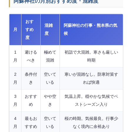
阿蘇神社の月別おすすめ度・混雑度
おす
混雑
阿蘇神社の行事・熊本県の気
月
すめ
度
候
度
1
避ける
極めて
初詣で大混雑。寒さも厳しい
月
べき
混雑
時期
2
条件付
空いて
寒いが混雑なし。防寒対策す
月
き
いる
れば快適
3
おすす
やや空
気温上昇。穏やかな気候でベ
月
め
き
ストシーズン入り
4
最もお
空いて
桜の時期。気候最良。行事少
月
すすめ
いる
なく境内に余裕あり