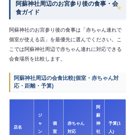
阿蘇神社周辺のお宮参り後の食事・会
食ガイド
阿蘇神社のお宮参り後の食事は「赤ちゃん連れで
個室が使える店」を最優先に選んでください。こ
こでは阿蘇神社周辺で赤ちゃん連れに対応できる
会食場所を比較します。
阿蘇神社周辺の会食比較(個室・赤ちゃん対
応・距離・予算)
阿
ジ
蘇
ャ
個
赤ちゃん
神
予算(1
店名
ン
室
対応
社
人)