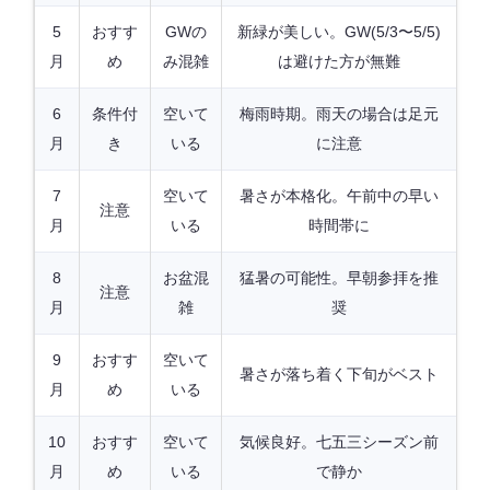
5
おすす
GWの
新緑が美しい。GW(5/3〜5/5)
月
め
み混雑
は避けた方が無難
6
条件付
空いて
梅雨時期。雨天の場合は足元
月
き
いる
に注意
7
空いて
暑さが本格化。午前中の早い
注意
月
いる
時間帯に
8
お盆混
猛暑の可能性。早朝参拝を推
注意
月
雑
奨
9
おすす
空いて
暑さが落ち着く下旬がベスト
月
め
いる
10
おすす
空いて
気候良好。七五三シーズン前
月
め
いる
で静か