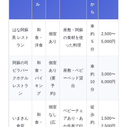
ル
か
ら
車
はな阿蘇
和
座敷・阿蘇
個室
約
2,500〜
美 レスト
食・
の食材を使
あり
5
5,000円
ラン
洋食
った料理
分
阿蘇の司
和
個室
車
ビラパー
食・
あり
座敷・ベビ
約
3,000〜
クホテル
バイ
(要
ーベッド貸
10
6,000円
レストラ
キン
予
出
分
ン
グ
約)
個室
徒
ベビーチェ
和
なし
歩
いまきん
アあり・あ
1,500〜
食・
(広
約
食堂
か牛丼で行
2,500円