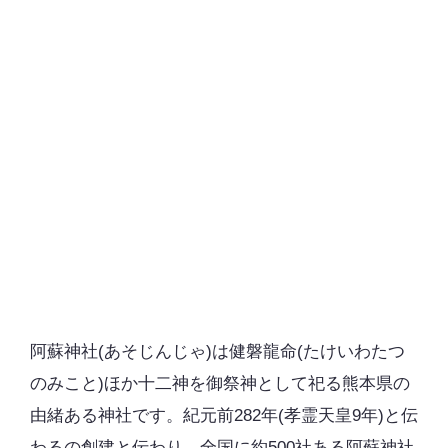
阿蘇神社(あそじんじゃ)は健磐龍命(たけいわたつ
のみこと)ほか十二神を御祭神として祀る熊本県の
由緒ある神社です。紀元前282年(孝霊天皇9年)と伝
わるの創建と伝わり、全国に約500社ある阿蘇神社