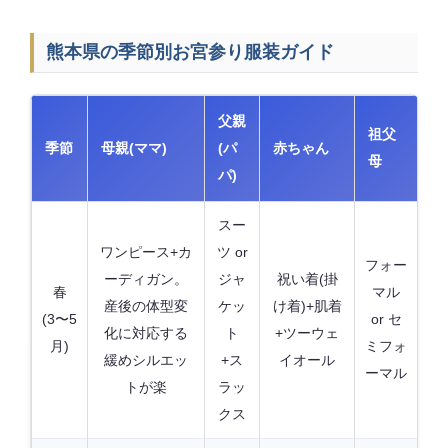
熊本県の季節別お宮参り服装ガイド
父親
祖父
季節
母親(ママ)
(パ
赤ちゃん
母
パ)
スー
ワンピース+カ
ツ or
フォー
ーディガン。
ジャ
祝い着(掛
春
マル
産後の体型変
ケッ
け着)+肌着
(3〜5
or セ
化に対応する
ト
+ツーウェ
月)
ミフォ
緩めシルエッ
+ス
イオール
ーマル
トが楽
ラッ
クス