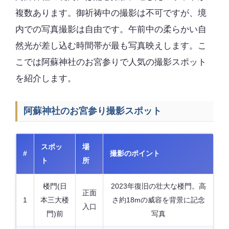
複数あります。御祈祷中の撮影は不可ですが、境
内での写真撮影は自由です。午前中の柔らかい自
然光が差し込む時間帯が最も写真映えします。こ
こでは阿蘇神社のお宮参りで人気の撮影スポット
を紹介します。
阿蘇神社のお宮参り撮影スポット
スポッ
場
#
撮影のポイント
ト
所
楼門(日
2023年復旧の壮大な楼門。高
正面
1
本三大楼
さ約18mの威容を背景に記念
入口
門)前
写真