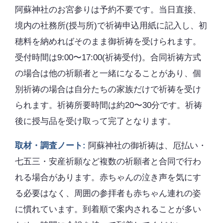
阿蘇神社のお宮参りは予約不要です。当日直接、
境内の社務所(授与所)で祈祷申込用紙に記入し、初
穂料を納めればそのまま御祈祷を受けられます。
受付時間は9:00〜17:00(祈祷受付)。合同祈祷方式
の場合は他の祈願者と一緒になることがあり、個
別祈祷の場合は自分たちの家族だけで祈祷を受け
られます。祈祷所要時間は約20〜30分です。祈祷
後に授与品を受け取って完了となります。
取材・調査ノート:
阿蘇神社の御祈祷は、厄払い・
七五三・安産祈願など複数の祈願者と合同で行わ
れる場合があります。赤ちゃんの泣き声を気にす
る必要はなく、周囲の参拝者も赤ちゃん連れの姿
に慣れています。到着順で案内されることが多い