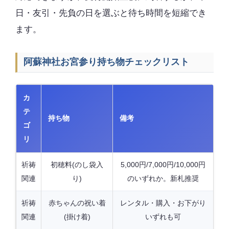
日・友引・先負の日を選ぶと待ち時間を短縮でき
ます。
阿蘇神社お宮参り持ち物チェックリスト
カ
テ
持ち物
備考
ゴ
リ
祈祷
初穂料(のし袋入
5,000円/7,000円/10,000円
関連
り)
のいずれか。新札推奨
祈祷
赤ちゃんの祝い着
レンタル・購入・お下がり
関連
(掛け着)
いずれも可