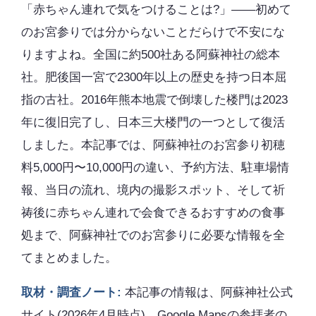
「赤ちゃん連れで気をつけることは?」――初めて
のお宮参りでは分からないことだらけで不安にな
りますよね。全国に約500社ある阿蘇神社の総本
社。肥後国一宮で2300年以上の歴史を持つ日本屈
指の古社。2016年熊本地震で倒壊した楼門は2023
年に復旧完了し、日本三大楼門の一つとして復活
しました。本記事では、阿蘇神社のお宮参り初穂
料5,000円〜10,000円の違い、予約方法、駐車場情
報、当日の流れ、境内の撮影スポット、そして祈
祷後に赤ちゃん連れで会食できるおすすめの食事
処まで、阿蘇神社でのお宮参りに必要な情報を全
てまとめました。
取材・調査ノート:
本記事の情報は、阿蘇神社公式
サイト(2026年4月時点)、Google Mapsの参拝者の