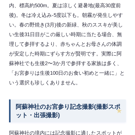
内、標高約500m。夏は涼しく避暑地(最高30度前
後)。冬は冷え込み-5度以下も。朝霧が発生しやす
い。春の野焼き(3月)後の新緑、秋のススキが美し
い生後31日目がこの厳しい時期に当たる場合、無
理して参拝するより、赤ちゃんとお母さんの体調
が安定した時期にずらす方が賢明です。実際に阿
蘇神社でも生後2〜3か月で参拝する家族は多く、
「お宮参りは生後100日のお食い初めと一緒に」と
いう選択も珍しくありません。
阿蘇神社のお宮参り記念撮影(撮影スポ
ット・出張撮影)
阿蘇神社の境内には記念撮影に適したスポットが