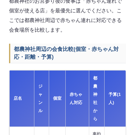
都農神社のお宮参り後の食事は「赤ちゃん連れで
個室が使える店」を最優先に選んでください。こ
こでは都農神社周辺で赤ちゃん連れに対応できる
会食場所を比較します。
都農神社周辺の会食比較(個室・赤ちゃん対
応・距離・予算)
都
ジ
農
ャ
赤ちゃ
神
予算(1
店名
個室
ン
ん対応
社
人)
ル
か
ら
車約