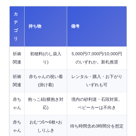
カ
テ
持ち物
備考
ゴ
リ
祈祷
初穂料(のし袋入
5,000円/7,000円/10,000円
関連
り)
のいずれか。新札推奨
祈祷
赤ちゃんの祝い着
レンタル・購入・お下がり
関連
(掛け着)
いずれも可
赤ち
抱っこ紐(横抱き対
境内の砂利道・石段対策。
ゃん
応)
ベビーカーは不向き
赤ち
おむつ5〜6枚+お
待ち時間含め3時間分を想定
ゃん
しりふき