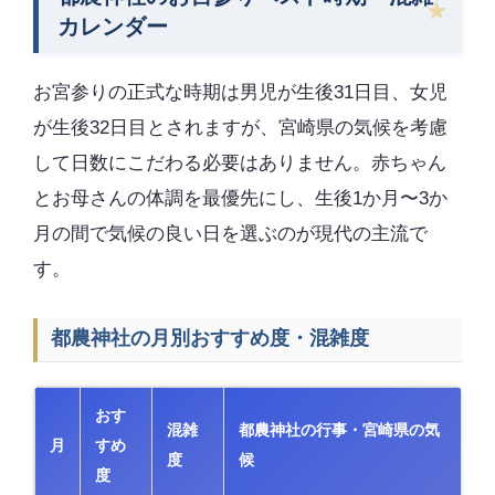
カレンダー
お宮参りの正式な時期は男児が生後31日目、女児
が生後32日目とされますが、宮崎県の気候を考慮
して日数にこだわる必要はありません。赤ちゃん
とお母さんの体調を最優先にし、生後1か月〜3か
月の間で気候の良い日を選ぶのが現代の主流で
す。
都農神社の月別おすすめ度・混雑度
おす
混雑
都農神社の行事・宮崎県の気
月
すめ
度
候
度