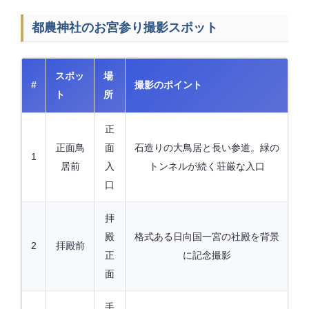
都農神社のお宮参り撮影スポット
スポッ
場
#
撮影のポイント
ト
所
正
正面鳥
面
石造りの大鳥居と長い参道。緑の
1
居前
入
トンネルが続く荘厳な入口
口
拝
殿
格式ある日向国一宮の社殿を背景
2
拝殿前
正
に記念撮影
面
手