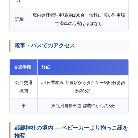
場
境内参拝者駐車場(約100台・無料)。広い駐車場
詳細
で満車の心配はほぼなし
電車・バスでのアクセス
交通手段
詳細
公共交通
JR日豊本線 都農駅からタクシー約5分(徒歩
機関
約20分)
車
東九州自動車道 都農ICから約5分
都農神社の境内 — ベビーカーより抱っこ紐を
推奨