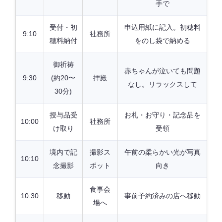
手で
受付・初
申込用紙に記入。初穂料
9:10
社務所
穂料納付
をのし袋で納める
御祈祷
赤ちゃんが泣いても問題
9:30
(約20〜
拝殿
なし。リラックスして
30分)
授与品受
お札・お守り・記念品を
10:00
社務所
け取り
受領
境内で記
撮影ス
午前の柔らかい光が写真
10:10
念撮影
ポット
向き
食事会
10:30
移動
事前予約済みの店へ移動
場へ