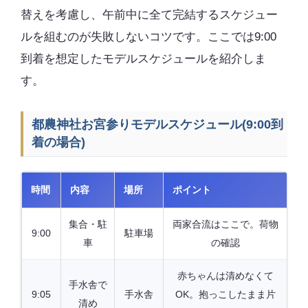
替えを考慮し、午前中に全て完結するスケジュー
ルを組むのが失敗しないコツです。ここでは9:00
到着を想定したモデルスケジュールを紹介しま
す。
都農神社お宮参りモデルスケジュール(9:00到
着の場合)
時間
内容
場所
ポイント
集合・駐
両家合流はここで。荷物
9:00
駐車場
車
の確認
赤ちゃんは清めなくて
手水舎で
9:05
手水舎
OK。抱っこしたまま片
清め