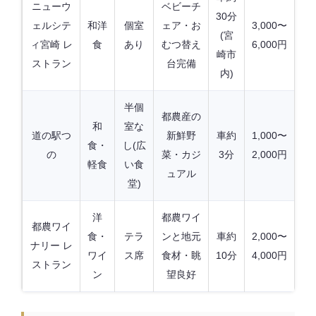
ニューウ
ベビーチ
30分
ェルシテ
和洋
個室
ェア・お
3,000〜
(宮
ィ宮崎 レ
食
あり
むつ替え
6,000円
崎市
ストラン
台完備
内)
半個
都農産の
和
室な
道の駅つ
新鮮野
車約
1,000〜
食・
し(広
の
菜・カジ
3分
2,000円
軽食
い食
ュアル
堂)
洋
都農ワイ
都農ワイ
食・
テラ
ンと地元
車約
2,000〜
ナリー レ
ワイ
ス席
食材・眺
10分
4,000円
ストラン
ン
望良好