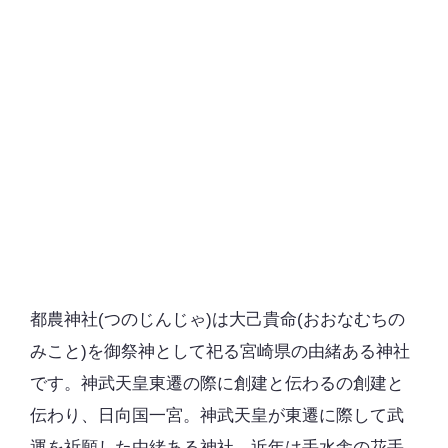
都農神社(つのじんじゃ)は大己貴命(おおなむちの
みこと)を御祭神として祀る宮崎県の由緒ある神社
です。神武天皇東遷の際に創建と伝わるの創建と
伝わり、日向国一宮。神武天皇が東遷に際して武
運を祈願した由緒ある神社。近年は手水舎の花手