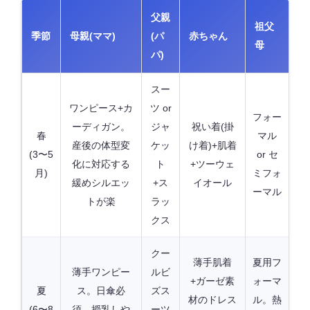
父親
祖父
季節
母親(ママ)
(パ
赤ちゃん
母
パ)
スー
ワンピース+カ
ツ or
フォー
ーディガン。
ジャ
祝い着(掛
春
マル
産後の体型変
ケッ
け着)+肌着
(3〜5
or セ
化に対応する
ト
+ツーウェ
月)
ミフォ
緩めシルエッ
+ス
イオール
ーマル
トが楽
ラッ
クス
クー
薄手肌着
夏用フ
薄手ワンピー
ルビ
+ガーゼ素
ォーマ
夏
ス。日傘必
ズス
材のドレス
ル。熱
(6〜8
須。授乳しや
ーツ