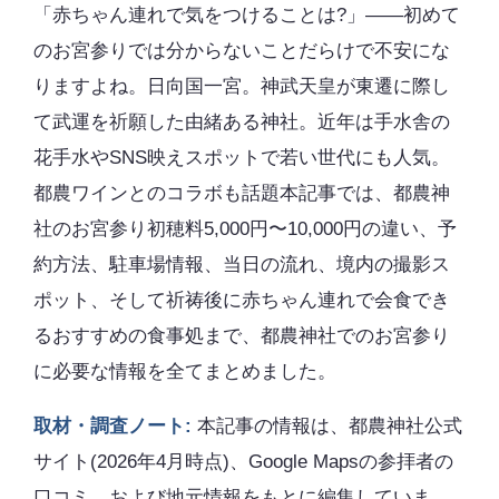
「赤ちゃん連れで気をつけることは?」――初めて
のお宮参りでは分からないことだらけで不安にな
りますよね。日向国一宮。神武天皇が東遷に際し
て武運を祈願した由緒ある神社。近年は手水舎の
花手水やSNS映えスポットで若い世代にも人気。
都農ワインとのコラボも話題本記事では、都農神
社のお宮参り初穂料5,000円〜10,000円の違い、予
約方法、駐車場情報、当日の流れ、境内の撮影ス
ポット、そして祈祷後に赤ちゃん連れで会食でき
るおすすめの食事処まで、都農神社でのお宮参り
に必要な情報を全てまとめました。
取材・調査ノート:
本記事の情報は、都農神社公式
サイト(2026年4月時点)、Google Mapsの参拝者の
口コミ、および地元情報をもとに編集していま