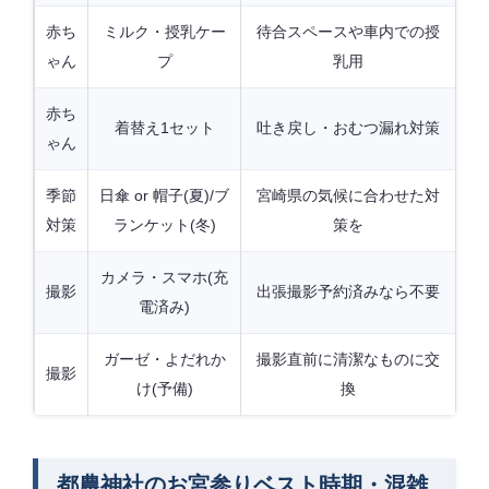
赤ち
ミルク・授乳ケー
待合スペースや車内での授
ゃん
プ
乳用
赤ち
着替え1セット
吐き戻し・おむつ漏れ対策
ゃん
季節
日傘 or 帽子(夏)/ブ
宮崎県の気候に合わせた対
対策
ランケット(冬)
策を
カメラ・スマホ(充
撮影
出張撮影予約済みなら不要
電済み)
ガーゼ・よだれか
撮影直前に清潔なものに交
撮影
け(予備)
換
都農神社のお宮参りベスト時期・混雑