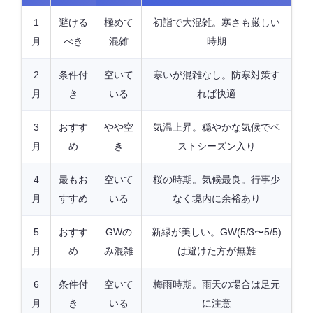
1
避ける
極めて
初詣で大混雑。寒さも厳しい
月
べき
混雑
時期
2
条件付
空いて
寒いが混雑なし。防寒対策す
月
き
いる
れば快適
3
おすす
やや空
気温上昇。穏やかな気候でベ
月
め
き
ストシーズン入り
4
最もお
空いて
桜の時期。気候最良。行事少
月
すすめ
いる
なく境内に余裕あり
5
おすす
GWの
新緑が美しい。GW(5/3〜5/5)
月
め
み混雑
は避けた方が無難
6
条件付
空いて
梅雨時期。雨天の場合は足元
月
き
いる
に注意