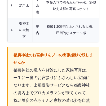
季節の花で彩られた花手水。SNS
3
花手水
水
映え抜群の写真スポット
舎
御神木
境
樹齢1,200年以上とされる大楠。
4
の大楠
内
圧倒的なスケール感
前
都農神社のお宮参りをプロの出張撮影で残しま
せんか
都農神社の境内を背景にした家族写真は、
一生に一度のお宮参りにふさわしい宝物に
なります。出張撮影サービスなら都農神社
の境内までプロカメラマンが来てくれて、
祝い着姿の赤ちゃんと家族の晴れ姿を自然