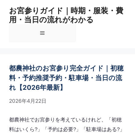
コ
お宮参りガイド｜時期・服装・費
ン
用・当日の流れがわかる
テ
ン
メ
ツ
へ
ス
ニ
キ
ッ
都農神社のお宮参り完全ガイド｜初穂
ュ
プ
料・予約推奨予約・駐車場・当日の流
れ【2026年最新】
ー
2026年4月22日
都農神社でお宮参りを考えているけれど、「初穂
料はいくら?」「予約は必要?」「駐車場はある?」