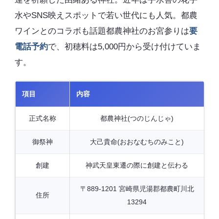
水やSNS映えスポットで若い世代にも人気。都農
ワインとのコラボも話題都農神社のお宮参りは
要
電話予約
で、初穂料は5,000円から受け付けていま
す。
項目
内容
正式名称
都農神社(つのじんじゃ)
御祭神
大己貴命(おおなむちのみこと)
創建
神武天皇東遷の際に創建と伝わる
〒889-1201 宮崎県児湯郡都農町川北
住所
13294