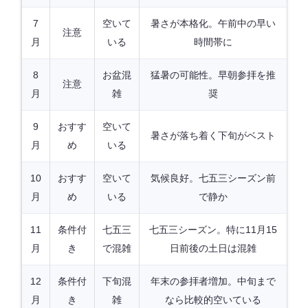
7
空いて
暑さが本格化。午前中の早い
注意
月
いる
時間帯に
8
お盆混
猛暑の可能性。早朝参拝を推
注意
月
雑
奨
9
おすす
空いて
暑さが落ち着く下旬がベスト
月
め
いる
10
おすす
空いて
気候良好。七五三シーズン前
月
め
いる
で静か
11
条件付
七五三
七五三シーズン。特に11月15
月
き
で混雑
日前後の土日は混雑
12
条件付
下旬混
年末の参拝者増加。中旬まで
月
き
雑
なら比較的空いている