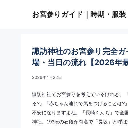
コ
ン
お宮参りガイド｜時期・服装
テ
ン
ツ
へ
ス
諏訪神社のお宮参り完全ガ
キ
ッ
場・当日の流れ【2026年
プ
2026年4月22日
諏訪神社でお宮参りを考えているけれど、「
る?」「赤ちゃん連れで気をつけることは?
不安になりますよね。「長崎くんち」で全国
神社。193段の石段が有名で「長坂」と呼