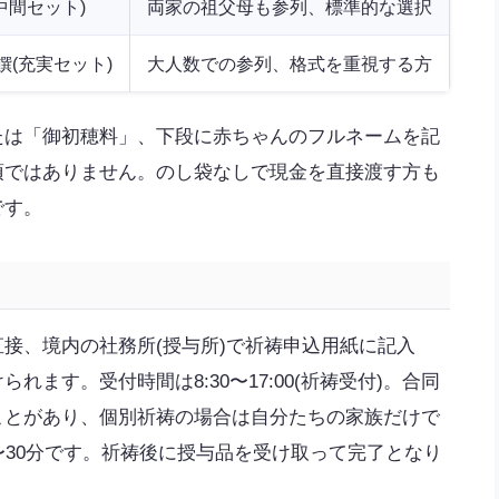
中間セット)
両家の祖父母も参列、標準的な選択
(充実セット)
大人数での参列、格式を重視する方
たは「御初穂料」、下段に赤ちゃんのフルネームを記
須ではありません。のし袋なしで現金を直接渡す方も
です。
接、境内の社務所(授与所)で祈祷申込用紙に記入
ます。受付時間は8:30〜17:00(祈祷受付)。合同
ことがあり、個別祈祷の場合は自分たちの家族だけで
〜30分です。祈祷後に授与品を受け取って完了となり