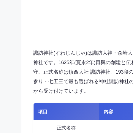
諏訪神社(すわじんじゃ)は諏訪大神・森崎
神社です。1625年(寛永2年)再興の創建
守。正式名称は鎮西大社 諏訪神社。193
参り・七五三で最も選ばれる神社諏訪神社
から受け付けています。
項目
内容
正式名称