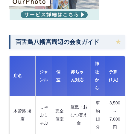
百舌鳥八幡宮周辺の会食ガイド
神
ジャ
個
赤ちゃ
社
予算
店名
ンル
室
ん対応
か
(1人)
ら
車
3,500
しゃ
座敷・お
木曽路 堺
完全
約
～
ぶし
むつ替え
店
個室
10
7,000
ゃぶ
台
分
円