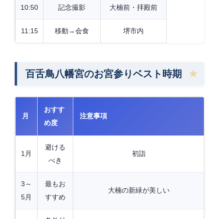
10:50
記念撮影
大楠前・拝殿前
11:15
移動→会食
堺市内
百舌鳥八幡宮のお宮参りベスト時期
おすす
月
注意事項
め度
避ける
1月
初詣
べき
3～
最もお
大楠の新緑が美しい
5月
すすめ