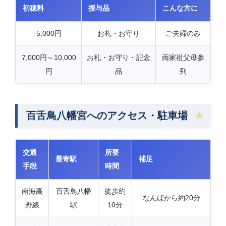
初穂料
授与品
こんな方に
5,000円
お札・お守り
ご夫婦のみ
7,000円～10,000
お札・お守り・記念
両家祖父母参
円
品
列
百舌鳥八幡宮へのアクセス・駐車場
交通
所要
最寄駅
補足
手段
時間
南海高
百舌鳥八幡
徒歩約
なんばから約20分
野線
駅
10分