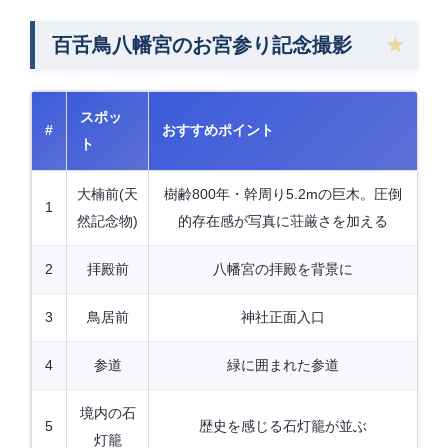
百舌鳥八幡宮のお宮参り記念撮影
スポッ
#
おすすめポイント
ト
大楠前(天
樹齢800年・幹周り5.2mの巨木。圧倒
1
然記念物)
的存在感が写真に荘厳さを加える
2
拝殿前
八幡宮の拝殿を背景に
3
鳥居前
神社正面入口
4
参道
緑に囲まれた参道
境内の石
5
歴史を感じる石灯籠が並ぶ
灯籠