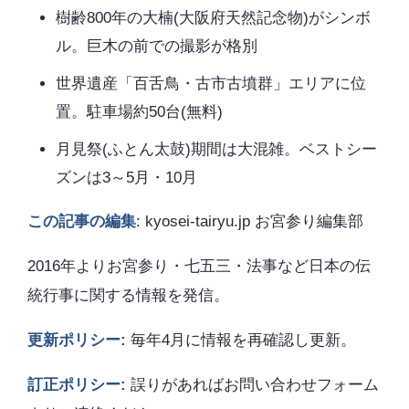
樹齢800年の大楠(大阪府天然記念物)がシンボ
ル。巨木の前での撮影が格別
世界遺産「百舌鳥・古市古墳群」エリアに位
置。駐車場約50台(無料)
月見祭(ふとん太鼓)期間は大混雑。ベストシー
ズンは3～5月・10月
この記事の編集
: kyosei-tairyu.jp お宮参り編集部
2016年よりお宮参り・七五三・法事など日本の伝
統行事に関する情報を発信。
更新ポリシー:
毎年4月に情報を再確認し更新。
訂正ポリシー:
誤りがあればお問い合わせフォーム