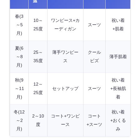
温
春(3
10～
ワンピース+カ
祝い着
～5
スーツ
25度
ーディガン
+肌着
月)
夏(6
25～
薄手ワンピー
クール
～8
薄手肌着
35度
ス
ビズ
月)
秋(9
祝い着
12～
～11
セットアップ
スーツ
+長袖肌
25度
月)
着
冬(12
祝い着
2～10
コート+ワンピ
コート
～2
+おくる
度
ース
+スーツ
月)
み