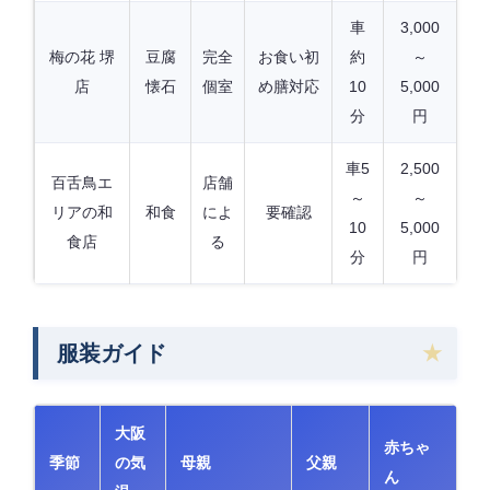
車
3,000
梅の花 堺
豆腐
完全
お食い初
約
～
店
懐石
個室
め膳対応
10
5,000
分
円
車5
2,500
百舌鳥エ
店舗
～
～
リアの和
和食
によ
要確認
10
5,000
食店
る
分
円
服装ガイド
大阪
赤ちゃ
季節
の気
母親
父親
ん