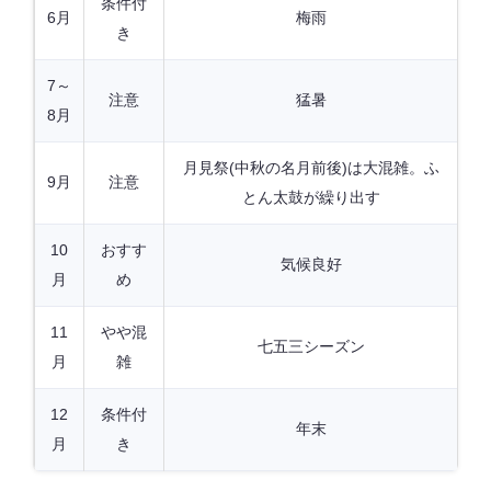
条件付
6月
梅雨
き
7～
注意
猛暑
8月
月見祭(中秋の名月前後)は大混雑。ふ
9月
注意
とん太鼓が繰り出す
10
おすす
気候良好
月
め
11
やや混
七五三シーズン
月
雑
12
条件付
年末
月
き