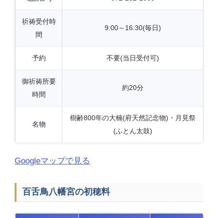
祈祷受付時
9:00～16:30(毎日)
間
予約
不要(当日受付可)
御祈祷所要
約20分
時間
樹齢800年の大楠(府天然記念物)・月見祭
名物
(ふとん太鼓)
Googleマップで見る
百舌鳥八幡宮の初穂料