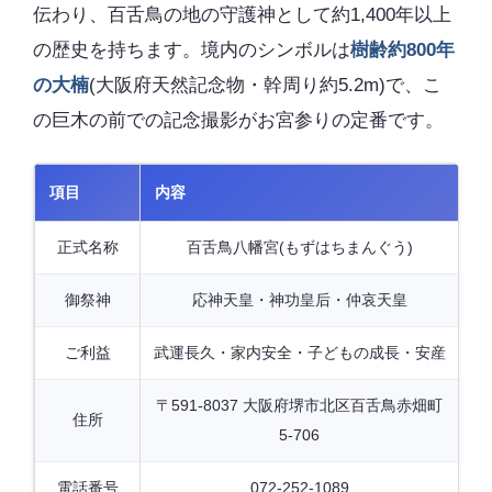
伝わり、百舌鳥の地の守護神として約1,400年以上
の歴史を持ちます。境内のシンボルは
樹齢約800年
の大楠
(大阪府天然記念物・幹周り約5.2m)で、こ
の巨木の前での記念撮影がお宮参りの定番です。
項目
内容
正式名称
百舌鳥八幡宮(もずはちまんぐう)
御祭神
応神天皇・神功皇后・仲哀天皇
ご利益
武運長久・家内安全・子どもの成長・安産
〒591-8037 大阪府堺市北区百舌鳥赤畑町
住所
5-706
電話番号
072-252-1089