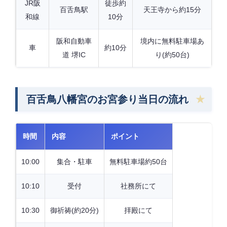
JR阪
徒歩約
百舌鳥駅
天王寺から約15分
和線
10分
阪和自動車
境内に無料駐車場あ
車
約10分
道 堺IC
り(約50台)
百舌鳥八幡宮のお宮参り当日の流れ
時間
内容
ポイント
10:00
集合・駐車
無料駐車場約50台
10:10
受付
社務所にて
10:30
御祈祷(約20分)
拝殿にて