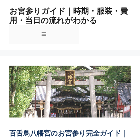
コ
お宮参りガイド｜時期・服装・費
ン
用・当日の流れがわかる
テ
ン
メ
ツ
へ
ス
ニ
キ
ッ
ュ
プ
ー
百舌鳥八幡宮のお宮参り完全ガイド｜