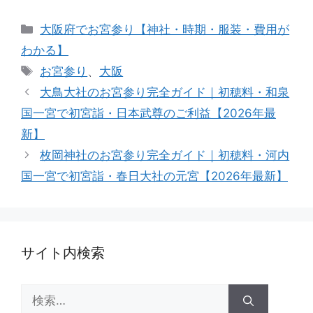
カ
大阪府でお宮参り【神社・時期・服装・費用が
テ
わかる】
ゴ
タ
お宮参り
、
大阪
リ
グ
大鳥大社のお宮参り完全ガイド｜初穂料・和泉
ー
国一宮で初宮詣・日本武尊のご利益【2026年最
新】
枚岡神社のお宮参り完全ガイド｜初穂料・河内
国一宮で初宮詣・春日大社の元宮【2026年最新】
サイト内検索
検
索: