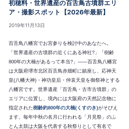
初穂料・世界遺産の百舌鳥古墳群エリ
ア・撮影スポット【2026年最新】
2019年11月13日
百舌鳥八幡宮でお宮参りを検討中のあなたへ。
「世界遺産の古墳群の近くにある神社?」「樹齢
800年の大楠があるって本当?」――百舌鳥八幡宮
は大阪府堺市北区百舌鳥赤畑町に鎮座し、応神天
皇(八幡大神)・神功皇后・仲哀天皇を御祭神とする
八幡宮です。世界遺産「百舌鳥・古市古墳群」の
エリアに位置し、境内には大阪府の天然記念物に
指定された
樹齢約800年の大楠(くすのき)
がそびえ
ます。毎年中秋の名月に行われる「月見祭」のふ
とん太鼓は大阪を代表する秋祭りとして有名で