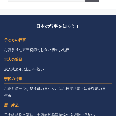
日本の行事を知ろう！
子どもの行事
お宮参り
七五三
初節句
お食い初め
お七夜
大人の節目
成人式
厄年
厄払い
年祝い
季節の行事
お正月
節分
ひな祭り
母の日
七夕
お盆
お彼岸
法事・法要
敬老の日
年末
暦・縁起
干支
縁起物
七福神
二十四節気
季語
時候の挨拶
暑中見舞い