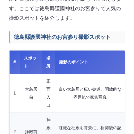
す。ここでは徳島縣護國神社のお宮参りで人気の
撮影スポットを紹介します。
徳島縣護國神社のお宮参り撮影スポット
スポッ
場
#
撮影のポイント
ト
所
正
大鳥居
面
白い大鳥居と広い参道。開放的な
1
前
入
雰囲気で家族写真
口
拝
殿
荘厳な社殿を背景に。祈祷後の記
2
拝殿前