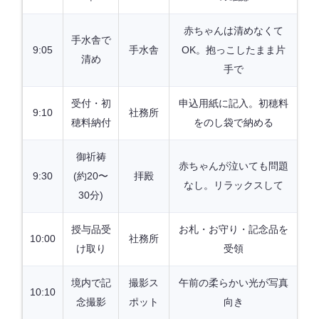
赤ちゃんは清めなくて
手水舎で
9:05
手水舎
OK。抱っこしたまま片
清め
手で
受付・初
申込用紙に記入。初穂料
9:10
社務所
穂料納付
をのし袋で納める
御祈祷
赤ちゃんが泣いても問題
9:30
(約20〜
拝殿
なし。リラックスして
30分)
授与品受
お札・お守り・記念品を
10:00
社務所
け取り
受領
境内で記
撮影ス
午前の柔らかい光が写真
10:10
念撮影
ポット
向き