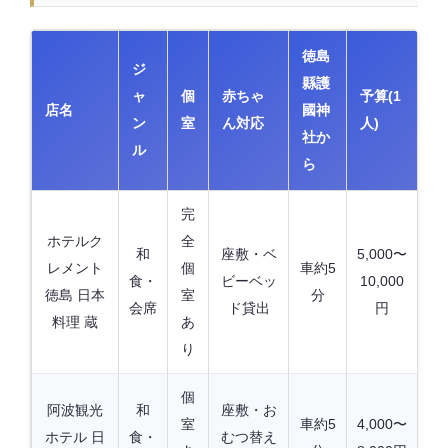
徳島
ジ
縣護
ャ
個
赤ちゃ
予算(1
店名
國神
ン
室
ん対応
人)
社か
ル
ら
完
ホテルク
全
和
座敷・ベ
5,000〜
レメント
個
車約5
食・
ビーベッ
10,000
徳島 日本
室
分
会席
ド貸出
円
料理 蔵
あ
り
個
阿波観光
和
座敷・お
室
車約5
4,000〜
ホテル 日
食・
むつ替え