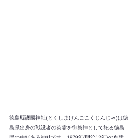
徳島縣護國神社(とくしまけんごこくじんじゃ)は徳
島県出身の戦没者の英霊を御祭神として祀る徳島
県の由緒ある神社です。1879年(明治12年)の創建