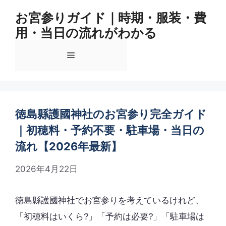
コ
お宮参りガイド｜時期・服装・費
ン
用・当日の流れがわかる
テ
ン
メ
ツ
へ
ス
ニ
キ
ッ
徳島縣護國神社のお宮参り完全ガイド
ュ
プ
｜初穂料・予約不要・駐車場・当日の
流れ【2026年最新】
ー
2026年4月22日
徳島縣護國神社でお宮参りを考えているけれど、
「初穂料はいくら?」「予約は必要?」「駐車場は