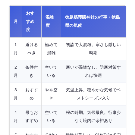
おす
混雑
徳島縣護國神社の行事・徳島
月
すめ
度
県の気候
度
1
避ける
極めて
初詣で大混雑。寒さも厳しい
月
べき
混雑
時期
2
条件付
空いて
寒いが混雑なし。防寒対策す
月
き
いる
れば快適
3
おすす
やや空
気温上昇。穏やかな気候でベ
月
め
き
ストシーズン入り
4
最もお
空いて
桜の時期。気候最良。行事少
月
すすめ
いる
なく境内に余裕あり