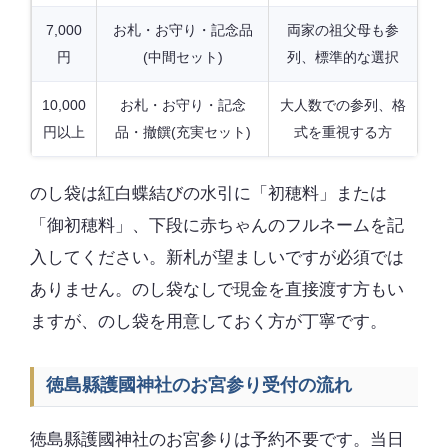
7,000
お札・お守り・記念品
両家の祖父母も参
円
(中間セット)
列、標準的な選択
10,000
お札・お守り・記念
大人数での参列、格
円以上
品・撤饌(充実セット)
式を重視する方
のし袋は紅白蝶結びの水引に「初穂料」または
「御初穂料」、下段に赤ちゃんのフルネームを記
入してください。新札が望ましいですが必須では
ありません。のし袋なしで現金を直接渡す方もい
ますが、のし袋を用意しておく方が丁寧です。
徳島縣護國神社のお宮参り受付の流れ
徳島縣護國神社のお宮参りは予約不要です。当日