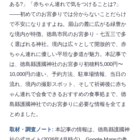
ある?」「赤ちゃん連れで気をつけることは?」
――初めてのお宮参りでは分からないことだらけ
で不安になりますよね。眉山の麓に広がる緑豊か
な境内が特徴。徳島市民のお宮参り・七五三で多
く選ばれる神社。境内は広々として開放的で、赤
ちゃん連れに優しい平坦な参道が魅力。本記事で
は、徳島縣護國神社のお宮参り初穂料5,000円〜
10,000円の違い、予約方法、駐車場情報、当日の
流れ、境内の撮影スポット、そして祈祷後に赤ち
ゃん連れで会食できるおすすめの食事処まで、徳
島縣護國神社でのお宮参りに必要な情報を全てま
とめました。
取材・調査ノート:
本記事の情報は、徳島縣護國神
社公式サイト(2026年4月時点)、Google Mapsの参