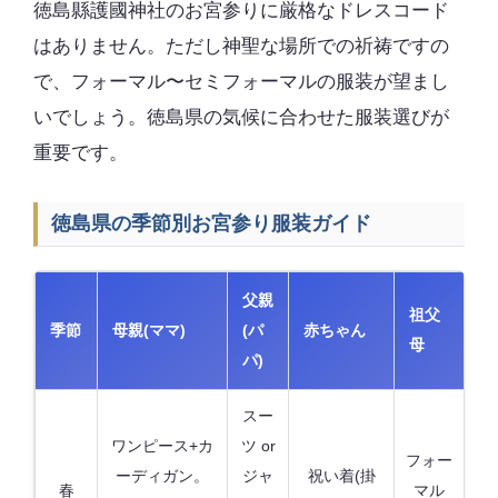
徳島縣護國神社のお宮参りに厳格なドレスコード
はありません。ただし神聖な場所での祈祷ですの
で、フォーマル〜セミフォーマルの服装が望まし
いでしょう。徳島県の気候に合わせた服装選びが
重要です。
徳島県の季節別お宮参り服装ガイド
父親
祖父
季節
母親(ママ)
(パ
赤ちゃん
母
パ)
スー
ワンピース+カ
ツ or
フォー
ーディガン。
ジャ
祝い着(掛
春
マル