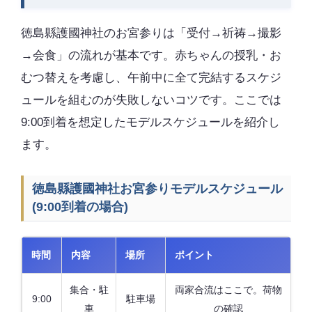
徳島縣護國神社のお宮参りは「受付→祈祷→撮影
→会食」の流れが基本です。赤ちゃんの授乳・お
むつ替えを考慮し、午前中に全て完結するスケジ
ュールを組むのが失敗しないコツです。ここでは
9:00到着を想定したモデルスケジュールを紹介し
ます。
徳島縣護國神社お宮参りモデルスケジュール
(9:00到着の場合)
時間
内容
場所
ポイント
集合・駐
両家合流はここで。荷物
9:00
駐車場
車
の確認