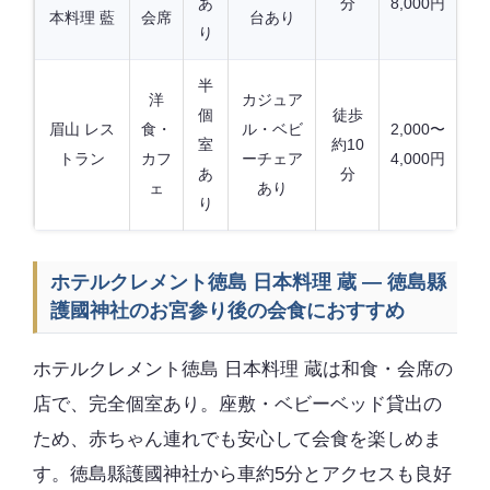
あ
分
8,000円
本料理 藍
会席
台あり
り
半
洋
カジュア
個
徒歩
眉山 レス
食・
ル・ベビ
2,000〜
室
約10
トラン
カフ
ーチェア
4,000円
あ
分
ェ
あり
り
ホテルクレメント徳島 日本料理 蔵 — 徳島縣
護國神社のお宮参り後の会食におすすめ
ホテルクレメント徳島 日本料理 蔵は和食・会席の
店で、完全個室あり。座敷・ベビーベッド貸出の
ため、赤ちゃん連れでも安心して会食を楽しめま
す。徳島縣護國神社から車約5分とアクセスも良好