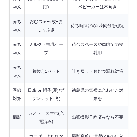
ゃん
応)
ベビーカーは不向き
赤ち
おむつ5〜6枚+お
待ち時間含め3時間分を想定
ゃん
しりふき
赤ち
ミルク・授乳ケー
待合スペースや車内での授
ゃん
プ
乳用
赤ち
着替え1セット
吐き戻し・おむつ漏れ対策
ゃん
季節
日傘 or 帽子(夏)/ブ
徳島県の気候に合わせた対
対策
ランケット(冬)
策を
カメラ・スマホ(充
撮影
出張撮影予約済みなら不要
電済み)
ガーゼ・よだれか
撮影直前に清潔なものに交