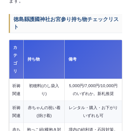
ます。
徳島縣護國神社お宮参り持ち物チェックリス
ト
カ
テ
持ち物
備考
ゴ
リ
祈祷
初穂料(のし袋入
5,000円/7,000円/10,000円
関連
り)
のいずれか。新札推奨
祈祷
赤ちゃんの祝い着
レンタル・購入・お下がり
関連
(掛け着)
いずれも可
赤ち
抱っこ紐(横抱き対
境内の砂利道・石段対策。