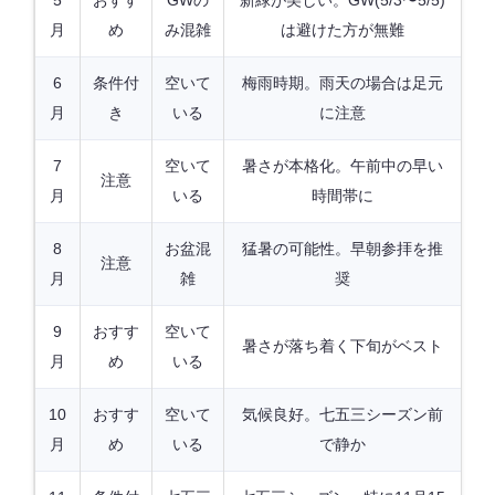
5
おすす
GWの
新緑が美しい。GW(5/3〜5/5)
月
め
み混雑
は避けた方が無難
6
条件付
空いて
梅雨時期。雨天の場合は足元
月
き
いる
に注意
7
空いて
暑さが本格化。午前中の早い
注意
月
いる
時間帯に
8
お盆混
猛暑の可能性。早朝参拝を推
注意
月
雑
奨
9
おすす
空いて
暑さが落ち着く下旬がベスト
月
め
いる
10
おすす
空いて
気候良好。七五三シーズン前
月
め
いる
で静か