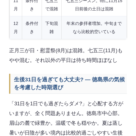
11
条件付
七五三
七五三シーズン。特に11月15
月
き
で混雑
日前後の土日は混雑
12
条件付
下旬混
年末の参拝者増加。中旬まで
月
き
雑
なら比較的空いている
正月三が日・慰霊祭(8月)は混雑。七五三(11月)も
やや混む。それ以外の平日は待ち時間ほぼなし
生後31日を過ぎても大丈夫? — 徳島県の気候
を考慮した時期選び
「31日を1日でも過ぎたらダメ?」と心配する方が
いますが、全く問題ありません。徳島市中心部。
眉山の麓で緑豊か。温暖で冬も穏やか。夏は蒸し
暑いが日陰が多い境内は比較的過ごしやすい生後