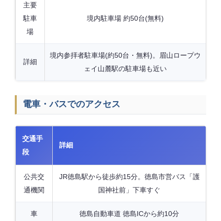
主要
駐車
境内駐車場 約50台(無料)
場
境内参拝者駐車場(約50台・無料)。眉山ロープウ
詳細
ェイ山麓駅の駐車場も近い
電車・バスでのアクセス
交通手
詳細
段
公共交
JR徳島駅から徒歩約15分。徳島市営バス「護
通機関
国神社前」下車すぐ
車
徳島自動車道 徳島ICから約10分