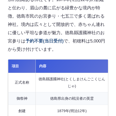
と伝わり、眉山の麓に広がる緑豊かな境内が特
徴。徳島市民のお宮参り・七五三で多く選ばれる
神社。境内は広々として開放的で、赤ちゃん連れ
に優しい平坦な参道が魅力。徳島縣護國神社のお
宮参りは
予約不要(当日受付)
で、初穂料は5,000円
から受け付けています。
項目
内容
徳島縣護國神社(とくしまけんごこくじん
正式名称
じゃ)
御祭神
徳島県出身の戦没者の英霊
創建
1879年(明治12年)