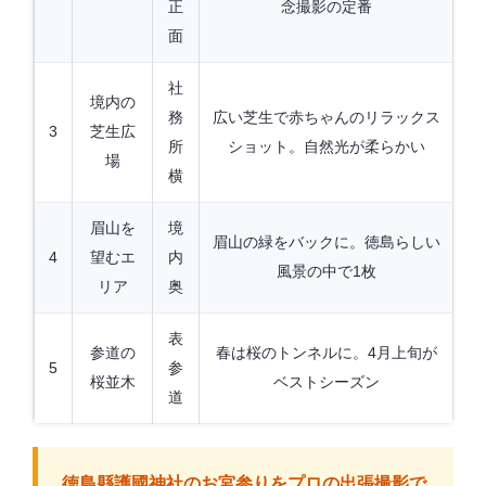
正
念撮影の定番
面
社
境内の
務
広い芝生で赤ちゃんのリラックス
3
芝生広
所
ショット。自然光が柔らかい
場
横
眉山を
境
眉山の緑をバックに。徳島らしい
4
望むエ
内
風景の中で1枚
リア
奥
表
参道の
春は桜のトンネルに。4月上旬が
5
参
桜並木
ベストシーズン
道
徳島縣護國神社のお宮参りをプロの出張撮影で