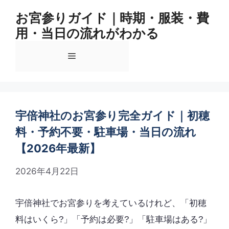
コ
お宮参りガイド｜時期・服装・費
ン
用・当日の流れがわかる
テ
ン
メ
ツ
へ
ス
ニ
キ
ッ
宇倍神社のお宮参り完全ガイド｜初穂
ュ
プ
料・予約不要・駐車場・当日の流れ
【2026年最新】
ー
2026年4月22日
宇倍神社でお宮参りを考えているけれど、「初穂
料はいくら?」「予約は必要?」「駐車場はある?」