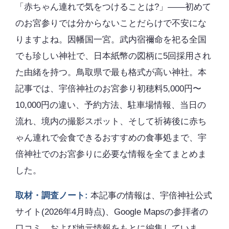
「赤ちゃん連れで気をつけることは?」――初めて
のお宮参りでは分からないことだらけで不安にな
りますよね。因幡国一宮。武内宿禰命を祀る全国
でも珍しい神社で、日本紙幣の図柄に5回採用され
た由緒を持つ。鳥取県で最も格式が高い神社。本
記事では、宇倍神社のお宮参り初穂料5,000円〜
10,000円の違い、予約方法、駐車場情報、当日の
流れ、境内の撮影スポット、そして祈祷後に赤ち
ゃん連れで会食できるおすすめの食事処まで、宇
倍神社でのお宮参りに必要な情報を全てまとめま
した。
取材・調査ノート:
本記事の情報は、宇倍神社公式
サイト(2026年4月時点)、Google Mapsの参拝者の
口コミ、および地元情報をもとに編集していま