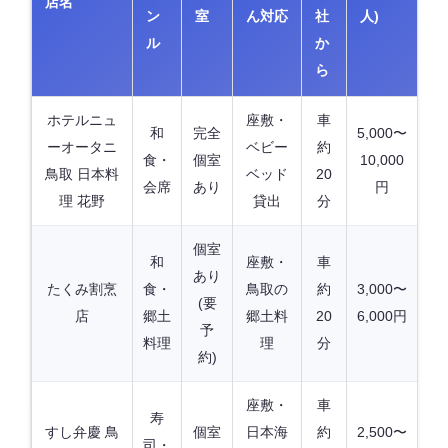
店名
ン
室
ん対応
社
人)
ル
か
ら
ホテルニュ
座敷・
車
和
完全
5,000〜
ーオータニ
ベビー
約
食・
個室
10,000
鳥取 日本料
ベッド
20
会席
あり
円
理 花野
貸出
分
個室
和
座敷・
車
あり
たくみ割烹
食・
鳥取の
約
3,000〜
(要
店
郷土
郷土料
20
6,000円
予
料理
理
分
約)
座敷・
車
寿
すし弁慶 鳥
個室
日本海
約
2,500〜
司・