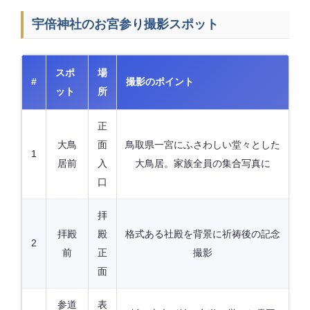
宇倍神社のお宮参り撮影スポット
スポ
場
#
撮影のポイント
ット
所
正
大鳥
面
鳥取県一宮にふさわしい堂々とした
1
居前
入
大鳥居。家族全員の集合写真に
口
拝
拝殿
殿
格式ある社殿を背景に祈祷後の記念
2
前
正
撮影
面
参道
表