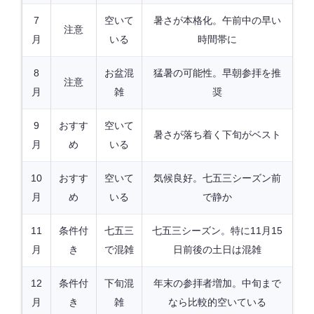
7
空いて
暑さが本格化。午前中の早い
注意
月
いる
時間帯に
8
お盆混
猛暑の可能性。早朝参拝を推
注意
月
雑
奨
9
おすす
空いて
暑さが落ち着く下旬がベスト
月
め
いる
10
おすす
空いて
気候良好。七五三シーズン前
月
め
いる
で静か
11
条件付
七五三
七五三シーズン。特に11月15
月
き
で混雑
日前後の土日は混雑
12
条件付
下旬混
年末の参拝者増加。中旬まで
月
き
雑
なら比較的空いている