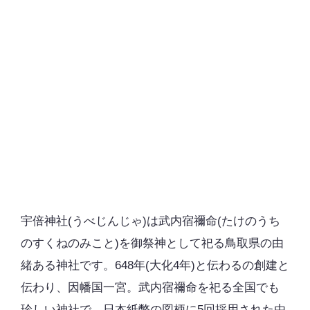
宇倍神社(うべじんじゃ)は武内宿禰命(たけのうち
のすくねのみこと)を御祭神として祀る鳥取県の由
緒ある神社です。648年(大化4年)と伝わるの創建と
伝わり、因幡国一宮。武内宿禰命を祀る全国でも
珍しい神社で、日本紙幣の図柄に5回採用された由