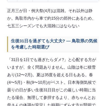
正月三が日・例大祭(4月)は混雑。それ以外は静
か。鳥取市内から車で約15分の郊外にあるため、
七五三シーズンでも大混雑にはならない
生後31日を過ぎても大丈夫? — 鳥取県の気候
を考慮した時期選び
「31日を1日でも過ぎたらダメ?」と心配する方が
いますが、全く問題ありません。山陰は冬に積雪
あり(12〜2月)。夏は35度を超える日もある。春
(4〜5月)・秋(9〜10月)がベスト。日本海側気候で
曇りの日が多い生後31日目がこの厳しい時期に当
たる場合、無理して参拝するより、赤ちゃんとお
母さんの体調が安定した時期にずらす方が賢明で