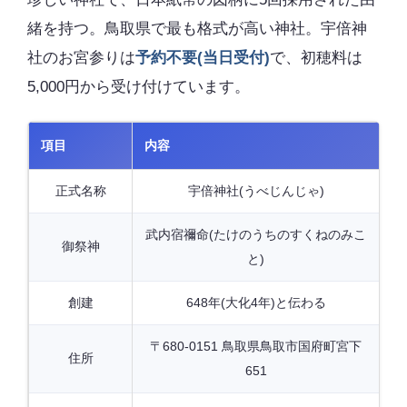
緒を持つ。鳥取県で最も格式が高い神社。宇倍神
社のお宮参りは
予約不要(当日受付)
で、初穂料は
5,000円から受け付けています。
項目
内容
正式名称
宇倍神社(うべじんじゃ)
武内宿禰命(たけのうちのすくねのみこ
御祭神
と)
創建
648年(大化4年)と伝わる
〒680-0151 鳥取県鳥取市国府町宮下
住所
651