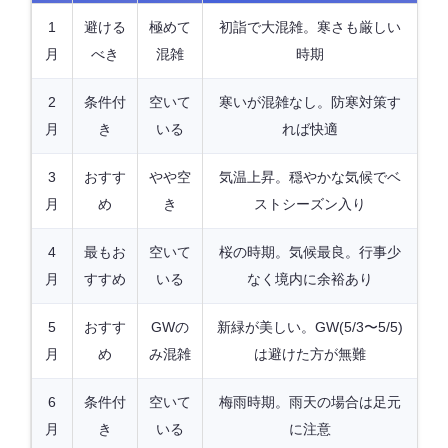
1
避ける
極めて
初詣で大混雑。寒さも厳しい
月
べき
混雑
時期
2
条件付
空いて
寒いが混雑なし。防寒対策す
月
き
いる
れば快適
3
おすす
やや空
気温上昇。穏やかな気候でベ
月
め
き
ストシーズン入り
4
最もお
空いて
桜の時期。気候最良。行事少
月
すすめ
いる
なく境内に余裕あり
5
おすす
GWの
新緑が美しい。GW(5/3〜5/5)
月
め
み混雑
は避けた方が無難
6
条件付
空いて
梅雨時期。雨天の場合は足元
月
き
いる
に注意