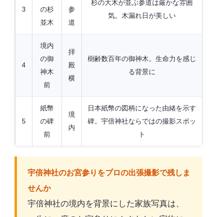
杉の大木が並ぶ参道は厳かな雰囲
3
の杉
参
気。木漏れ日が美しい
並木
道
境内
拝
の御
樹齢数百年の御神木。生命力を感じ
4
殿
神木
る背景に
横
前
紙幣
日本紙幣の図柄になった由緒を示す
境
5
の碑
碑。宇倍神社ならではの撮影スポッ
内
前
ト
宇倍神社のお宮参りをプロの出張撮影で残しま
せんか
宇倍神社の境内を背景にした家族写真は、