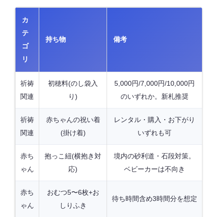
カ
テ
持ち物
備考
ゴ
リ
祈祷
初穂料(のし袋入
5,000円/7,000円/10,000円
関連
り)
のいずれか。新札推奨
祈祷
赤ちゃんの祝い着
レンタル・購入・お下がり
関連
(掛け着)
いずれも可
赤ち
抱っこ紐(横抱き対
境内の砂利道・石段対策。
ゃん
応)
ベビーカーは不向き
赤ち
おむつ5〜6枚+お
待ち時間含め3時間分を想定
ゃん
しりふき