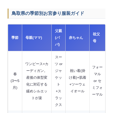
鳥取県の季節別お宮参り服装ガイド
父親
祖父
季節
母親(ママ)
(パ
赤ちゃん
母
パ)
スー
ワンピース+カ
ツ or
フォー
ーディガン。
ジャ
祝い着(掛
春
マル
産後の体型変
ケッ
け着)+肌着
(3〜5
or セ
化に対応する
ト
+ツーウェ
月)
ミフォ
緩めシルエッ
+ス
イオール
ーマル
トが楽
ラッ
クス