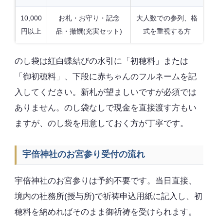
10,000
お札・お守り・記念
大人数での参列、格
円以上
品・撤饌(充実セット)
式を重視する方
のし袋は紅白蝶結びの水引に「初穂料」または
「御初穂料」、下段に赤ちゃんのフルネームを記
入してください。新札が望ましいですが必須では
ありません。のし袋なしで現金を直接渡す方もい
ますが、のし袋を用意しておく方が丁寧です。
宇倍神社のお宮参り受付の流れ
宇倍神社のお宮参りは予約不要です。当日直接、
境内の社務所(授与所)で祈祷申込用紙に記入し、初
穂料を納めればそのまま御祈祷を受けられます。