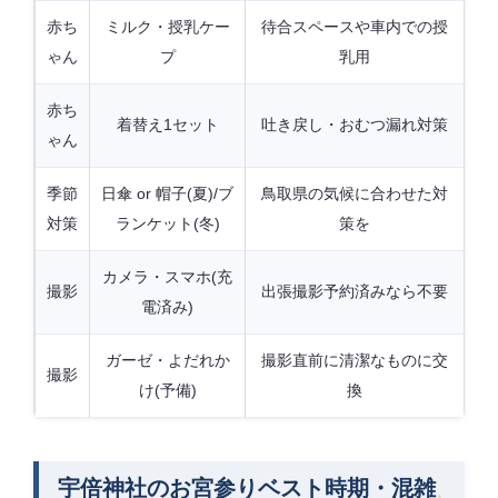
赤ち
ミルク・授乳ケー
待合スペースや車内での授
ゃん
プ
乳用
赤ち
着替え1セット
吐き戻し・おむつ漏れ対策
ゃん
季節
日傘 or 帽子(夏)/ブ
鳥取県の気候に合わせた対
対策
ランケット(冬)
策を
カメラ・スマホ(充
撮影
出張撮影予約済みなら不要
電済み)
ガーゼ・よだれか
撮影直前に清潔なものに交
撮影
け(予備)
換
宇倍神社のお宮参りベスト時期・混雑