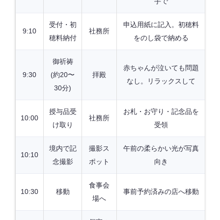
手で
受付・初
申込用紙に記入。初穂料
9:10
社務所
穂料納付
をのし袋で納める
御祈祷
赤ちゃんが泣いても問題
9:30
(約20〜
拝殿
なし。リラックスして
30分)
授与品受
お札・お守り・記念品を
10:00
社務所
け取り
受領
境内で記
撮影ス
午前の柔らかい光が写真
10:10
念撮影
ポット
向き
食事会
10:30
移動
事前予約済みの店へ移動
場へ