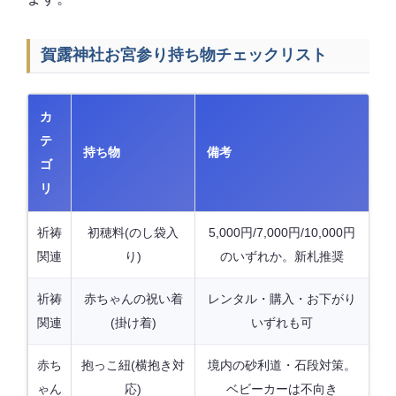
賀露神社お宮参り持ち物チェックリスト
カ
テ
持ち物
備考
ゴ
リ
祈祷
初穂料(のし袋入
5,000円/7,000円/10,000円
関連
り)
のいずれか。新札推奨
祈祷
赤ちゃんの祝い着
レンタル・購入・お下がり
関連
(掛け着)
いずれも可
赤ち
抱っこ紐(横抱き対
境内の砂利道・石段対策。
ゃん
応)
ベビーカーは不向き