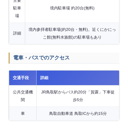
主要
駐車
境内駐車場 約20台(無料)
場
境内参拝者駐車場(約20台・無料)。近くにかにっ
詳細
こ館(無料水族館)の駐車場もあり
電車・バスでのアクセス
交通手段
詳細
公共交通機
JR鳥取駅からバス約20分「賀露」下車徒
関
歩5分
車
鳥取自動車道 鳥取ICから約15分