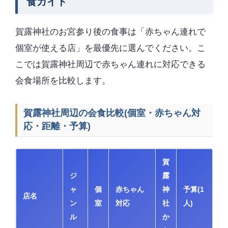
食ガイド
賀露神社のお宮参り後の食事は「赤ちゃん連れで
個室が使える店」を最優先に選んでください。こ
こでは賀露神社周辺で赤ちゃん連れに対応できる
会食場所を比較します。
賀露神社周辺の会食比較(個室・赤ちゃん対
応・距離・予算)
賀
ジ
露
ャ
個
赤ちゃん
神
予算(1
店名
ン
室
対応
社
人)
ル
か