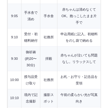
赤ちゃんは清めなくて
手水舎で
9:05
手水舎
OK。抱っこしたまま片
清め
手で
受付・初
申込用紙に記入。初穂料
9:10
社務所
穂料納付
をのし袋で納める
御祈祷
赤ちゃんが泣いても問題
9:30
(約20〜
拝殿
なし。リラックスして
30分)
授与品受
お札・お守り・記念品を
10:00
社務所
け取り
受領
境内で記
撮影ス
午前の柔らかい光が写真
10:10
念撮影
ポット
向き