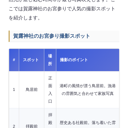
こでは賀露神社のお宮参りで人気の撮影スポット
を紹介します。
賀露神社のお宮参り撮影スポット
場
#
スポット
撮影のポイント
所
正
面
港町の風情が漂う鳥居前。漁港
1
鳥居前
入
の雰囲気と合わせて家族写真
口
拝
殿
歴史ある社殿前。落ち着いた雰
2
拝殿前