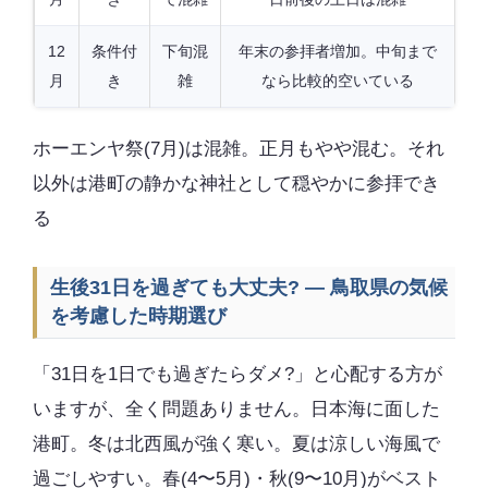
12
条件付
下旬混
年末の参拝者増加。中旬まで
月
き
雑
なら比較的空いている
ホーエンヤ祭(7月)は混雑。正月もやや混む。それ
以外は港町の静かな神社として穏やかに参拝でき
る
生後31日を過ぎても大丈夫? — 鳥取県の気候
を考慮した時期選び
「31日を1日でも過ぎたらダメ?」と心配する方が
いますが、全く問題ありません。日本海に面した
港町。冬は北西風が強く寒い。夏は涼しい海風で
過ごしやすい。春(4〜5月)・秋(9〜10月)がベスト