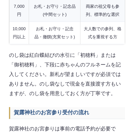
7,000
お札・お守り・記念品
両家の祖父母も参
円
(中間セット)
列、標準的な選択
10,000
お札・お守り・記念
大人数での参列、格
円以上
品・撤饌(充実セット)
式を重視する方
のし袋は紅白蝶結びの水引に「初穂料」または
「御初穂料」、下段に赤ちゃんのフルネームを記
入してください。新札が望ましいですが必須では
ありません。のし袋なしで現金を直接渡す方もい
ますが、のし袋を用意しておく方が丁寧です。
賀露神社のお宮参り受付の流れ
賀露神社のお宮参りは事前の電話予約が必要で