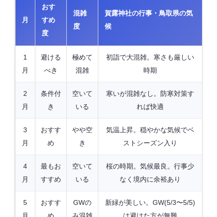
おす
混雑
賀露神社の行事・鳥取県の気
月
すめ
度
候
度
1
避ける
極めて
初詣で大混雑。寒さも厳しい
月
べき
混雑
時期
2
条件付
空いて
寒いが混雑なし。防寒対策す
月
き
いる
れば快適
3
おすす
やや空
気温上昇。穏やかな気候でベ
月
め
き
ストシーズン入り
4
最もお
空いて
桜の時期。気候最良。行事少
月
すすめ
いる
なく境内に余裕あり
5
おすす
GWの
新緑が美しい。GW(5/3〜5/5)
月
め
み混雑
は避けた方が無難