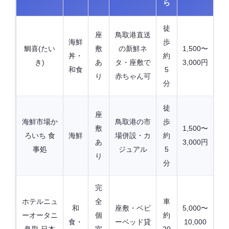
ら
徒
座
鳥取港直送
海鮮
歩
鯛喜(たい
敷
の新鮮ネ
1,500〜
丼・
約
き)
あ
タ・座敷で
3,000円
和食
5
り
赤ちゃん可
分
徒
座
海鮮市場か
鳥取港の市
歩
敷
1,500〜
ろいち 食
海鮮
場併設・カ
約
あ
3,000円
事処
ジュアル
5
り
分
完
ホテルニュ
全
車
和
座敷・ベビ
5,000〜
ーオータニ
個
約
食・
ーベッド貸
10,000
鳥取 日本
室
20