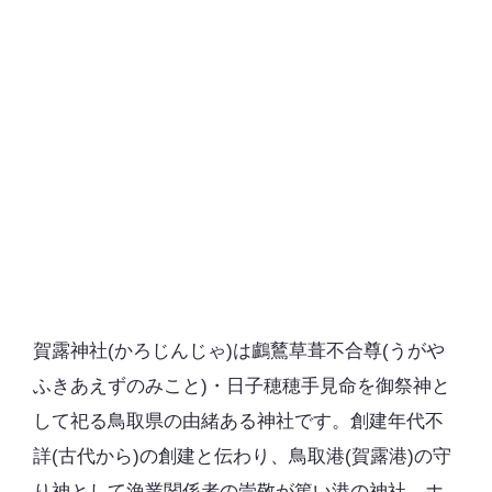
賀露神社(かろじんじゃ)は鸕鶿草葺不合尊(うがや
ふきあえずのみこと)・日子穂穂手見命を御祭神と
して祀る鳥取県の由緒ある神社です。創建年代不
詳(古代から)の創建と伝わり、鳥取港(賀露港)の守
り神として漁業関係者の崇敬が篤い港の神社。ホ