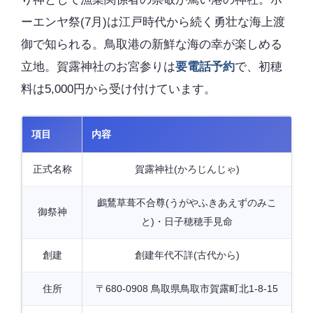
ーエンヤ祭(7月)は江戸時代から続く勇壮な海上渡
御で知られる。鳥取港の新鮮な海の幸が楽しめる
立地。賀露神社のお宮参りは
要電話予約
で、初穂
料は5,000円から受け付けています。
項目
内容
正式名称
賀露神社(かろじんじゃ)
鸕鶿草葺不合尊(うがやふきあえずのみこ
御祭神
と)・日子穂穂手見命
創建
創建年代不詳(古代から)
住所
〒680-0908 鳥取県鳥取市賀露町北1-8-15