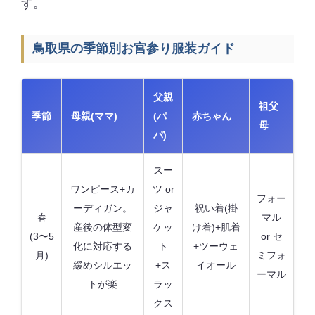
す。
鳥取県の季節別お宮参り服装ガイド
父親
祖父
季節
母親(ママ)
(パ
赤ちゃん
母
パ)
スー
ワンピース+カ
ツ or
フォー
ーディガン。
ジャ
祝い着(掛
春
マル
産後の体型変
ケッ
け着)+肌着
(3〜5
or セ
化に対応する
ト
+ツーウェ
月)
ミフォ
緩めシルエッ
+ス
イオール
ーマル
トが楽
ラッ
クス