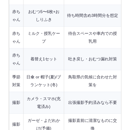
赤ち
おむつ5〜6枚+お
待ち時間含め3時間分を想定
ゃん
しりふき
赤ち
ミルク・授乳ケー
待合スペースや車内での授
ゃん
プ
乳用
赤ち
着替え1セット
吐き戻し・おむつ漏れ対策
ゃん
季節
日傘 or 帽子(夏)/ブ
鳥取県の気候に合わせた対
対策
ランケット(冬)
策を
カメラ・スマホ(充
撮影
出張撮影予約済みなら不要
電済み)
ガーゼ・よだれか
撮影直前に清潔なものに交
撮影
け(予備)
換