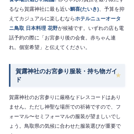
るなら賀露神社に最も近い
鯛喜(たいき)
、予算を抑
えてカジュアルに楽しむなら
ホテルニューオータ
ニ鳥取 日本料理 花野
が候補です。いずれの店も電
話予約の際に「お宮参り後の会食。赤ちゃん連
れ。個室希望」と伝えてください。
賀露神社のお宮参り服装・持ち物ガイ
ド
賀露神社のお宮参りに厳格なドレスコードはあり
ません。ただし神聖な場所での祈祷ですので、フ
ォーマル〜セミフォーマルの服装が望ましいでし
ょう。鳥取県の気候に合わせた服装選びが重要で