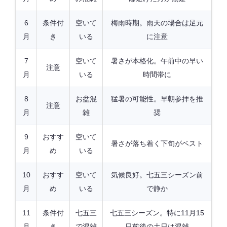
6
条件付
空いて
梅雨時期。雨天の場合は足元
月
き
いる
に注意
7
空いて
暑さが本格化。午前中の早い
注意
月
いる
時間帯に
8
お盆混
猛暑の可能性。早朝参拝を推
注意
月
雑
奨
9
おすす
空いて
暑さが落ち着く下旬がベスト
月
め
いる
10
おすす
空いて
気候良好。七五三シーズン前
月
め
いる
で静か
11
条件付
七五三
七五三シーズン。特に11月15
月
き
で混雑
日前後の土日は混雑