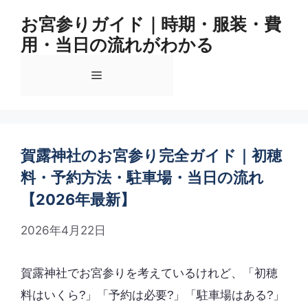
コ
お宮参りガイド｜時期・服装・費
ン
用・当日の流れがわかる
テ
ン
メ
ツ
へ
ス
ニ
キ
ッ
賀露神社のお宮参り完全ガイド｜初穂
ュ
プ
料・予約方法・駐車場・当日の流れ
【2026年最新】
ー
2026年4月22日
賀露神社でお宮参りを考えているけれど、「初穂
料はいくら?」「予約は必要?」「駐車場はある?」