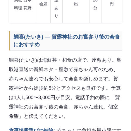
会席
出
円
料理 花野
あ
分
り
鯛喜(たいき) — 賀露神社のお宮参り後の会食
におすすめ
鯛喜(たいき)は海鮮丼・和食の店で、座敷あり。鳥
取港直送の新鮮ネタ・座敷で赤ちゃん可のため、
赤ちゃん連れでも安心して会食を楽しめます。賀
露神社から徒歩約5分とアクセスも良好です。予算
は1人1,500〜3,000円が目安。電話予約の際に「賀
露神社のお宮参り後の会食。赤ちゃん連れ。個室
希望」と伝えてください。
食事場所選びの結論:
赤ちゃんの負担を最小限にす