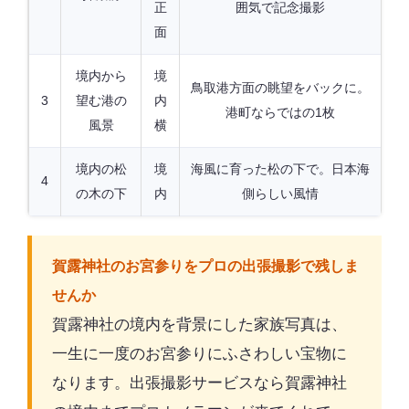
正
囲気で記念撮影
面
境内から
境
鳥取港方面の眺望をバックに。
3
望む港の
内
港町ならではの1枚
風景
横
境内の松
境
海風に育った松の下で。日本海
4
の木の下
内
側らしい風情
賀露神社のお宮参りをプロの出張撮影で残しま
せんか
賀露神社の境内を背景にした家族写真は、
一生に一度のお宮参りにふさわしい宝物に
なります。出張撮影サービスなら賀露神社