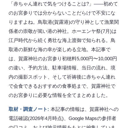
「赤ちゃん連れで気をつけることは?」――初めて
のお宮参りでは分からないことだらけで不安にな
りますよね。鳥取港(賀露港)の守り神として漁業関
係者の崇敬が篤い港の神社。ホーエンヤ祭(7月)は
江戸時代から続く勇壮な海上渡御で知られる。鳥
取港の新鮮な海の幸が楽しめる立地。本記事で
は、賀露神社のお宮参り初穂料5,000円〜10,000円
の違い、予約方法、駐車場情報、当日の流れ、境
内の撮影スポット、そして祈祷後に赤ちゃん連れ
で会食できるおすすめの食事処まで、賀露神社で
のお宮参りに必要な情報を全てまとめました。
取材・調査ノート:
本記事の情報は、賀露神社への
電話確認(2026年4月時点)、Google Mapsの参拝者
の口コミ、および地元情報をもとに編集していま