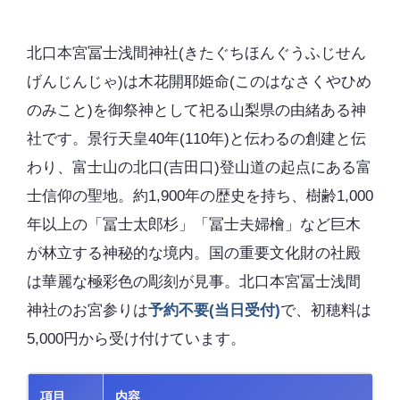
北口本宮冨士浅間神社(きたぐちほんぐうふじせん
げんじんじゃ)は木花開耶姫命(このはなさくやひめ
のみこと)を御祭神として祀る山梨県の由緒ある神
社です。景行天皇40年(110年)と伝わるの創建と伝
わり、富士山の北口(吉田口)登山道の起点にある富
士信仰の聖地。約1,900年の歴史を持ち、樹齢1,000
年以上の「冨士太郎杉」「冨士夫婦檜」など巨木
が林立する神秘的な境内。国の重要文化財の社殿
は華麗な極彩色の彫刻が見事。北口本宮冨士浅間
神社のお宮参りは
予約不要(当日受付)
で、初穂料は
5,000円から受け付けています。
項目
内容