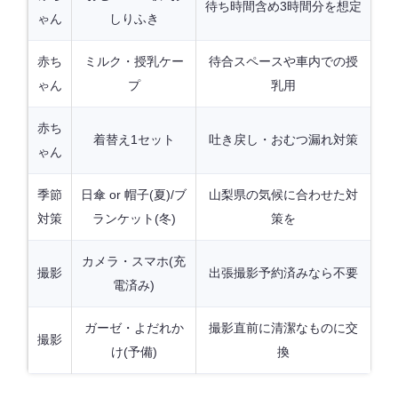
待ち時間含め3時間分を想定
ゃん
しりふき
赤ち
ミルク・授乳ケー
待合スペースや車内での授
ゃん
プ
乳用
赤ち
着替え1セット
吐き戻し・おむつ漏れ対策
ゃん
季節
日傘 or 帽子(夏)/ブ
山梨県の気候に合わせた対
対策
ランケット(冬)
策を
カメラ・スマホ(充
撮影
出張撮影予約済みなら不要
電済み)
ガーゼ・よだれか
撮影直前に清潔なものに交
撮影
け(予備)
換