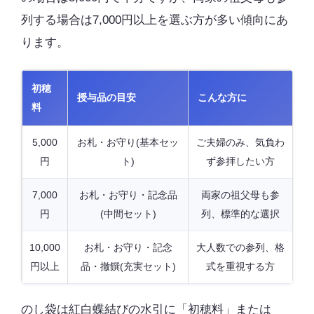
列する場合は7,000円以上を選ぶ方が多い傾向にあ
ります。
初穂
授与品の目安
こんな方に
料
5,000
お札・お守り(基本セッ
ご夫婦のみ、気負わ
円
ト)
ず参拝したい方
7,000
お札・お守り・記念品
両家の祖父母も参
円
(中間セット)
列、標準的な選択
10,000
お札・お守り・記念
大人数での参列、格
円以上
品・撤饌(充実セット)
式を重視する方
のし袋は紅白蝶結びの水引に「初穂料」または