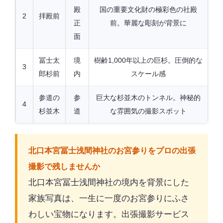
殿
国の重要文化財の極彩色の社殿
2
拝殿前
正
前。華麗な彫刻が背景に
面
冨士太
境
樹齢1,000年以上の巨杉。圧倒的な
3
郎杉前
内
スケール感
参道の
参
巨大な杉並木のトンネル。神秘的
4
杉並木
道
な雰囲気の撮影スポット
北口本宮冨士浅間神社のお宮参りをプロの出張
撮影で残しませんか
北口本宮冨士浅間神社の境内を背景にした
家族写真は、一生に一度のお宮参りにふさ
わしい宝物になります。出張撮影サービス