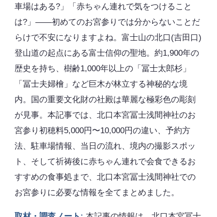
車場はある?」「赤ちゃん連れで気をつけること
は?」――初めてのお宮参りでは分からないことだ
らけで不安になりますよね。富士山の北口(吉田口)
登山道の起点にある富士信仰の聖地。約1,900年の
歴史を持ち、樹齢1,000年以上の「冨士太郎杉」
「冨士夫婦檜」など巨木が林立する神秘的な境
内。国の重要文化財の社殿は華麗な極彩色の彫刻
が見事。本記事では、北口本宮冨士浅間神社のお
宮参り初穂料5,000円〜10,000円の違い、予約方
法、駐車場情報、当日の流れ、境内の撮影スポッ
ト、そして祈祷後に赤ちゃん連れで会食できるお
すすめの食事処まで、北口本宮冨士浅間神社での
お宮参りに必要な情報を全てまとめました。
取材・調査ノート:
本記事の情報は、北口本宮冨士