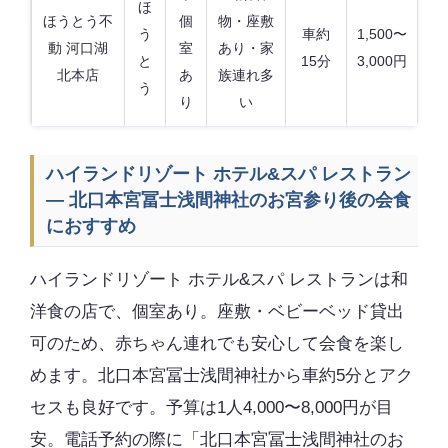
ほ
ほうとう不
個
物・座敷
う
車約
1,500〜
動 河口湖
室
あり・家
と
15分
3,000円
北本店
あ
族連れ多
う
り
い
ハイランドリゾート ホテル&スパ レストラン
— 北口本宮冨士浅間神社のお宮参り後の会食
におすすめ
ハイランドリゾート ホテル&スパ レストランは和
洋食の店で、個室あり。座敷・ベビーベッド貸出
可のため、赤ちゃん連れでも安心して会食を楽し
めます。北口本宮冨士浅間神社から車約5分とアク
セスも良好です。予算は1人4,000〜8,000円が目
安。電話予約の際に「北口本宮冨士浅間神社のお