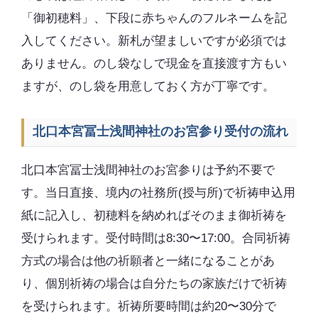
「御初穂料」、下段に赤ちゃんのフルネームを記
入してください。新札が望ましいですが必須では
ありません。のし袋なしで現金を直接渡す方もい
ますが、のし袋を用意しておく方が丁寧です。
北口本宮冨士浅間神社のお宮参り受付の流れ
北口本宮冨士浅間神社のお宮参りは予約不要で
す。当日直接、境内の社務所(授与所)で祈祷申込用
紙に記入し、初穂料を納めればそのまま御祈祷を
受けられます。受付時間は8:30〜17:00。合同祈祷
方式の場合は他の祈願者と一緒になることがあ
り、個別祈祷の場合は自分たちの家族だけで祈祷
を受けられます。祈祷所要時間は約20〜30分で