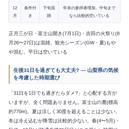
12
条件付
下旬混
年末の参拝者増加。中旬まで
月
き
雑
なら比較的空いている
正月三が日・富士山開き(7月1日)・吉田の火祭り(8
月26〜27日)は混雑。観光シーズン(GW・夏)もや
や混む。平日は空いている
生後31日を過ぎても大丈夫? — 山梨県の気候
を考慮した時期選び
「31日を1日でも過ぎたらダメ?」と心配する方が
いますが、全く問題ありません。富士山の麓(標高
約770m)。夏は涼しく30度を超えることは少ない。
冬は冷え込むが降雪は比較的少ない。春(4〜5月)・