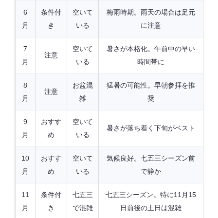
6
条件付
空いて
梅雨時期。雨天の場合は足元
月
き
いる
に注意
7
空いて
暑さが本格化。午前中の早い
注意
月
いる
時間帯に
8
お盆混
猛暑の可能性。早朝参拝を推
注意
月
雑
奨
9
おすす
空いて
暑さが落ち着く下旬がベスト
月
め
いる
10
おすす
空いて
気候良好。七五三シーズン前
月
め
いる
で静か
11
条件付
七五三
七五三シーズン。特に11月15
月
き
で混雑
日前後の土日は混雑