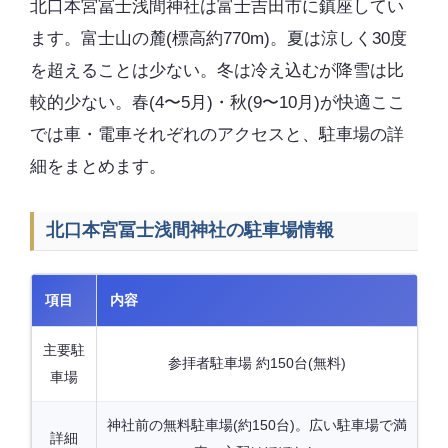
北口本宮冨士浅間神社は富士吉田市に鎮座してい
ます。富士山の麓(標高約770m)。夏は涼しく30度
を超えることは少ない。冬は冷え込むが降雪は比
較的少ない。春(4〜5月)・秋(9〜10月)が快適ここ
では車・電車それぞれのアクセスと、駐車場の詳
細をまとめます。
北口本宮冨士浅間神社の駐車場情報
項目
内容
主要駐
参拝者駐車場 約150台(無料)
車場
神社前の無料駐車場(約150台)。広い駐車場で満
詳細