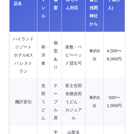
店名
ン
室
ん対応
浅間
人)
ル
神社
から
ハイランド
個
リゾート
和
座敷・ベ
室
車約5
4,000〜
ホテル&ス
洋
ビーベッ
あ
分
8,000円
パ レスト
食
ド貸出可
り
ラン
吉
テ
富士吉田
田
ー
名物吉田
車約5
500〜
麺許皆伝
う
ブ
うどん・
分
1,000円
ど
ル
カジュア
ん
席
ル
半
山梨名