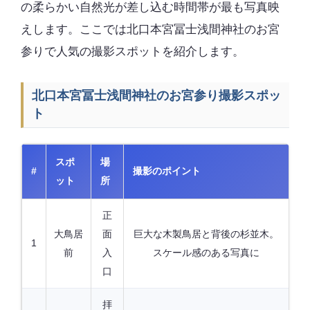
の柔らかい自然光が差し込む時間帯が最も写真映
えします。ここでは北口本宮冨士浅間神社のお宮
参りで人気の撮影スポットを紹介します。
北口本宮冨士浅間神社のお宮参り撮影スポッ
ト
スポ
場
#
撮影のポイント
ット
所
正
大鳥居
面
巨大な木製鳥居と背後の杉並木。
1
前
入
スケール感のある写真に
口
拝