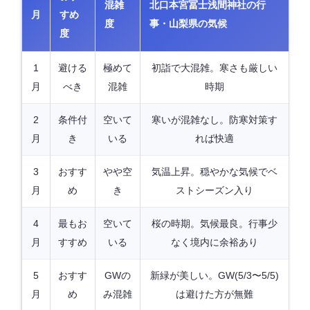
混雑
北口本宮冨士浅間神社の行
月
すめ
度
事・山梨県の気候
度
1
避ける
極めて
初詣で大混雑。寒さも厳しい
月
べき
混雑
時期
2
条件付
空いて
寒いが混雑なし。防寒対策す
月
き
いる
れば快適
3
おすす
やや空
気温上昇。穏やかな気候でベ
月
め
き
ストシーズン入り
4
最もお
空いて
桜の時期。気候最良。行事少
月
すすめ
いる
なく境内に余裕あり
5
おすす
GWの
新緑が美しい。GW(5/3〜5/5)
月
め
み混雑
は避けた方が無難