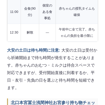
個室の
会食(90
赤ちゃんの授乳タイムも
11:00
ある食
分)
確保
事処
午前中に全て完了。赤ち
12:30
解散
—
ゃんの負担を最小限に
大安の土日は待ち時間に注意:
大安の土日は受付か
ら祈祷開始まで待ち時間が発生することがありま
す。赤ちゃんのおむつ・ミルクは待合スペースで
対応できますが、受付開始直後に到着するか、平
日・友引・先負の日を選ぶと待ち時間を短縮でき
ます。
北口本宮冨士浅間神社お宮参り持ち物チェッ