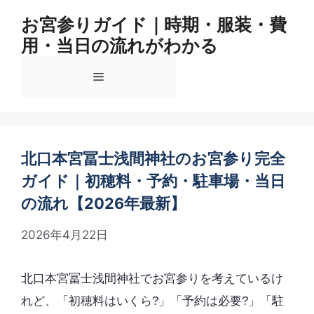
コ
お宮参りガイド｜時期・服装・費
ン
用・当日の流れがわかる
テ
ン
メ
ツ
へ
ス
ニ
キ
ッ
北口本宮冨士浅間神社のお宮参り完全
ュ
プ
ガイド｜初穂料・予約・駐車場・当日
の流れ【2026年最新】
ー
2026年4月22日
北口本宮冨士浅間神社でお宮参りを考えているけ
れど、「初穂料はいくら?」「予約は必要?」「駐