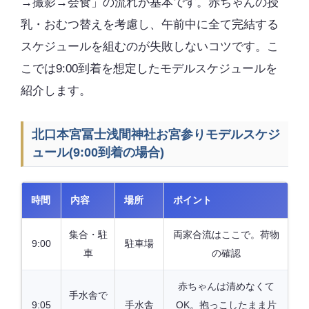
→撮影→会食」の流れが基本です。赤ちゃんの授
乳・おむつ替えを考慮し、午前中に全て完結する
スケジュールを組むのが失敗しないコツです。こ
こでは9:00到着を想定したモデルスケジュールを
紹介します。
北口本宮冨士浅間神社お宮参りモデルスケジ
ュール(9:00到着の場合)
時間
内容
場所
ポイント
集合・駐
両家合流はここで。荷物
9:00
駐車場
車
の確認
赤ちゃんは清めなくて
手水舎で
9:05
手水舎
OK。抱っこしたまま片