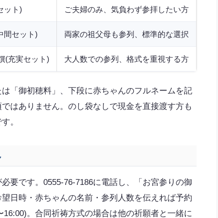
セット)
ご夫婦のみ、気負わず参拝したい方
中間セット)
両家の祖父母も参列、標準的な選択
(充実セット)
大人数での参列、格式を重視する方
たは「御初穂料」、下段に赤ちゃんのフルネームを記
須ではありません。のし袋なしで現金を直接渡す方も
です。
れ
です。0555-76-7186に電話し、「お宮参りの御
希望日時・赤ちゃんの名前・参列人数を伝えれば予約
〜16:00)。合同祈祷方式の場合は他の祈願者と一緒に