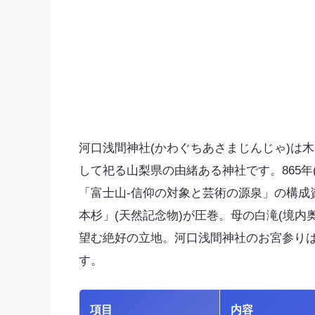
河口浅間神社(かわぐちあさまじんじゃ)は
して祀る山梨県の由緒ある神社です。865年
「富士山-信仰の対象と芸術の源泉」の構成
本杉」(天然記念物)が圧巻。母の白滝(境
望む絶好の立地。河口浅間神社のお宮参り
す。
項目
内容