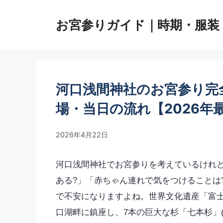
コ
ン
お宮参りガイド｜時期・服装
テ
ン
ツ
へ
ス
河口浅間神社のお宮参り完
キ
ッ
場・当日の流れ【2026年
プ
2026年4月22日
河口浅間神社でお宮参りを考えているけれど
ある?」「赤ちゃん連れで気をつけることは
で不安になりますよね。世界文化遺産「富士
口湖畔に鎮座し、7本の巨大な杉「七本杉」(