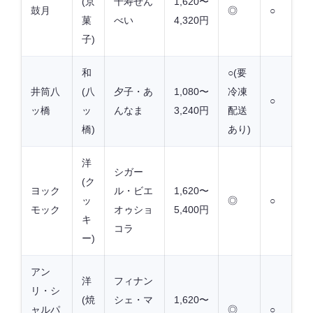
(京
千寿せん
1,620〜
鼓月
◎
○
菓
べい
4,320円
子)
和
○(要
井筒八
(八
夕子・あ
1,080〜
冷凍
○
ッ橋
ッ
んなま
3,240円
配送
橋)
あり)
洋
シガー
(ク
ヨック
ル・ビエ
1,620〜
ッ
◎
○
モック
オゥショ
5,400円
キ
コラ
ー)
アン
洋
フィナン
リ・シ
(焼
シェ・マ
1,620〜
ャルパ
◎
○