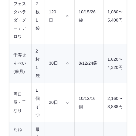
フェス
2
タハラ
枚
120
10/15/26
1,080〜
○
ダ・グ
1
日
袋
5,400円
ーテデ
袋
ロワ
2
千寿せ
枚
1,620〜
んべい
30日
○
8/12/24袋
1
4,320円
(鼓月)
袋
1
両口
個
10/12/16
2,160〜
屋・千
20日
○
ず
個
3,888円
なり
つ
たね
最