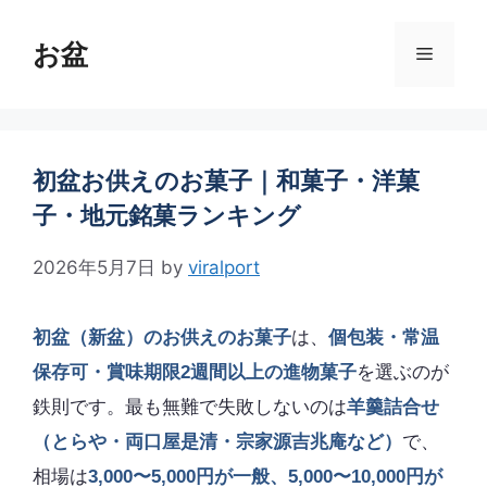
コ
ン
お盆
メ
テ
ン
ニ
ツ
へ
ス
初盆お供えのお菓子｜和菓子・洋菓
ュ
キ
子・地元銘菓ランキング
ッ
ー
プ
2026年5月7日
by
viralport
初盆（新盆）のお供えのお菓子
は、
個包装・常温
保存可・賞味期限2週間以上の進物菓子
を選ぶのが
鉄則です。最も無難で失敗しないのは
羊羹詰合せ
（とらや・両口屋是清・宗家源吉兆庵など）
で、
相場は
3,000〜5,000円が一般、5,000〜10,000円が