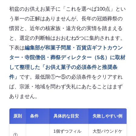
初盆のお供えお菓子に「これを選べば100点」とい
う単一の正解はありませんが、長年の冠婚葬祭の
慣習と、近年の核家族・遠方化の実情を踏まえる
と、選定の判断軸はおおむね5つに集約されます。
下表は
編集部が和菓子問屋・百貨店ギフトカウン
ター・寺院僧侶・葬祭ディレクター（5名）に取材
して整理した「お供え菓子の必須条件と推奨条
件」
です。最低限①〜⑤の必須条件をクリアすれ
ば、宗派・地域を問わず失礼にあたることはまず
ありません。
原則
条件
具体的な目安
失敗しやすい例
1個ずつフィル
大型パウンドケ
①