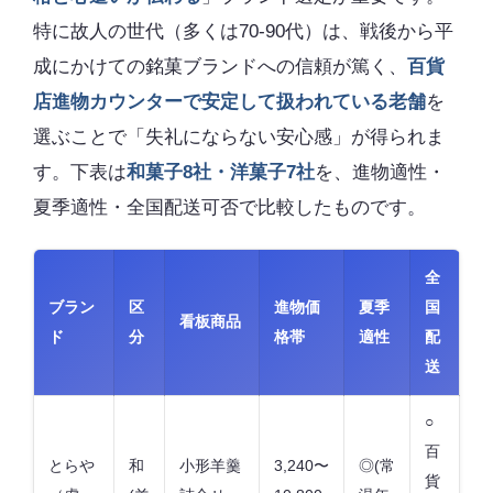
特に故人の世代（多くは70-90代）は、戦後から平
成にかけての銘菓ブランドへの信頼が篤く、
百貨
店進物カウンターで安定して扱われている老舗
を
選ぶことで「失礼にならない安心感」が得られま
す。下表は
和菓子8社・洋菓子7社
を、進物適性・
夏季適性・全国配送可否で比較したものです。
全
ブラン
区
進物価
夏季
国
看板商品
ド
分
格帯
適性
配
送
○
百
とらや
和
小形羊羹
3,240〜
◎(常
貨