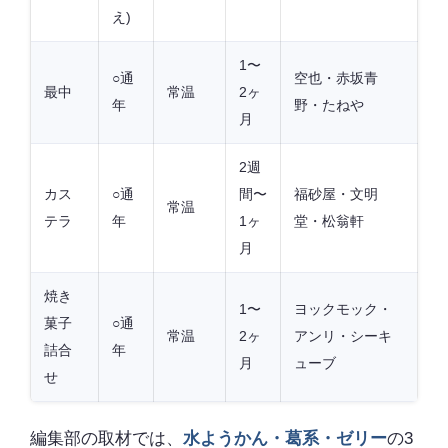
え)
1〜
○通
空也・赤坂青
最中
常温
2ヶ
年
野・たねや
月
2週
カス
○通
間〜
福砂屋・文明
常温
テラ
年
1ヶ
堂・松翁軒
月
焼き
1〜
ヨックモック・
菓子
○通
常温
2ヶ
アンリ・シーキ
詰合
年
月
ューブ
せ
編集部の取材では、
水ようかん・葛系・ゼリー
の3