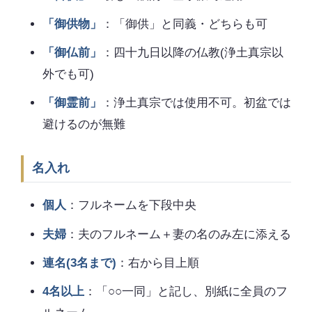
「御供物」
：「御供」と同義・どちらも可
「御仏前」
：四十九日以降の仏教(浄土真宗以
外でも可)
「御霊前」
：浄土真宗では使用不可。初盆では
避けるのが無難
名入れ
個人
：フルネームを下段中央
夫婦
：夫のフルネーム＋妻の名のみ左に添える
連名(3名まで)
：右から目上順
4名以上
：「○○一同」と記し、別紙に全員のフ