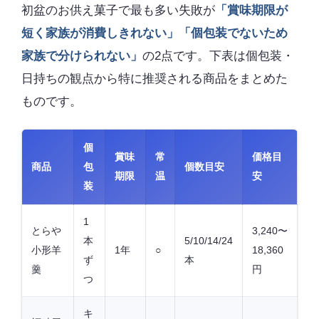
初盆のお供え菓子で最も多い失敗が
「賞味期限が
短く家族が消費しきれない」「個包装でないため
家族で分けられない」
の2点です。下表は個包装・
日持ちの観点から特に推奨される商品をまとめた
ものです。
個
賞味
常
価格目
商品
包
個数目安
期限
温
安
装
1
とらや
3,240〜
本
5/10/14/24
小形羊
1年
○
18,360
ず
本
羹
円
つ
キ