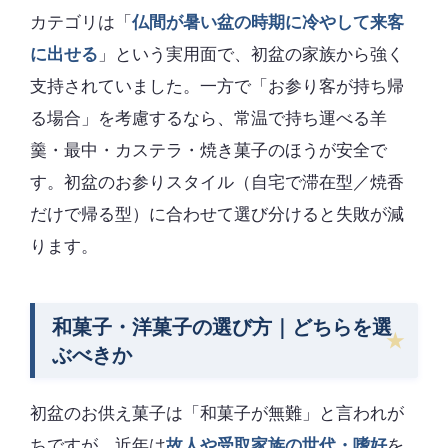
カテゴリは「
仏間が暑い盆の時期に冷やして来客
に出せる
」という実用面で、初盆の家族から強く
支持されていました。一方で「お参り客が持ち帰
る場合」を考慮するなら、常温で持ち運べる羊
羹・最中・カステラ・焼き菓子のほうが安全で
す。初盆のお参りスタイル（自宅で滞在型／焼香
だけで帰る型）に合わせて選び分けると失敗が減
ります。
和菓子・洋菓子の選び方｜どちらを選
ぶべきか
初盆のお供え菓子は「和菓子が無難」と言われが
ちですが、近年は
故人や受取家族の世代・嗜好
を