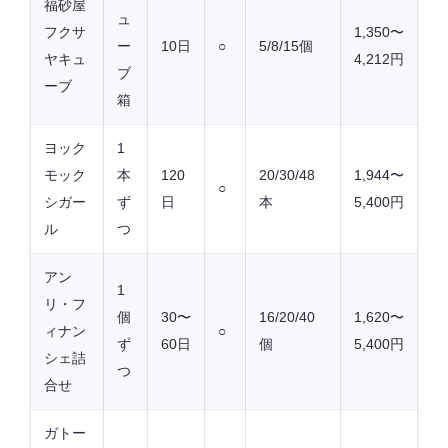
福砂屋
ュ
フクサ
1,350〜
ー
10日
○
5/8/15個
ヤキュ
4,212円
ブ
ーブ
箱
ヨック
1
モック
本
120
20/30/48
1,944〜
○
シガー
ず
日
本
5,400円
ル
つ
アン
1
リ・フ
個
30〜
16/20/40
1,620〜
ィナン
○
ず
60日
個
5,400円
シェ詰
つ
合せ
ガトー