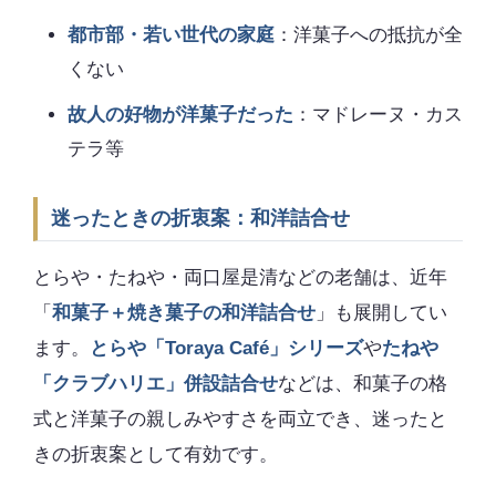
都市部・若い世代の家庭
：洋菓子への抵抗が全
くない
故人の好物が洋菓子だった
：マドレーヌ・カス
テラ等
迷ったときの折衷案：和洋詰合せ
とらや・たねや・両口屋是清などの老舗は、近年
「
和菓子＋焼き菓子の和洋詰合せ
」も展開してい
ます。
とらや「Toraya Café」シリーズ
や
たねや
「クラブハリエ」併設詰合せ
などは、和菓子の格
式と洋菓子の親しみやすさを両立でき、迷ったと
きの折衷案として有効です。