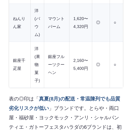
洋
ねんり
(バ
マウント
1,620〜
◎
○
ん家
ウ
バーム
4,320円
ム)
洋
(果
銀座フル
銀座千
2,160〜
物
ーツクー
◎
○
疋屋
5,400円
菓
ヘン
子)
表の◎印は「
真夏(8月)の配送・常温陳列でも品質
劣化リスクが低い
」ブランドです。とらや・両口
屋・福砂屋・ヨックモック・アンリ・シャルパン
ティエ・ガトーフェスタハラダの6ブランドは、初