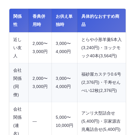
関係
香典併
お供え単
具体的なおすすめ商
性
用時
独時
品
近し
とらや小形羊羹5本入
2,000〜
3,000〜
い友
(3,240円)・ヨックモ
3,000円
4,000円
人
ック40本(3,564円)
会社
福砂屋カステラ0.6号
関係
2,000〜
3,000〜
(2,376円)・千寿せん
(同
3,000円
4,000円
べい12枚(2,376円)
僚)
会社
アンリ大型詰合せ
関係
5,000〜
—
(5,400円)・宗家源吉
(連
10,000円
兆庵詰合せ(5,400円)
名)