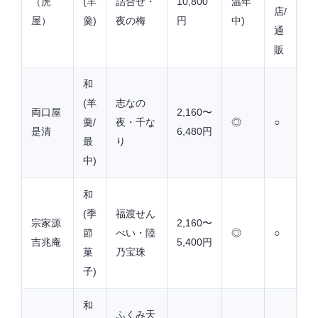
（虎
(羊
詰合せ・
10,800
温年
店/
屋）
羹)
夜の梅
円
中)
通
販
和
(羊
志なの
両口屋
2,160〜
羹/
夜・千な
◎
○
是清
6,480円
最
り
中)
和
(季
福渡せん
宗家源
2,160〜
節
べい・陸
◎
○
吉兆庵
5,400円
菓
乃宝珠
子)
和
ふくみ天