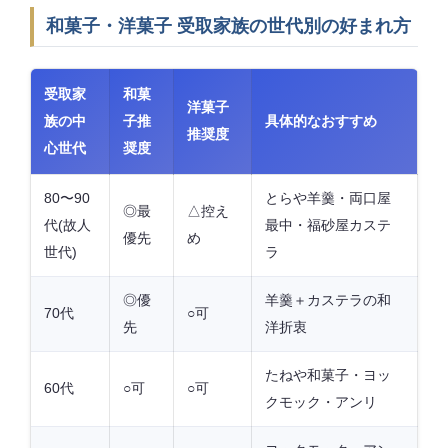
和菓子・洋菓子 受取家族の世代別の好まれ方
受取家
和菓
洋菓子
族の中
子推
具体的なおすすめ
推奨度
心世代
奨度
80〜90
とらや羊羹・両口屋
◎最
△控え
代(故人
最中・福砂屋カステ
優先
め
世代)
ラ
◎優
羊羹＋カステラの和
70代
○可
先
洋折衷
たねや和菓子・ヨッ
60代
○可
○可
クモック・アンリ