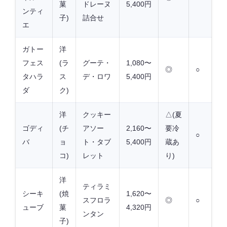
菓
ドレーヌ
5,400円
ンティ
子)
詰合せ
エ
ガトー
洋
フェス
(ラ
グーテ・
1,080〜
◎
○
タハラ
ス
デ・ロワ
5,400円
ダ
ク)
洋
クッキー
△(夏
ゴディ
(チ
アソー
2,160〜
要冷
○
バ
ョ
ト・タブ
5,400円
蔵あ
コ)
レット
り)
洋
ティラミ
シーキ
(焼
1,620〜
スフロラ
◎
○
ューブ
菓
4,320円
ンタン
子)