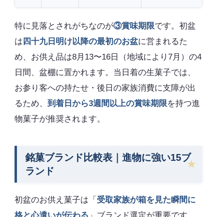
特に見落とされがちなのが
③賞味期限
です。初盆
は
四十九日明け以降の最初のお盆
に営まれるた
め、お供え品は8月13〜16日（地域により7月）の4
日間、盆棚に置かれます。当日着の生菓子では、
お参り客への持たせ・後日の家族消費に支障が出
るため、
到着日から3週間以上の賞味期限
を持つ進
物菓子が推奨されます。
銘菓ブランド比較表｜進物に強い15ブ
ランド
初盆のお供え菓子は「
受取家族が箱を見た瞬間に
格と心遣いが伝わる
」ブランド選定が重要です。