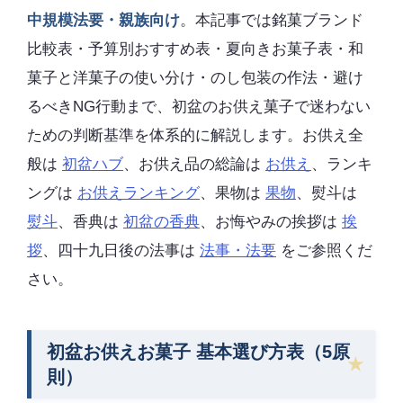
中規模法要・親族向け
。本記事では銘菓ブランド
比較表・予算別おすすめ表・夏向きお菓子表・和
菓子と洋菓子の使い分け・のし包装の作法・避け
るべきNG行動まで、初盆のお供え菓子で迷わない
ための判断基準を体系的に解説します。お供え全
般は
初盆ハブ
、お供え品の総論は
お供え
、ランキ
ングは
お供えランキング
、果物は
果物
、熨斗は
熨斗
、香典は
初盆の香典
、お悔やみの挨拶は
挨
拶
、四十九日後の法事は
法事・法要
をご参照くだ
さい。
初盆お供えお菓子 基本選び方表（5原
則）