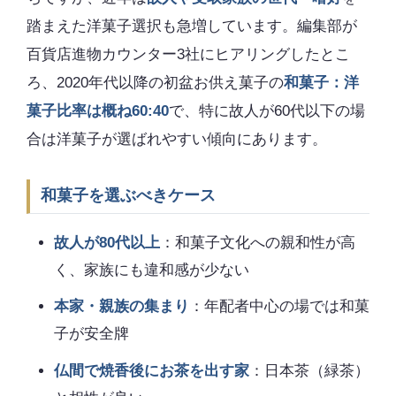
踏まえた洋菓子選択も急増しています。編集部が
百貨店進物カウンター3社にヒアリングしたとこ
ろ、2020年代以降の初盆お供え菓子の
和菓子：洋
菓子比率は概ね60:40
で、特に故人が60代以下の場
合は洋菓子が選ばれやすい傾向にあります。
和菓子を選ぶべきケース
故人が80代以上
：和菓子文化への親和性が高
く、家族にも違和感が少ない
本家・親族の集まり
：年配者中心の場では和菓
子が安全牌
仏間で焼香後にお茶を出す家
：日本茶（緑茶）