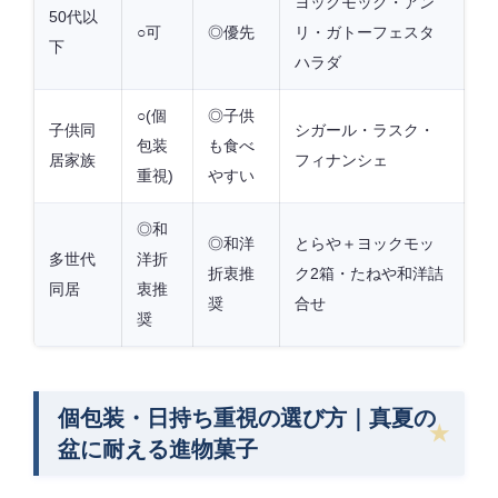
ヨックモック・アン
50代以
○可
◎優先
リ・ガトーフェスタ
下
ハラダ
○(個
◎子供
子供同
シガール・ラスク・
包装
も食べ
居家族
フィナンシェ
重視)
やすい
◎和
◎和洋
とらや＋ヨックモッ
多世代
洋折
折衷推
ク2箱・たねや和洋詰
同居
衷推
奨
合せ
奨
個包装・日持ち重視の選び方｜真夏の
盆に耐える進物菓子