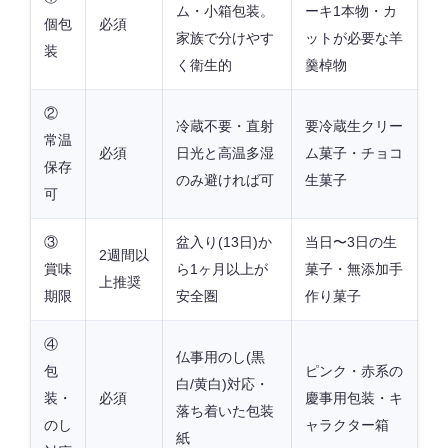
ム・小箱包装。
ーキ1本物・カ
個包
必須
家族で分けやす
ットが必要な羊
装
く衛生的
羹棹物
②
冷蔵不要・直射
要冷蔵生クリー
常温
必須
日光と高温多湿
ム菓子・チョコ
保存
のみ避ければ可
生菓子
可
③
盆入り(13日)か
当日〜3日の生
2週間以
賞味
ら1ヶ月以上が
菓子・無添加手
上推奨
期限
安全圏
作り菓子
④
仏事用のし(黒
包
ピンク・赤系の
白/黄白)対応・
装・
必須
慶事用包装・キ
落ち着いた包装
のし
ャラクター箱
紙