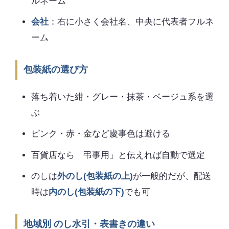
ルネーム
会社
：右に小さく会社名、中央に代表者フルネ
ーム
包装紙の選び方
落ち着いた紺・グレー・抹茶・ベージュ系を選
ぶ
ピンク・赤・金など慶事色は避ける
百貨店なら「弔事用」と伝えれば自動で選定
のしは
外のし(包装紙の上)
が一般的だが、配送
時は
内のし(包装紙の下)
でも可
地域別 のし水引・表書きの違い