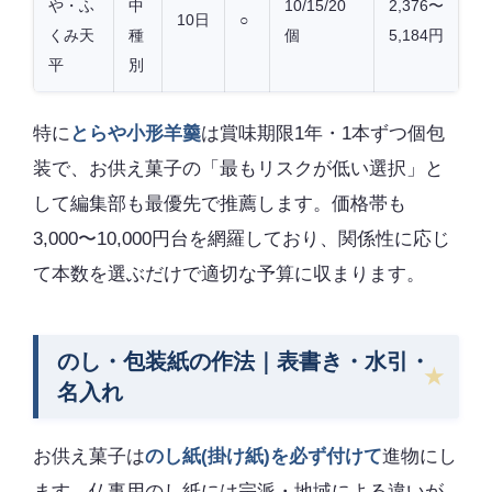
や・ふ
中
10/15/20
2,376〜
10日
○
くみ天
種
個
5,184円
平
別
特に
とらや小形羊羹
は賞味期限1年・1本ずつ個包
装で、お供え菓子の「最もリスクが低い選択」と
して編集部も最優先で推薦します。価格帯も
3,000〜10,000円台を網羅しており、関係性に応じ
て本数を選ぶだけで適切な予算に収まります。
のし・包装紙の作法｜表書き・水引・
名入れ
お供え菓子は
のし紙(掛け紙)を必ず付けて
進物にし
ます。仏事用のし紙には宗派・地域による違いが