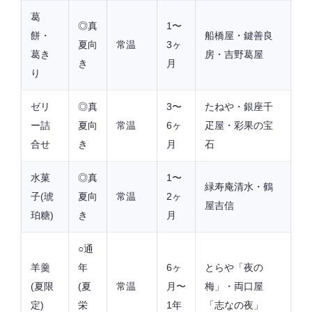
葛
◎真
1〜
餅・
船橋屋・鍵善良
夏向
常温
3ヶ
葛き
房・吉野葛屋
き
月
り
ゼリ
◎真
3〜
たねや・銀座千
ー詰
夏向
常温
6ヶ
疋屋・彩果の宝
合せ
き
月
石
水菓
◎真
1〜
緑寿庵清水・鶴
子(琥
夏向
常温
2ヶ
屋吉信
珀糖)
き
月
○通
羊羹
年
6ヶ
とらや「夜の
(夏限
(夏
常温
月〜
梅」・両口屋
定)
栄
1年
「志なの夜」