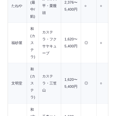
(最
2,376〜
たねや
平・栗饅
○
○
中/
5,400円
頭
餡)
和
カステ
(カ
ラ・フク
1,620〜
福砂屋
ス
◎
○
サヤキュ
5,400円
テ
ーブ
ラ)
和
(カ
カステ
1,620〜
文明堂
ス
ラ・三笠
◎
○
5,400円
テ
山
ラ)
和