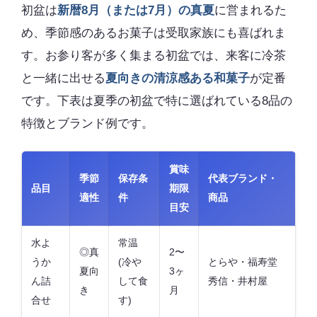
初盆は
新暦8月（または7月）の真夏
に営まれるた
め、季節感のあるお菓子は受取家族にも喜ばれま
す。お参り客が多く集まる初盆では、来客に冷茶
と一緒に出せる
夏向きの清涼感ある和菓子
が定番
です。下表は夏季の初盆で特に選ばれている8品の
特徴とブランド例です。
賞味
季節
保存条
代表ブランド・
品目
期限
適性
件
商品
目安
水よ
常温
◎真
2〜
うか
(冷や
とらや・福寿堂
夏向
3ヶ
ん詰
して食
秀信・井村屋
き
月
合せ
す)