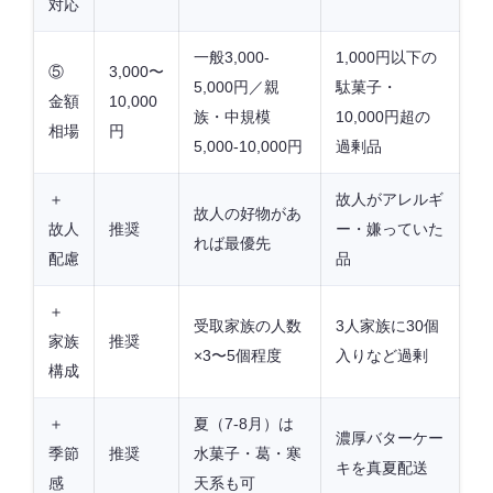
対応
一般3,000-
1,000円以下の
⑤
3,000〜
5,000円／親
駄菓子・
金額
10,000
族・中規模
10,000円超の
相場
円
5,000-10,000円
過剰品
＋
故人がアレルギ
故人の好物があ
故人
推奨
ー・嫌っていた
れば最優先
配慮
品
＋
受取家族の人数
3人家族に30個
家族
推奨
×3〜5個程度
入りなど過剰
構成
＋
夏（7-8月）は
濃厚バターケー
季節
推奨
水菓子・葛・寒
キを真夏配送
感
天系も可