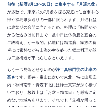
前後（新暦8月13〜16日）に集中する「月遅れ盆」
が多数で、東京式の7月盆を採る家庭は仙台市中心
部や福島県浜通りの一部に限られます。月遅れ盆
は農繁期の合間に当たるため、料理は「時間がか
かる仕込みは前日まで・盆中日は仏前膳と直会の
二段構え」が一般的。仏壇には精進膳、家族の食
卓には素朴ながら山海の幸を盛った郷土料理が並
ぶ二重構造が東北らしさといえます。
もう一つ見落とせないのが
浄土真宗門徒の比率の
高さ
です。福井・富山に次いで東北、特に山形庄
内・秋田南部・青森下北には浄土真宗が深く根づ
いており、教義上は「お盆＝精進日」と厳密に定
めない地域もあります。それでも「先祖が帰って