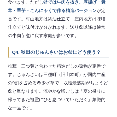
食べます。ただし
盆では牛肉を抜き、厚揚げ・舞
茸・里芋・こんにゃくで作る精進バージョン
が定
番です。村山地方は醤油仕立て、庄内地方は味噌
仕立てと味付けが分かれます。送り盆以降は通常
の牛肉芋煮に戻す家庭が多いです。
Q4. 秋田のじゅんさいはお盆にどう使う？
椎茸・三つ葉と合わせた精進だしの吸物が定番で
す。じゅんさいは三種町（旧山本町）が国内生産
の9割を占める希少水草で、収穫最盛期がちょうど
盆と重なります。涼やかな喉ごしは「夏の盛りに
帰ってきた祖霊にひと息ついていただく」象徴的
な一品です。