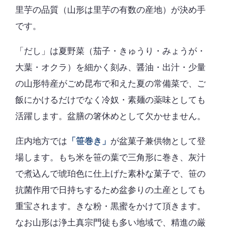
里芋の品質（山形は里芋の有数の産地）が決め手
です。
「だし」は夏野菜（茄子・きゅうり・みょうが・
大葉・オクラ）を細かく刻み、醤油・出汁・少量
の山形特産がごめ昆布で和えた夏の常備菜で、ご
飯にかけるだけでなく冷奴・素麺の薬味としても
活躍します。盆膳の箸休めとして欠かせません。
庄内地方では
「笹巻き」
が盆菓子兼供物として登
場します。もち米を笹の葉で三角形に巻き、灰汁
で煮込んで琥珀色に仕上げた素朴な菓子で、笹の
抗菌作用で日持ちするため盆参りの土産としても
重宝されます。きな粉・黒蜜をかけて頂きます。
なお山形は浄土真宗門徒も多い地域で、精進の厳