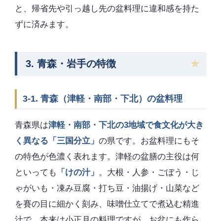
と、帰省先や引っ越し先の盆料理に違和感を持た
ずに済みます。
3. 青森・岩手の特徴
3-1. 青森（津軽・南部・下北）の盆料理
青森県は
津軽・南部・下北の3地域で食文化が大き
く異なる「三国分立」
の県です。お盆料理にもそ
の特色が色濃く表れます。津軽の盆膳の主役は何
といっても
「けの汁」
。大根・人参・ごぼう・じ
ゃがいも・凍み豆腐・打ち豆・油揚げ・山菜など
を賽の目に細かく刻み、味噌仕立てで煮込む精進
汁で、本来は小正月の料理ですが、お盆にも作ら