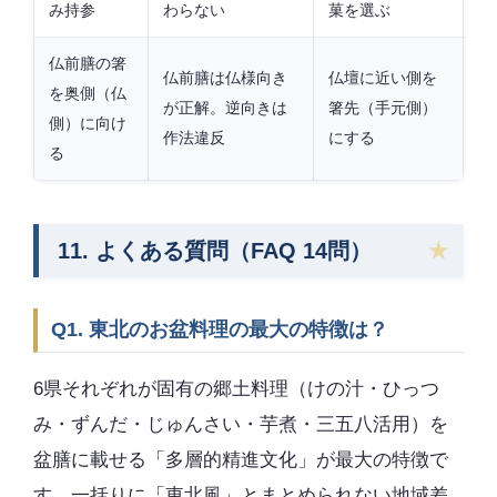
み持参
わらない
菓を選ぶ
仏前膳の箸
仏前膳は仏様向き
仏壇に近い側を
を奥側（仏
が正解。逆向きは
箸先（手元側）
側）に向け
作法違反
にする
る
11. よくある質問（FAQ 14問）
Q1. 東北のお盆料理の最大の特徴は？
6県それぞれが固有の郷土料理（けの汁・ひっつ
み・ずんだ・じゅんさい・芋煮・三五八活用）を
盆膳に載せる「多層的精進文化」が最大の特徴で
す。一括りに「東北風」とまとめられない地域差