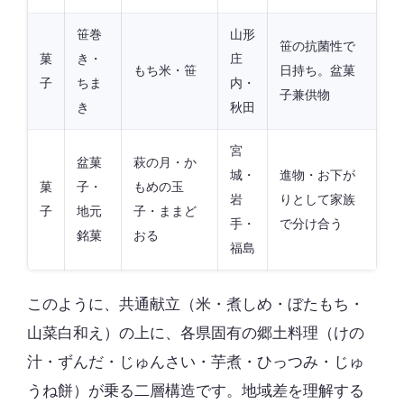
笹巻
山形
笹の抗菌性で
菓
き・
庄
もち米・笹
日持ち。盆菓
子
ちま
内・
子兼供物
き
秋田
宮
盆菓
萩の月・か
城・
進物・お下が
菓
子・
もめの玉
岩
りとして家族
子
地元
子・ままど
手・
で分け合う
銘菓
おる
福島
このように、共通献立（米・煮しめ・ぼたもち・
山菜白和え）の上に、各県固有の郷土料理（けの
汁・ずんだ・じゅんさい・芋煮・ひっつみ・じゅ
うね餅）が乗る二層構造です。地域差を理解する