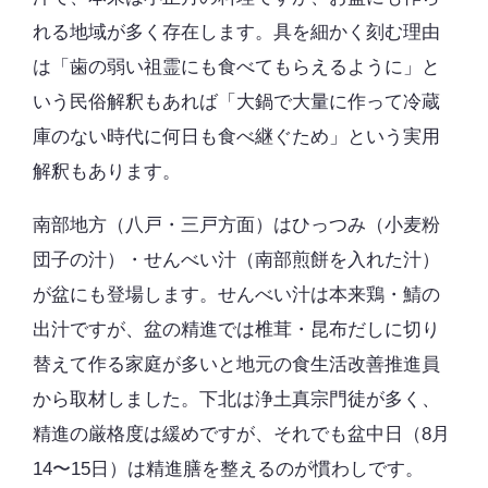
れる地域が多く存在します。具を細かく刻む理由
は「歯の弱い祖霊にも食べてもらえるように」と
いう民俗解釈もあれば「大鍋で大量に作って冷蔵
庫のない時代に何日も食べ継ぐため」という実用
解釈もあります。
南部地方（八戸・三戸方面）はひっつみ（小麦粉
団子の汁）・せんべい汁（南部煎餅を入れた汁）
が盆にも登場します。せんべい汁は本来鶏・鯖の
出汁ですが、盆の精進では椎茸・昆布だしに切り
替えて作る家庭が多いと地元の食生活改善推進員
から取材しました。下北は浄土真宗門徒が多く、
精進の厳格度は緩めですが、それでも盆中日（8月
14〜15日）は精進膳を整えるのが慣わしです。