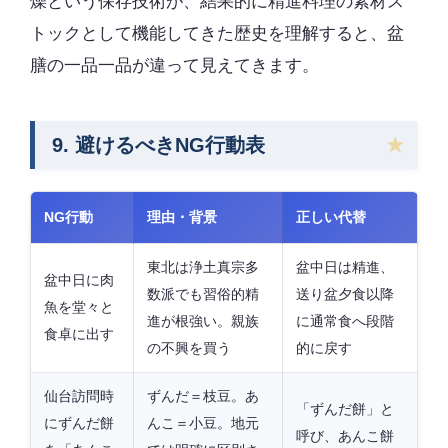
燥という保存技術が、結果的に精進料理の素材ス
トックとして機能してきた歴史を理解すると、盆
膳の一品一品が違って見えてきます。
9. 避けるべきNG行動表
NG行動
理由・背景
正しい代替
東北は浄土真宗多
盆中日は精進、
盆中日に肉
数派でも習俗的精
送り盆夕食以降
魚を堂々と
進が根強い。親族
に通常食へ段階
食卓に出す
の不興を買う
的に戻す
仙台訪問時
ずんだ＝枝豆。あ
「ずんだ餅」と
にずんだ餅
んこ＝小豆。地元
呼び、あんこ餅