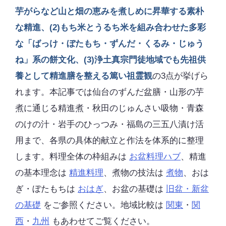
芋がらなど山と畑の恵みを煮しめに昇華する素朴
な精進、(2)もち米とうるち米を組み合わせた多彩
な「ばっけ・ぼたもち・ずんだ・くるみ・じゅう
ね」系の餅文化、(3)浄土真宗門徒地域でも先祖供
養として精進膳を整える篤い祖霊観
の3点が挙げら
れます。本記事では仙台のずんだ盆膳・山形の芋
煮に通じる精進煮・秋田のじゅんさい吸物・青森
のけの汁・岩手のひっつみ・福島の三五八漬け活
用まで、各県の具体的献立と作法を体系的に整理
します。料理全体の枠組みは
お盆料理ハブ
、精進
の基本理念は
精進料理
、煮物の技法は
煮物
、おは
ぎ・ぼたもちは
おはぎ
、お盆の基礎は
旧盆・新盆
の基礎
をご参照ください。地域比較は
関東
・
関
西
・
九州
もあわせてご覧ください。