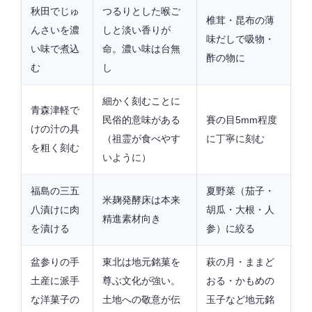
秋田でじゅ
つるりとした喉ご
椎茸・昆布の薄
んさいを濃
しと淡い香りが
味だしで吸物・
い味で煮込
命。濃い味は台無
酢の物に
む
し
細かく刻むことに
青森津軽で
民俗的意味がある
賽の目5mm程度
けの汁の具
（祖霊が食べやす
に丁寧に刻む
を粗く刻む
いように）
福島の三五
夏野菜（茄子・
米麹発酵床は本来
八漬けに肉
胡瓜・大根・人
精進素材向き
を漬ける
参）に絞る
盆参りの手
東北は地元銘菓を
萩の月・ままど
土産に派手
尊ぶ文化が強い。
おる・かもめの
な洋菓子の
土地への敬意が伝
玉子など地元銘