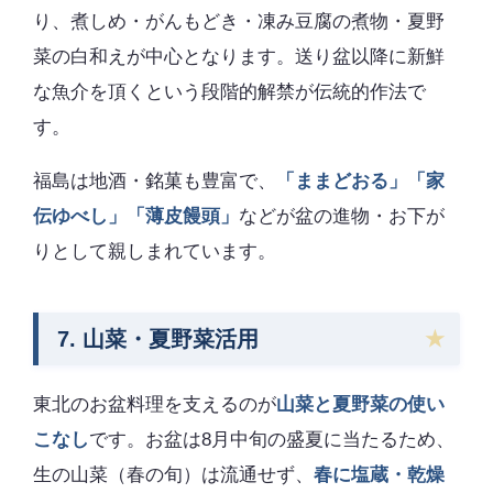
り、煮しめ・がんもどき・凍み豆腐の煮物・夏野
菜の白和えが中心となります。送り盆以降に新鮮
な魚介を頂くという段階的解禁が伝統的作法で
す。
福島は地酒・銘菓も豊富で、
「ままどおる」「家
伝ゆべし」「薄皮饅頭」
などが盆の進物・お下が
りとして親しまれています。
7. 山菜・夏野菜活用
東北のお盆料理を支えるのが
山菜と夏野菜の使い
こなし
です。お盆は8月中旬の盛夏に当たるため、
生の山菜（春の旬）は流通せず、
春に塩蔵・乾燥