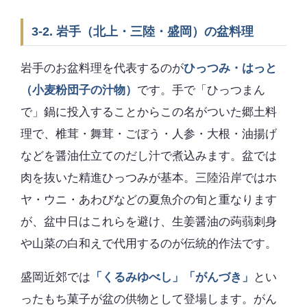
3-2. 岩手（北上・三陸・盛岡）の盆料理
岩手のお盆料理を代表するのが
ひっつみ・はっと
（小麦粉団子の汁物）
です。手で「ひっつまん
で」鍋に投入することからこの名がついた郷土料
理で、椎茸・舞茸・ごぼう・人参・大根・油揚げ
などを醤油仕立てのだし汁で煮込みます。盆では
肉を抜いた精進ひっつみが基本。三陸沿岸ではホ
ヤ・ウニ・あわびなどの夏魚介の旬と重なります
が、盆中日はこれらを避け、生姜醤油の蒟蒻刺身
や山菜の白和えで代用するのが伝統的作法です。
盛岡近郊では
「くるみゆべし」「がんづき」
とい
ったもち菓子が盆の供物として登場します。がん