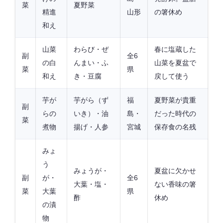
菜
夏野菜
精進
山形
の箸休め
和え
山菜
わらび・ぜ
春に塩蔵した
副
全6
の白
んまい・ふ
山菜を夏盆で
菜
県
和え
き・豆腐
戻して使う
芋が
芋がら（ず
福
夏野菜が貴重
副
らの
いき）・油
島・
だった時代の
菜
煮物
揚げ・人参
宮城
保存食の名残
みょ
う
みょうが・
夏盆に欠かせ
副
が・
全6
大葉・塩・
ない香味の箸
菜
大葉
県
酢
休め
の漬
物