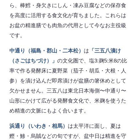
ら、棒鱈・身欠きにしん・凍み豆腐などの保存食
を高度に活用する食文化が育ちました。これらは
お盆の精進膳でも肉魚の代用として今なお主役級
です。
中通り（福島・郡山・二本松）
は
「三五八漬け
（さごはちづけ）」
の文化圏で、塩3:麹5:米8の比
率で作る発酵床に夏野菜（茄子・胡瓜・大根・人
参）を漬け込んだ即席漬けが盆膳の箸休めとして
欠かせません。三五八は東北日本海側〜中通り〜
山形にかけて広がる発酵食文化で、米麹を使うた
め精進の文脈にもよく合います。
浜通り（いわき・相馬）
は太平洋に面し、夏は
鰹・鯵・烏賊などの旬ですが、盆中日は精進を守