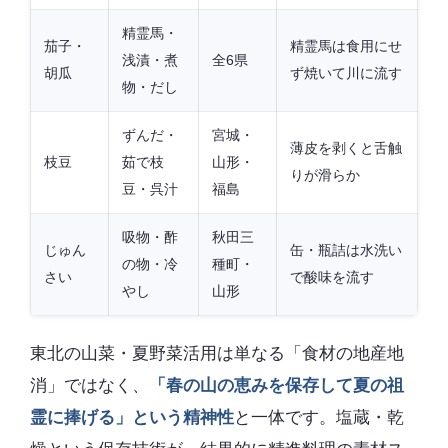
精霊馬・
茄子・
精霊馬は食用にせ
浅漬・煮
全6県
胡瓜
ず焼いて川に流す
物・だし
ずんだ・
宮城・
薄皮を剥くと舌触
枝豆
茹で枝
山形・
りが滑らか
豆・呉汁
福島
吸物・酢
秋田三
じゅん
缶・瓶詰は水洗い
の物・冷
種町・
さい
で酸味を流す
やし
山形
東北の山菜・夏野菜活用は単なる「食材の地産地
消」ではなく、
「春の山の恵みを保存して夏の祖
霊に捧げる」という精神性
と一体です。塩蔵・乾