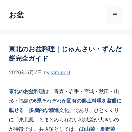
コ
ン
お盆
メ
テ
ン
ニ
ツ
へ
ス
東北のお盆料理｜じゅんさい・ずんだ
ュ
キ
餅完全ガイド
ッ
ー
プ
2026年5月7日
by
viralport
東北のお盆料理
は、青森・岩手・宮城・秋田・山
形・福島の
6県それぞれが固有の郷土料理を盆膳に
載せる「多層的な精進文化」
であり、ひとくくり
に「東北風」とまとめられない地域差が大きいの
が特徴です。共通項としては、
(1)山菜・夏野菜・