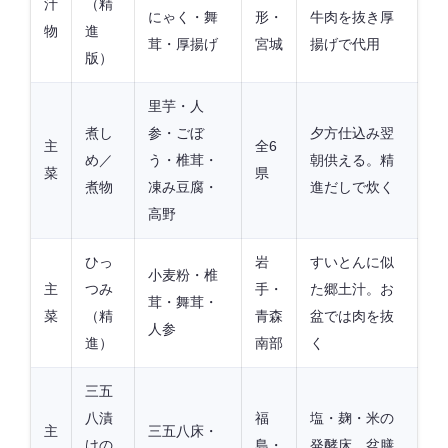
汁
（精
にゃく・舞
形・
牛肉を抜き厚
物
進
茸・厚揚げ
宮城
揚げで代用
版）
里芋・人
煮し
参・ごぼ
夕方仕込み翌
主
全6
め／
う・椎茸・
朝供える。精
菜
県
煮物
凍み豆腐・
進だしで炊く
高野
ひっ
岩
すいとんに似
小麦粉・椎
主
つみ
手・
た郷土汁。お
茸・舞茸・
菜
（精
青森
盆では肉を抜
人参
進）
南部
く
三五
八漬
福
塩・麹・米の
主
三五八床・
けの
島・
発酵床。盆膳