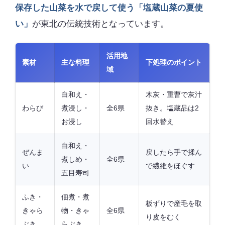
保存した山菜を水で戻して使う「塩蔵山菜の夏使
い」
が東北の伝統技術となっています。
活用地
素材
主な料理
下処理のポイント
域
白和え・
木灰・重曹で灰汁
わらび
煮浸し・
全6県
抜き。塩蔵品は2
お浸し
回水替え
白和え・
ぜんま
戻したら手で揉ん
煮しめ・
全6県
い
で繊維をほぐす
五目寿司
ふき・
佃煮・煮
板ずりで産毛を取
きゃら
物・きゃ
全6県
り皮をむく
ぶき
らぶき