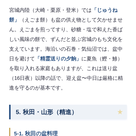
宮城内陸（大崎・栗原・登米）では
「じゅうね
餅」
（えごま餅）も盆の供え物として欠かせませ
ん。えごまを煎ってすり、砂糖・塩で和えた香ば
しい風味の餅で、ずんだと並ぶ宮城のもち文化を
支えています。海沿いの石巻・気仙沼では、盆中
日を避けて
「精霊送りの夕餉」
に夏魚（鰹・鯵）
を取り入れる家庭もありますが、これは送り盆
（16日夜）以降の話で、迎え盆〜中日は厳格に精
進を守るのが基本です。
5. 秋田・山形（精進）
5-1. 秋田の盆料理