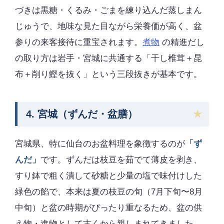
づきは黒糖・くるみ・ごまを練り込んだ蒸しまん
じゅうで、地味な見た目ながら栄養価が高く、盆
参りの来客接待に重宝されます。
煮物
の精進だし
の取り方は岩手・宮城に共通する「干し椎茸＋昆
布＋削り鰹を抜く」という三段抜きが基本です。
4. 宮城（ずんだ・盆膳）
宮城県、特に仙台のお盆料理を象徴するのが
「ず
んだ」
です。ずんだは枝豆を茹でて薄皮を剥き、
すり鉢で粗く潰して砂糖と少量の塩で味付けした
緑色の餡で、本来は夏の枝豆の旬（7月下旬〜8月
中旬）と盆の時期がぴったり重なるため、盆の供
え物・進物として古くから親しまれてきました。