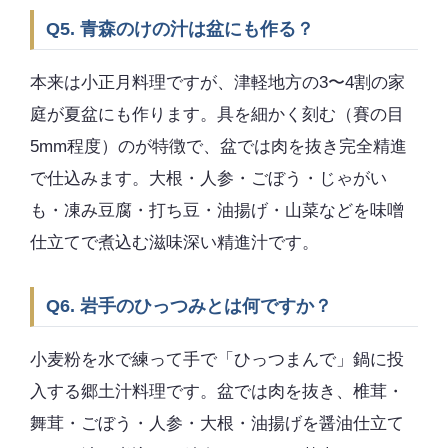
Q5. 青森のけの汁は盆にも作る？
本来は小正月料理ですが、津軽地方の3〜4割の家
庭が夏盆にも作ります。具を細かく刻む（賽の目
5mm程度）のが特徴で、盆では肉を抜き完全精進
で仕込みます。大根・人参・ごぼう・じゃがい
も・凍み豆腐・打ち豆・油揚げ・山菜などを味噌
仕立てで煮込む滋味深い精進汁です。
Q6. 岩手のひっつみとは何ですか？
小麦粉を水で練って手で「ひっつまんで」鍋に投
入する郷土汁料理です。盆では肉を抜き、椎茸・
舞茸・ごぼう・人参・大根・油揚げを醤油仕立て