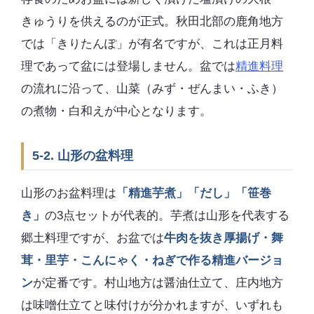
きゅうりを供えるのが正式。秋田北部の鹿角地方
では「きりたんぽ」が有名ですが、これは正月料
理であって盆には登場しません。盆では
精進料理
の流れに沿って、山菜（みず・ぜんまい・ふき）
の煮物・白和えが中心となります。
5-2. 山形の盆料理
山形のお盆料理は
「精進芋煮」「だし」「笹巻
き」
の3点セットが代表的。芋煮は山形を代表する
郷土料理ですが、お盆では
牛肉を抜き厚揚げ・舞
茸・里芋・こんにゃく・ねぎで作る精進バージョ
ン
が定番です。村山地方は醤油仕立て、庄内地方
は味噌仕立てと味付けが分かれますが、いずれも