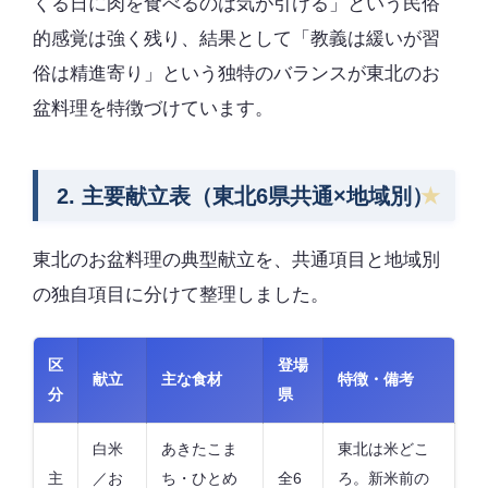
くる日に肉を食べるのは気が引ける」という民俗
的感覚は強く残り、結果として「教義は緩いが習
俗は精進寄り」という独特のバランスが東北のお
盆料理を特徴づけています。
2. 主要献立表（東北6県共通×地域別）
東北のお盆料理の典型献立を、共通項目と地域別
の独自項目に分けて整理しました。
区
登場
献立
主な食材
特徴・備考
分
県
白米
あきたこま
東北は米どこ
主
／お
ち・ひとめ
全6
ろ。新米前の