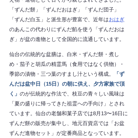
「ずんだ餅」「ずんだおはぎ」「ずんだ団子」
「ずんだ白玉」と派生形が豊富で、近年は
おはぎ
のあんこの代わりにずんだ餡を使う「ずんだおは
ぎ」が盆の進物として全国的に流通しています。
仙台の伝統的な盆膳は、白米・ずんだ餅・煮し
め・茄子と胡瓜の精霊馬（食用ではなく供物）・
季節の漬物・三つ葉のすまし汁という構成。
「ず
んだは盆中日（15日）の朝に供え、夕方家族で頂
く」
のが伝統的な作法で、枝豆の青々しい風味は
「夏の盛りに帰ってきた祖霊への手向け」とされ
ています。仙台の老舗和菓子店では8月13〜16日に
ずんだ餅の販売が集中し、地元百貨店では「お盆
ずんだ進物セット」が定番商品となっています。