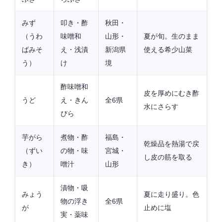
みず
叩き・酢
秋田・
（うわ
味噌和
山形・
夏が旬。生のまま
ばみそ
え・浅漬
新潟県
使える希少山菜
う）
け
境
酢味噌和
皮を厚めにむき酢
うど
え・きん
全6県
水にさらす
ぴら
芋がら
煮物・酢
福島・
乾燥品を熱湯で戻
（ずい
の物・味
宮城・
し皮の筋を取る
き）
噌汁
山形
漬物・吸
みょう
夏に走り盛り。色
物の浮き
全6県
が
止めに塩
実・薬味