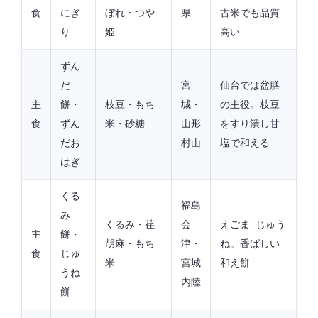
食
にぎ
ぼれ・つや
県
古米でも品質
り
姫
高い
ずん
だ
宮
仙台では盆膳
主
餅・
枝豆・もち
城・
の主役。枝豆
食
ずん
米・砂糖
山形
をすり潰し甘
だお
村山
塩で和える
はぎ
くる
福島
み
くるみ・荏
会
えごま=じゅう
主
餅・
胡麻・もち
津・
ね。香ばしい
食
じゅ
米
宮城
和え餅
うね
内陸
餅