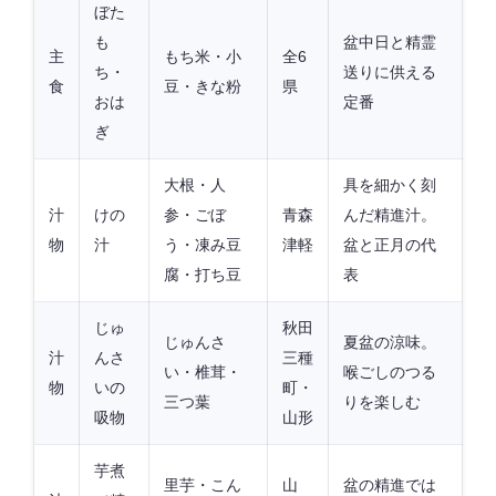
ぼた
も
盆中日と精霊
主
もち米・小
全6
ち・
送りに供える
食
豆・きな粉
県
おは
定番
ぎ
大根・人
具を細かく刻
汁
けの
参・ごぼ
青森
んだ精進汁。
物
汁
う・凍み豆
津軽
盆と正月の代
腐・打ち豆
表
じゅ
秋田
じゅんさ
夏盆の涼味。
汁
んさ
三種
い・椎茸・
喉ごしのつる
物
いの
町・
三つ葉
りを楽しむ
吸物
山形
芋煮
里芋・こん
山
盆の精進では