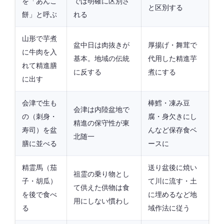
を「あんこ
では明確に区別さ
と区別する
餅」と呼ぶ
れる
山形で芋煮
盆中日は肉抜きが
厚揚げ・舞茸で
に牛肉を入
基本。地域の伝統
代用した精進芋
れて精進膳
に反する
煮にする
に出す
会津で生も
棒鱈・凍み豆
会津は内陸盆地で
の（刺身・
腐・身欠きにし
精進の保守性が東
寿司）を盆
んなど保存食ベ
北随一
膳に並べる
ースに
精霊馬（茄
送り盆後に焼い
祖霊の乗り物とし
子・胡瓜）
て川に流す・土
て供えた供物は食
を後で食べ
に埋めるなど地
用にしない慣わし
る
域作法に従う