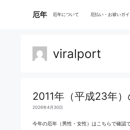
コ
ン
厄年
厄年について
厄払い・お祓いガイ
テ
ン
ツ
へ
ス
viralport
キ
ッ
プ
2011年（平成23年
2026年4月30日
今年の厄年（男性・女性）はこちらで確認