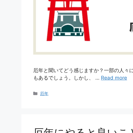
厄年と聞いてどう感じますか？一部の人々
もあるでしょう。しかし、 …
Read more
カ
厄年
テ
ゴ
リ
ー
厄年にやると良いこ