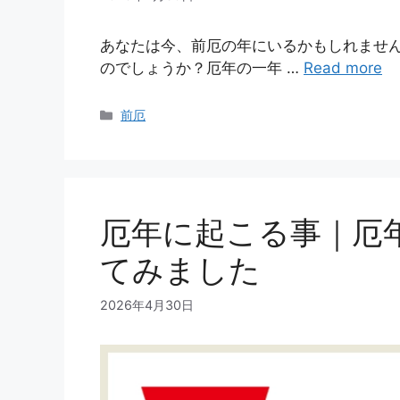
あなたは今、前厄の年にいるかもしれませ
のでしょうか？厄年の一年 …
Read more
カ
前厄
テ
ゴ
リ
ー
厄年に起こる事｜厄
てみました
2026年4月30日