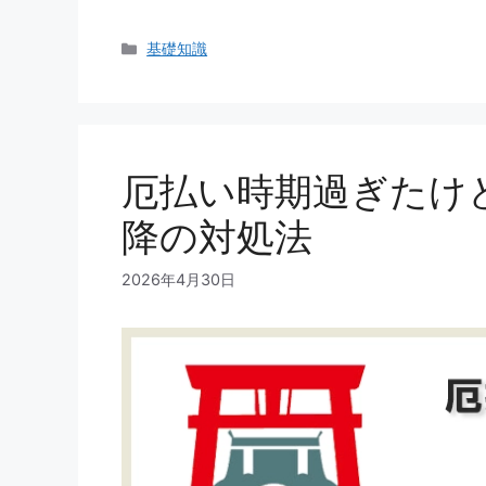
カ
基礎知識
テ
ゴ
リ
ー
厄払い時期過ぎたけ
降の対処法
2026年4月30日