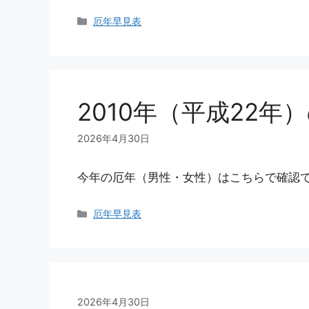
カ
厄年早見表
テ
ゴ
リ
ー
2010年（平成22年
2026年4月30日
今年の厄年（男性・女性）はこちらで確認
カ
厄年早見表
テ
ゴ
リ
ー
2026年4月30日