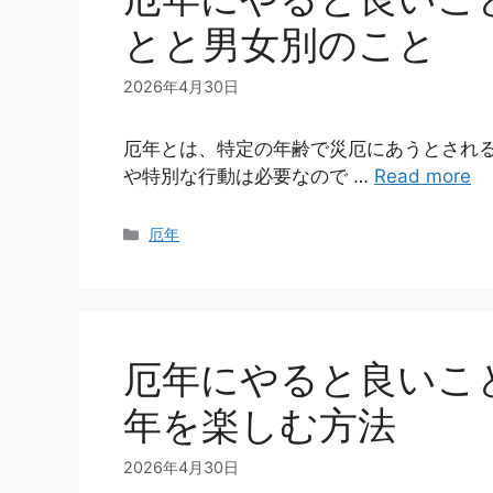
とと男女別のこと
2026年4月30日
厄年とは、特定の年齢で災厄にあうとされ
や特別な行動は必要なので …
Read more
カ
厄年
テ
ゴ
リ
ー
厄年にやると良いこ
年を楽しむ方法
2026年4月30日