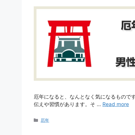
厄年になると、なんとなく気になるもので
伝えや習慣があります。そ …
Read more
カ
厄年
テ
ゴ