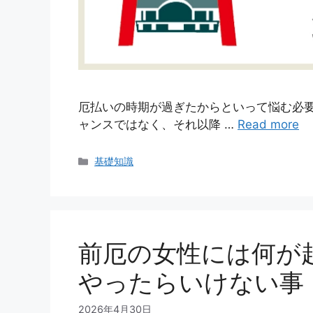
厄払いの時期が過ぎたからといって悩む必
ャンスではなく、それ以降 …
Read more
カ
基礎知識
テ
ゴ
リ
ー
前厄の女性には何が
やったらいけない事
2026年4月30日