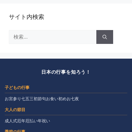
サイト内検索
検
索:
日本の行事を知ろう！
子どもの行事
お宮参り
七五三
初節句
お食い初め
お七夜
大人の節目
成人式
厄年
厄払い
年祝い
季節の行事