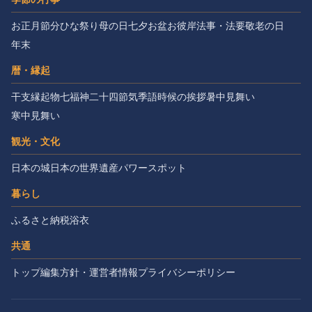
お正月
節分
ひな祭り
母の日
七夕
お盆
お彼岸
法事・法要
敬老の日
年末
暦・縁起
干支
縁起物
七福神
二十四節気
季語
時候の挨拶
暑中見舞い
寒中見舞い
観光・文化
日本の城
日本の世界遺産
パワースポット
暮らし
ふるさと納税
浴衣
共通
トップ
編集方針・運営者情報
プライバシーポリシー