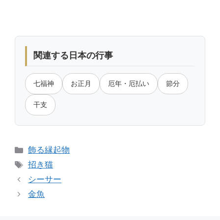
関連する日本の行事
七福神
お正月
厄年・厄払い
節分
干支
カ
飾る縁起物
テ
タ
招き猫
ゴ
グ
シーサー
リ
金魚
ー