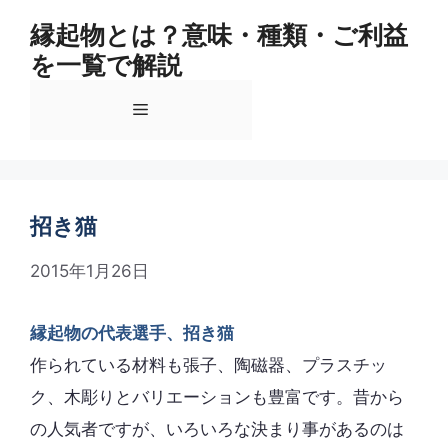
コ
縁起物とは？意味・種類・ご利益
ン
を一覧で解説
テ
ン
メ
ツ
へ
ス
ニ
キ
ッ
招き猫
ュ
プ
2015年1月26日
ー
縁起物の代表選手、招き猫
作られている材料も張子、陶磁器、プラスチッ
ク、木彫りとバリエーションも豊富です。昔から
の人気者ですが、いろいろな決まり事があるのは