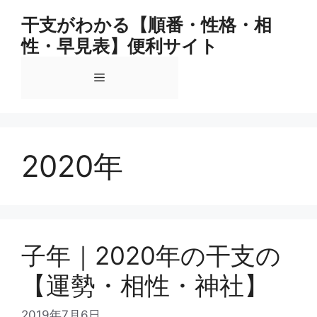
コ
干支がわかる【順番・性格・相
ン
性・早見表】便利サイト
テ
ン
メ
ツ
へ
ス
ニ
キ
ッ
2020年
ュ
プ
ー
子年｜2020年の干支の
【運勢・相性・神社】
2019年7月6日