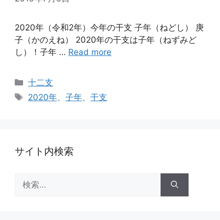
2020年（令和2年）今年の干支 子年（ねどし） 庚
子（かのえね） 2020年の干支は子年（ねずみど
し）！子年 …
Read more
カ
十二支
テ
タ
2020年
、
子年
、
干支
ゴ
グ
リ
ー
サイト内検索
検
索: