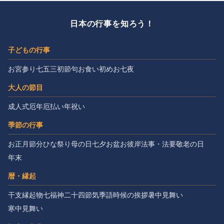
日本の行事を知ろう！
子どもの行事
お宮参り
七五三
初節句
お食い初め
お七夜
大人の節目
成人式
厄年
厄払い
年祝い
季節の行事
お正月
節分
ひな祭り
母の日
七夕
お盆
お彼岸
法事・法要
敬老の日
年末
暦・縁起
干支
縁起物
七福神
二十四節気
季語
時候の挨拶
暑中見舞い
寒中見舞い