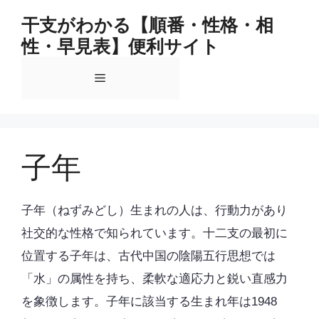
コ
干支がわかる【順番・性格・相
ン
性・早見表】便利サイト
テ
ン
メ
ツ
へ
ス
ニ
キ
ッ
子年
ュ
プ
ー
子年（ねずみどし）生まれの人は、行動力があり
社交的な性格で知られています。十二支の最初に
位置する子年は、古代中国の陰陽五行思想では
「水」の属性を持ち、柔軟な適応力と鋭い直感力
を象徴します。子年に該当する生まれ年は1948