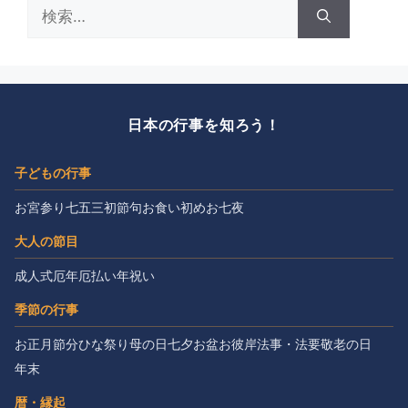
検
索:
日本の行事を知ろう！
子どもの行事
お宮参り
七五三
初節句
お食い初め
お七夜
大人の節目
成人式
厄年
厄払い
年祝い
季節の行事
お正月
節分
ひな祭り
母の日
七夕
お盆
お彼岸
法事・法要
敬老の日
年末
暦・縁起