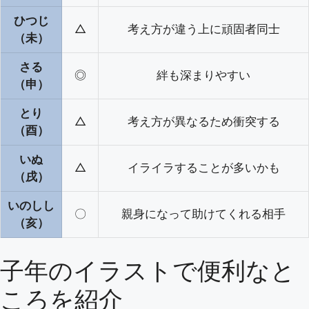
ひつじ
△
考え方が違う上に頑固者同士
（未）
さる
◎
絆も深まりやすい
（申）
とり
△
考え方が異なるため衝突する
（酉）
いぬ
△
イライラすることが多いかも
（戌）
いのしし
〇
親身になって助けてくれる相手
（亥）
子年のイラストで便利なと
ころを紹介