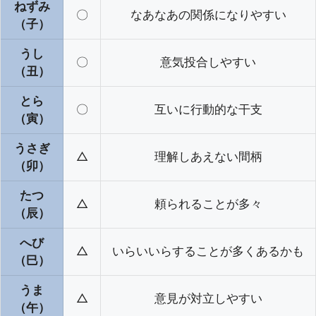
ねずみ
〇
なあなあの関係になりやすい
（子）
うし
〇
意気投合しやすい
（丑）
とら
〇
互いに行動的な干支
（寅）
うさぎ
△
理解しあえない間柄
（卯）
たつ
△
頼られることが多々
（辰）
へび
△
いらいいらすることが多くあるかも
（巳）
うま
△
意見が対立しやすい
（午）