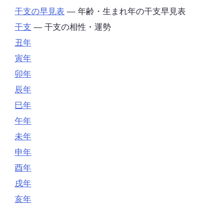
干支の早見表
— 年齢・生まれ年の干支早見表
干支
— 干支の相性・運勢
丑年
寅年
卯年
辰年
巳年
午年
未年
申年
酉年
戌年
亥年