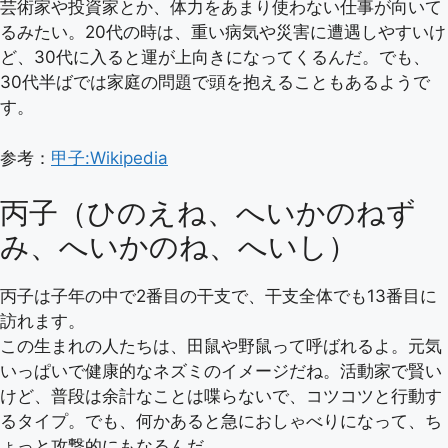
芸術家や投資家とか、体力をあまり使わない仕事が向いて
るみたい。20代の時は、重い病気や災害に遭遇しやすいけ
ど、30代に入ると運が上向きになってくるんだ。でも、
30代半ばでは家庭の問題で頭を抱えることもあるようで
す。
参考：
甲子:Wikipedia
丙子（ひのえね、へいかのねず
み、へいかのね、へいし）
丙子は子年の中で2番目の干支で、干支全体でも13番目に
訪れます。
この生まれの人たちは、田鼠や野鼠って呼ばれるよ。元気
いっぱいで健康的なネズミのイメージだね。活動家で賢い
けど、普段は余計なことは喋らないで、コツコツと行動す
るタイプ。でも、何かあると急におしゃべりになって、ち
ょっと攻撃的にもなるんだ。