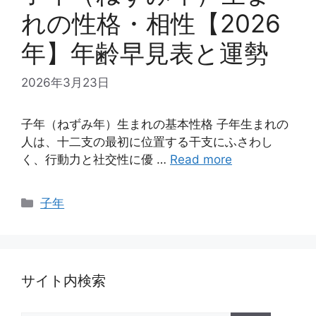
れの性格・相性【2026
年】年齢早見表と運勢
2026年3月23日
子年（ねずみ年）生まれの基本性格 子年生まれの
人は、十二支の最初に位置する干支にふさわし
く、行動力と社交性に優 …
Read more
カ
子年
テ
ゴ
リ
ー
サイト内検索