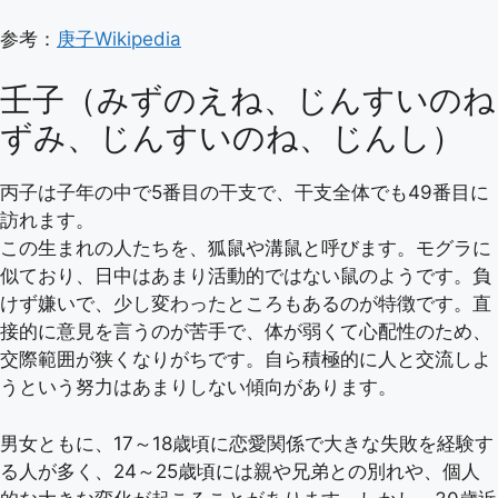
参考：
庚子Wikipedia
壬子（みずのえね、じんすいのね
ずみ、じんすいのね、じんし）
丙子は子年の中で5番目の干支で、干支全体でも49番目に
訪れます。
この生まれの人たちを、狐鼠や溝鼠と呼びます。モグラに
似ており、日中はあまり活動的ではない鼠のようです。負
けず嫌いで、少し変わったところもあるのが特徴です。直
接的に意見を言うのが苦手で、体が弱くて心配性のため、
交際範囲が狭くなりがちです。自ら積極的に人と交流しよ
うという努力はあまりしない傾向があります。
男女ともに、17～18歳頃に恋愛関係で大きな失敗を経験す
る人が多く、24～25歳頃には親や兄弟との別れや、個人