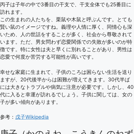
丙子は子年の中で3番目の干支で、干支全体でも25番目に
訪れます。
この生まれの人たちを、栗鼠や木鼠と呼ぶんです。とても
賢い鼠のイメージですね。義理や人情に厚く、同情心も深
いため、人の世話をすることが多く、社会から尊敬されて
います。ただ、男女問わず恋愛関係での失敗が多いのが特
徴です。特に女性は夫と早くに別れることがあり、男性は
恋愛で何度か苦労する可能性が高いです。
幸せな家庭に生まれて、子供のころは困らない生活を送り
ますが、20代後半からは困難が増えてきます。30代半ば
には大きなトラブルや病気に注意が必要です。しかし、40
代に入ると幸運が訪れるでしょう。子供に関しては、女の
子が多い傾向があります。
参考：
戊子Wikipedia
庚子（かのえね、こうきんのねず