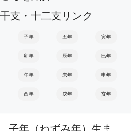
干支・十二支リンク
子年
丑年
寅年
卯年
辰年
巳年
午年
未年
申年
酉年
戌年
亥年
子年（ねずみ年）生ま