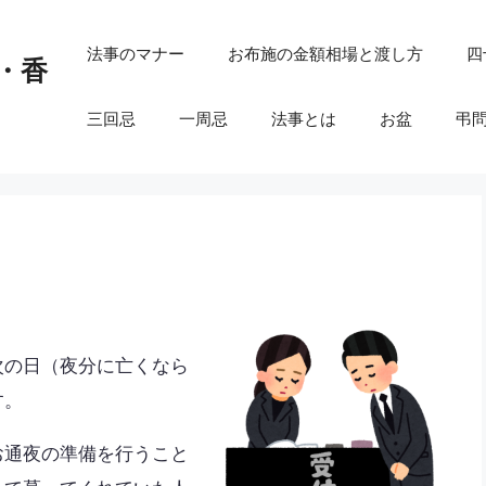
法事のマナー
お布施の金額相場と渡し方
四
・香
三回忌
一周忌
法事とは
お盆
弔
次の日（夜分に亡くなら
す。
お通夜の準備を行うこと