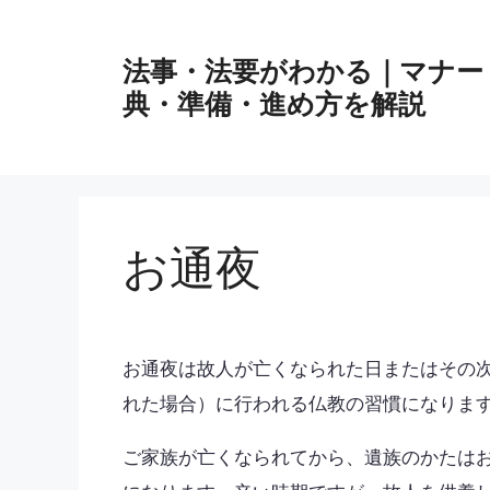
コ
ン
法事・法要がわかる｜マナー
テ
ン
典・準備・進め方を解説
ツ
へ
ス
キ
ッ
お通夜
プ
お通夜は故人が亡くなられた日またはその
れた場合）に行われる仏教の習慣になりま
ご家族が亡くなられてから、遺族のかたは