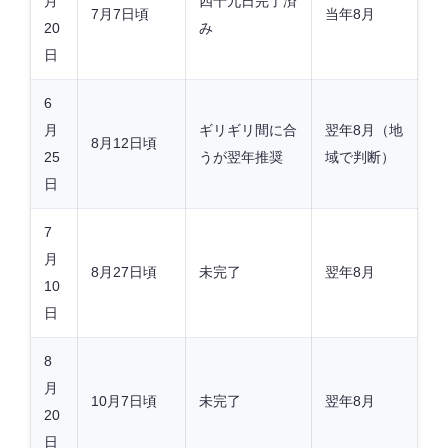
月
四十九日完了済
7月7日頃
当年8月
20
み
日
6
月
ギリギリ間に合
翌年8月（地
8月12日頃
25
うが翌年推奨
域で判断）
日
7
月
8月27日頃
未完了
翌年8月
10
日
8
月
10月7日頃
未完了
翌年8月
20
日