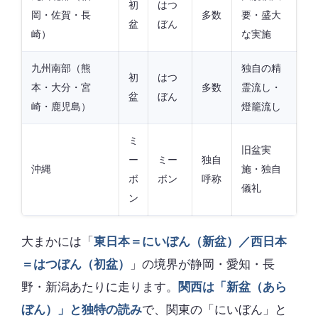
初
はつ
岡・佐賀・長
多数
要・盛大
盆
ぼん
崎）
な実施
九州南部（熊
独自の精
初
はつ
本・大分・宮
多数
霊流し・
盆
ぼん
崎・鹿児島）
燈籠流し
ミ
旧盆実
ー
ミー
独自
沖縄
施・独自
ボ
ボン
呼称
儀礼
ン
大まかには「
東日本＝にいぼん（新盆）／西日本
＝はつぼん（初盆）
」の境界が静岡・愛知・長
野・新潟あたりに走ります。
関西は「新盆（あら
ぼん）」と独特の読み
で、関東の「にいぼん」と