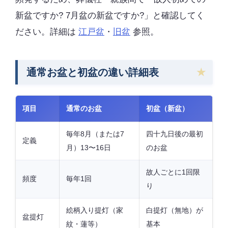
新盆ですか? 7月盆の新盆ですか?」と確認してく
ださい。詳細は
江戸盆
・
旧盆
参照。
通常お盆と初盆の違い詳細表
項目
通常のお盆
初盆（新盆）
毎年8月（または7
四十九日後の最初
定義
月）13〜16日
のお盆
故人ごとに1回限
頻度
毎年1回
り
絵柄入り提灯（家
白提灯（無地）が
盆提灯
紋・蓮等）
基本