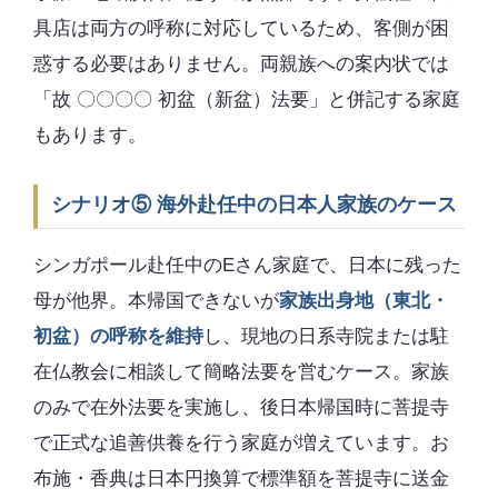
具店は両方の呼称に対応しているため、客側が困
惑する必要はありません。両親族への案内状では
「故 〇〇〇〇 初盆（新盆）法要」と併記する家庭
もあります。
シナリオ⑤ 海外赴任中の日本人家族のケース
シンガポール赴任中のEさん家庭で、日本に残った
母が他界。本帰国できないが
家族出身地（東北・
初盆）の呼称を維持
し、現地の日系寺院または駐
在仏教会に相談して簡略法要を営むケース。家族
のみで在外法要を実施し、後日本帰国時に菩提寺
で正式な追善供養を行う家庭が増えています。お
布施・香典は日本円換算で標準額を菩提寺に送金