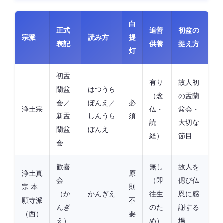
白
正式
追善
初盆の
宗派
読み方
提
表記
供養
捉え方
灯
初盂
有り
故人初
蘭盆
はつうら
（念
の盂蘭
会／
ぼんえ／
必
浄土宗
仏・
盆会・
新盂
しんうら
須
読
大切な
蘭盆
ぼんえ
経）
節目
会
歓喜
無し
故人を
浄土真
原
会
（即
偲び仏
宗 本
則
（か
かんぎえ
往生
恩に感
願寺派
不
んぎ
のた
謝する
（西）
要
え）
め）
場