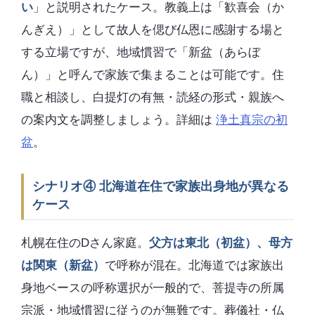
い
」と説明されたケース。教義上は「歓喜会（か
んぎえ）」として故人を偲び仏恩に感謝する場と
する立場ですが、地域慣習で「新盆（あらぼ
ん）」と呼んで家族で集まることは可能です。住
職と相談し、白提灯の有無・読経の形式・親族へ
の案内文を調整しましょう。詳細は
浄土真宗の初
盆
。
シナリオ④ 北海道在住で家族出身地が異なる
ケース
札幌在住のDさん家庭。
父方は東北（初盆）、母方
は関東（新盆）
で呼称が混在。北海道では家族出
身地ベースの呼称選択が一般的で、菩提寺の所属
宗派・地域慣習に従うのが無難です。葬儀社・仏