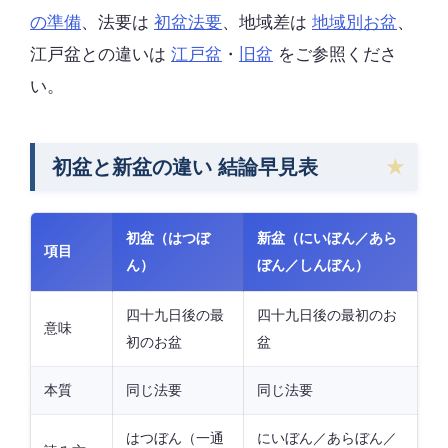
の準備
、法要は
初盆法要
、地域差は
地域別お盆
、
江戸盆との違いは
江戸盆
・
旧盆
をご参照くださ
い。
初盆と新盆の違い 結論早見表
初盆（はつぼ
新盆（にいぼん／あら
項目
ん）
ぼん／しんぼん）
四十九日後の最
四十九日後の最初のお
意味
初のお盆
盆
本質
同じ法要
同じ法要
はつぼん（一通
にいぼん／あらぼん／