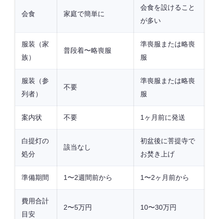
会食を設けること
会食
家庭で簡単に
が多い
服装（家
準喪服または略喪
普段着〜略喪服
族）
服
服装（参
準喪服または略喪
不要
列者）
服
案内状
不要
1ヶ月前に発送
白提灯の
初盆後に菩提寺で
該当なし
処分
お焚き上げ
準備期間
1〜2週間前から
1〜2ヶ月前から
費用合計
2〜5万円
10〜30万円
目安