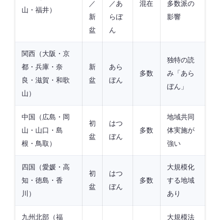
／
／あ
混在
多数派の
山・福井）
新
らぼ
影響
盆
ん
関西（大阪・京
独特の読
都・兵庫・奈
新
あら
多数
み「あら
良・滋賀・和歌
盆
ぼん
ぼん」
山）
中国（広島・岡
地域共同
初
はつ
山・山口・島
多数
体実施が
盆
ぼん
根・鳥取）
強い
四国（愛媛・高
大規模化
初
はつ
知・徳島・香
多数
する地域
盆
ぼん
川）
あり
九州北部（福
大規模法