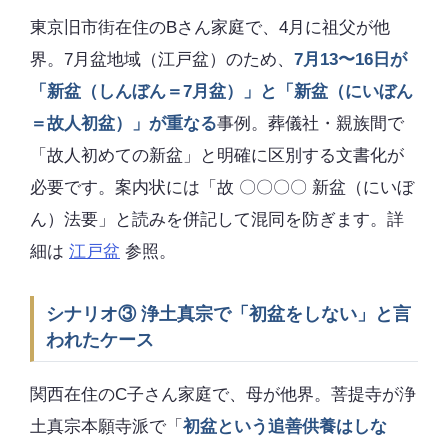
東京旧市街在住のBさん家庭で、4月に祖父が他
界。7月盆地域（江戸盆）のため、
7月13〜16日が
「新盆（しんぼん＝7月盆）」と「新盆（にいぼん
＝故人初盆）」が重なる
事例。葬儀社・親族間で
「故人初めての新盆」と明確に区別する文書化が
必要です。案内状には「故 〇〇〇〇 新盆（にいぼ
ん）法要」と読みを併記して混同を防ぎます。詳
細は
江戸盆
参照。
シナリオ③ 浄土真宗で「初盆をしない」と言
われたケース
関西在住のC子さん家庭で、母が他界。菩提寺が浄
土真宗本願寺派で「
初盆という追善供養はしな