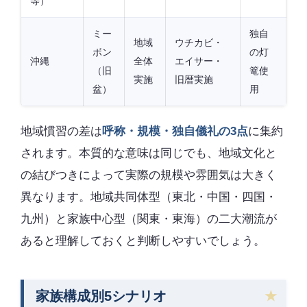
等）
ミー
独自
地域
ウチカビ・
ボン
の灯
沖縄
全体
エイサー・
（旧
篭使
実施
旧暦実施
盆）
用
地域慣習の差は
呼称・規模・独自儀礼の3点
に集約
されます。本質的な意味は同じでも、地域文化と
の結びつきによって実際の規模や雰囲気は大きく
異なります。地域共同体型（東北・中国・四国・
九州）と家族中心型（関東・東海）の二大潮流が
あると理解しておくと判断しやすいでしょう。
家族構成別5シナリオ