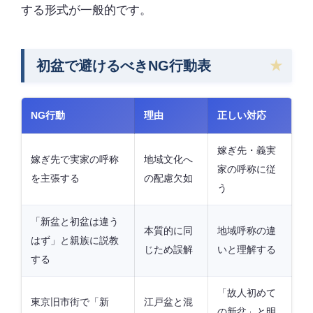
する形式が一般的です。
初盆で避けるべきNG行動表
NG行動
理由
正しい対応
嫁ぎ先・義実
嫁ぎ先で実家の呼称
地域文化へ
家の呼称に従
を主張する
の配慮欠如
う
「新盆と初盆は違う
本質的に同
地域呼称の違
はず」と親族に説教
じため誤解
いと理解する
する
「故人初めて
東京旧市街で「新
江戸盆と混
の新盆」と明