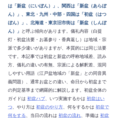
は「新盆（にいぼん）」、関西は「新盆（あらぼ
ん）」、東北・九州・中部・四国は「初盆（はつ
ぼん）」、北海道・東京旧市街は「新盆（しんぼ
ん）」
と呼ぶ傾向があります。儀礼内容（白提
灯・初盆法要・お墓参り・香典返し）は地域・宗
派で多少違いがありますが、本質的には同じ法要
です。本記事では初盆と新盆の呼称地域差、読み
方、儀礼の違いの有無、宗派による解釈差、混同
しやすい用語（江戸盆地域の「新盆」との同音異
義問題）、通常お盆との違い、命日から初盆まで
の判定基準まで網羅的に解説します。初盆全体の
ガイドは
初盆ハブ
、いつ実施するかは
初盆はい
つ
、やり方は
初盆のやり方
、何をするかは
初盆で
何をする
、当日の流れは
初盆の流れ
、準備は
初盆