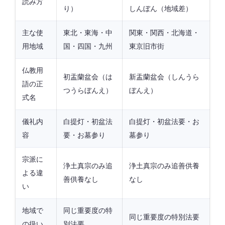
読み方
り）
しんぼん（地域差）
主な使
東北・東海・中
関東・関西・北海道・
用地域
国・四国・九州
東京旧市街
仏教用
初盂蘭盆会（は
新盂蘭盆会（しんうら
語の正
つうらぼんえ）
ぼんえ）
式名
儀礼内
白提灯・初盆法
白提灯・初盆法要・お
容
要・お墓参り
墓参り
宗派に
浄土真宗のみ追
浄土真宗のみ追善供養
よる違
善供養なし
なし
い
地域で
同じ重要度の特
同じ重要度の特別法要
の扱い
別法要