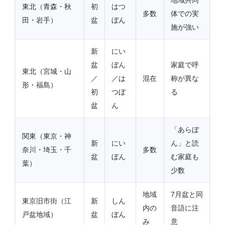
東北（青森・秋
初
はつ
多数
体での実
田・岩手）
盆
ぼん
施が強い
新
にい
盆
ぼん
家庭で呼
東北（宮城・山
／
／は
混在
称が異な
形・福島）
初
つぼ
る
盆
ん
「あらぼ
関東（東京・神
新
にい
ん」と読
奈川・埼玉・千
多数
盆
ぼん
む家庭も
葉）
少数
地域
7月盆と同
東京旧市街（江
新
しん
内の
音語に注
戸盆地域）
盆
ぼん
み
意