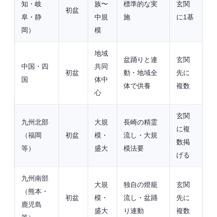
知・岐
族〜
標準的な実
玄関
初盆
阜・静
中規
施
に1基
岡）
模
地域
盆踊りと連
玄関
中国・四
共同
初盆
動・地域全
先に
国
体中
体で供養
複数
心
玄関
九州北部
大規
長崎の精霊
に複
（福岡
初盆
模・
流し・大規
数掲
等）
盛大
模法要
げる
九州南部
大規
独自の燈籠
玄関
（熊本・
初盆
模・
流し・盆踊
先に
鹿児島
盛大
り連動
複数