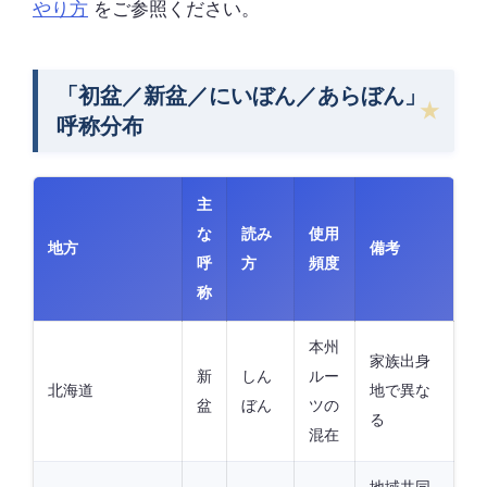
やり方
をご参照ください。
「初盆／新盆／にいぼん／あらぼん」
呼称分布
主
な
読み
使用
地方
備考
呼
方
頻度
称
本州
家族出身
新
しん
ルー
北海道
地で異な
盆
ぼん
ツの
る
混在
地域共同