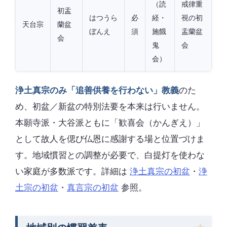
（読
戒律重
初盂
はつうら
必
経・
視の初
天台宗
蘭盆
ぼんえ
須
施餓
盂蘭盆
会
鬼
会
会）
浄土真宗のみ「追善供養を行わない」教義
のた
め、初盆／新盆の特別法要を本来は行いません。
本願寺派・大谷派ともに「歓喜会（かんぎえ）」
として故人を偲び仏恩に感謝する場と位置づけま
す。地域慣習との調整が必要で、白提灯を使わな
い家庭が多数派です。詳細は
浄土真宗の初盆
・
浄
土宗の初盆
・
真言宗の初盆
参照。