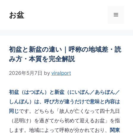
コ
ン
お盆
メ
テ
ン
ニ
ツ
へ
ス
初盆と新盆の違い｜呼称の地域差・読
ュ
キ
み方・本質を完全解説
ッ
ー
プ
2026年5月7日
by
viralport
初盆（はつぼん）と新盆（にいぼん／あらぼん／
しんぼん）は、呼び方が違うだけで意味と内容は
同じ
です。どちらも「故人が亡くなって四十九日
（忌明け）を過ぎてから初めて迎えるお盆」を指
します。地域によって呼称が分かれており、
関東