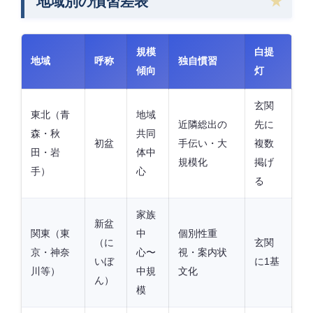
地域別の慣習差表
規模
白提
地域
呼称
独自慣習
傾向
灯
玄関
東北（青
地域
近隣総出の
先に
森・秋
共同
初盆
手伝い・大
複数
田・岩
体中
規模化
掲げ
手）
心
る
家族
新盆
関東（東
中
個別性重
（に
玄関
京・神奈
心〜
視・案内状
いぼ
に1基
川等）
中規
文化
ん）
模