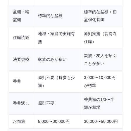
盆棚・精
標準的な盆棚＋初
標準的な盆棚
霊棚
盆強化装飾
地域・家庭で実施有
原則実施（菩提寺
住職読経
無
住職）
親族・友人を招く
法要規模
家族のみが多い
ことが多い
原則不要（持参も少
3,000〜10,000円
香典
額）
が標準
香典額の1/3〜半
香典返し
原則不要
額が相場
お布施
5,000〜30,000円
30,000〜50,000円