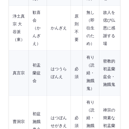
歓喜
無し
故人を
浄土真
原
会
（即
偲び仏
宗 大
則
（か
かんぎえ
往生
恩に感
谷派
不
んぎ
のた
謝する
（東）
要
え）
め）
場
有り
密教的
初盂
（読
はつうら
必
初盂蘭
真言宗
蘭盆
経・
ぼんえ
須
盆会・
会
施餓
施餓鬼
鬼）
有り
（読
禅宗の
初盆
はつぼん
必
経・
簡素な
曹洞宗
施餓
せがきえ
須
施餓
初盂蘭