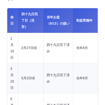
四十九日完
命
当年お盆
了日（目
初盆実施年
日
（8/13）の扱い
安）
1
月
四十九日完了済
2月27日頃
当年8月
10
み
日
3
月
四十九日完了済
5月2日頃
当年8月
15
み
日
5