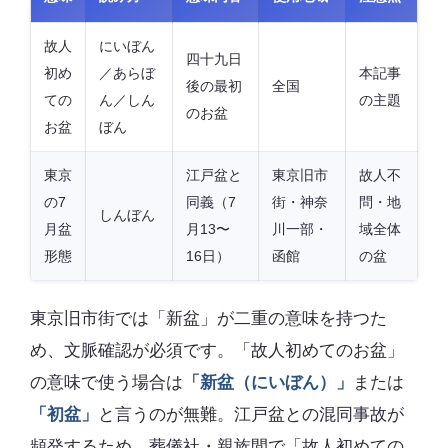
故人
にいぼん
四十九日
初め
／あらぼ
本記事
後の最初
全国
ての
ん／しん
の主題
のお盆
お盆
ぼん
東京
江戸盆と
東京旧市
故人不
の7
同義（7
街・神奈
問・地
しんぼん
月盆
月13〜
川一部・
域全体
形態
16日）
函館
の盆
東京旧市街では「新盆」が二重の意味を持つた
め、文脈確認が必須です。「故人初めてのお盆」
の意味で使う場合は
「新盆（にいぼん）」
または
「初盆」
と言うのが無難。江戸盆との混同事故が
頻発するため、葬儀社・親族間で「故人初めての