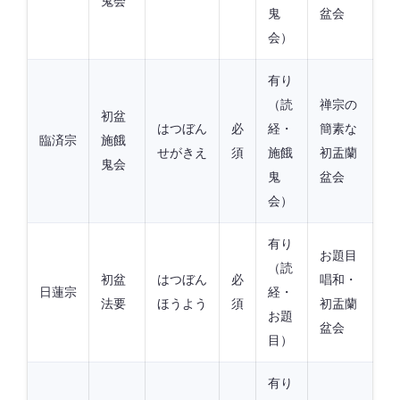
鬼会
鬼
盆会
会）
有り
（読
禅宗の
初盆
はつぼん
必
経・
簡素な
臨済宗
施餓
せがきえ
須
施餓
初盂蘭
鬼会
鬼
盆会
会）
有り
お題目
（読
初盆
はつぼん
必
唱和・
日蓮宗
経・
法要
ほうよう
須
初盂蘭
お題
盆会
目）
有り