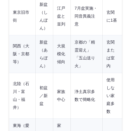
新盆
江戸
7月盆実施・
東京旧市
（し
玄関
盆と
同音異義注
街
んぼ
に1基
並列
意
ん）
新盆
京都の「精
玄関
関西（大
大規
（あ
霊迎え」
また
阪・京都
模化
らぼ
「五山送り
は室
等）
傾向
ん）
火」
内
使用
北陸（石
初盆
しな
川・富
家族
浄土真宗多
／新
い家
山・福
中心
数で簡略化
盆
庭多
井）
数
東海（愛
家