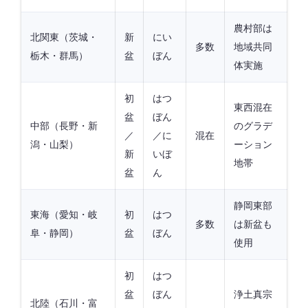
農村部は
北関東（茨城・
新
にい
多数
地域共同
栃木・群馬）
盆
ぼん
体実施
初
はつ
東西混在
盆
ぼん
中部（長野・新
のグラデ
／
／に
混在
潟・山梨）
ーション
新
いぼ
地帯
盆
ん
静岡東部
東海（愛知・岐
初
はつ
多数
は新盆も
阜・静岡）
盆
ぼん
使用
初
はつ
盆
ぼん
浄土真宗
北陸（石川・富