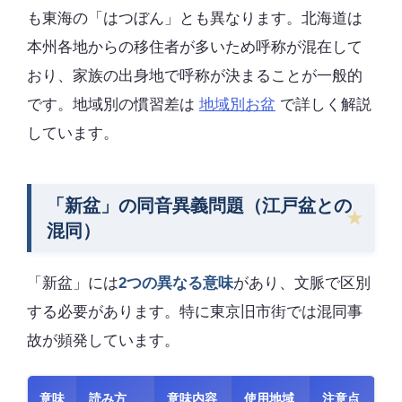
も東海の「はつぼん」とも異なります。北海道は
本州各地からの移住者が多いため呼称が混在して
おり、家族の出身地で呼称が決まることが一般的
です。地域別の慣習差は
地域別お盆
で詳しく解説
しています。
「新盆」の同音異義問題（江戸盆との
混同）
「新盆」には
2つの異なる意味
があり、文脈で区別
する必要があります。特に東京旧市街では混同事
故が頻発しています。
意味
読み方
意味内容
使用地域
注意点