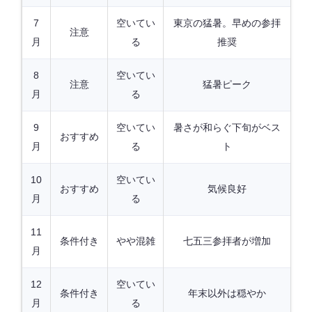
7
空いてい
東京の猛暑。早めの参拝
注意
月
る
推奨
8
空いてい
注意
猛暑ピーク
月
る
9
空いてい
暑さが和らぐ下旬がベス
おすすめ
月
る
ト
10
空いてい
おすすめ
気候良好
月
る
11
条件付き
やや混雑
七五三参拝者が増加
月
12
空いてい
条件付き
年末以外は穏やか
月
る