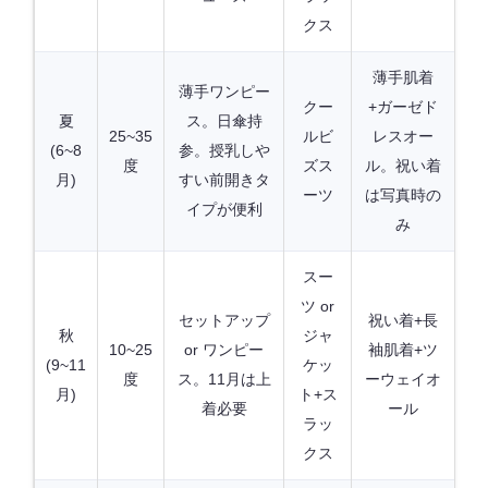
クス
薄手肌着
薄手ワンピー
クー
+ガーゼド
夏
ス。日傘持
25~35
ルビ
レスオー
(6~8
参。授乳しや
度
ズス
ル。祝い着
月)
すい前開きタ
ーツ
は写真時の
イプが便利
み
スー
ツ or
セットアップ
祝い着+長
秋
ジャ
10~25
or ワンピー
袖肌着+ツ
(9~11
ケッ
度
ス。11月は上
ーウェイオ
月)
ト+ス
着必要
ール
ラッ
クス