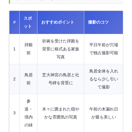
スポ
#
おすすめポイント
撮影のコツ
ット
祈祷を受けた拝殿を
拝殿
平日午前が穴場
1
背景に格式ある家族
前
で独占撮影可能
写真
鳥居全体を入れ
鳥居
芝大神宮の鳥居と社
2
るなら少し引い
前
号碑を背景に
て撮影
参
道・
木々に囲まれた穏や
午前の木漏れ日
3
境内
かな雰囲気の写真
が最も美しい
の緑