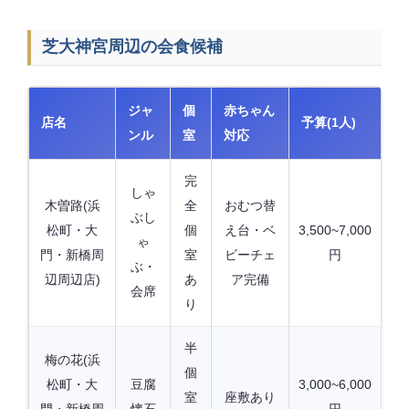
芝大神宮周辺の会食候補
ジャ
個
赤ちゃん
店名
予算(1人)
ンル
室
対応
完
しゃ
木曽路(浜
全
おむつ替
ぶし
松町・大
個
え台・ベ
3,500~7,000
ゃ
門・新橋周
室
ビーチェ
円
ぶ・
辺周辺店)
あ
ア完備
会席
り
半
梅の花(浜
個
松町・大
豆腐
3,000~6,000
室
座敷あり
門・新橋周
懐石
円