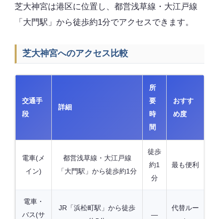
芝大神宮は港区に位置し、都営浅草線・大江戸線
「大門駅」から徒歩約1分でアクセスできます。
芝大神宮へのアクセス比較
所
交通手
要
おすす
詳細
段
時
め度
間
徒歩
電車(メ
都営浅草線・大江戸線
約1
最も便利
イン)
「大門駅」から徒歩約1分
分
電車・
JR「浜松町駅」から徒歩
代替ルー
バス(サ
—