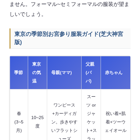
ません。フォーマル~セミフォーマルの服装が望ま
しいでしょう。
東京の季節別お宮参り服装ガイド(芝大神宮
版)
東京
父親
季節
の気
母親(ママ)
(パ
赤ちゃん
温
パ)
スー
ワンピース
ツ or
春
+カーディガ
ジャ
祝い着+肌
10~25
(3~5
ン。歩きやす
ケッ
着+ツーウ
度
月)
いフラットシ
ト+ス
ェイオール
ューズ
ラッ