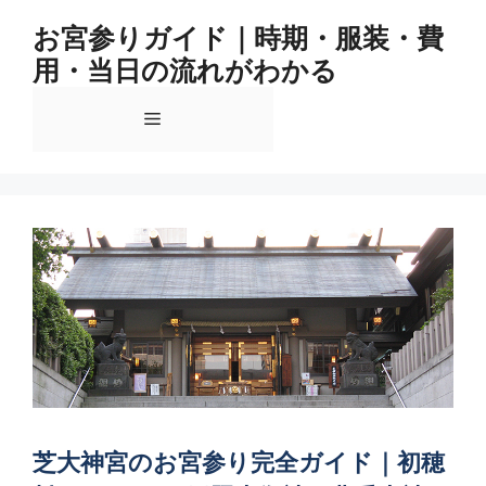
コ
お宮参りガイド｜時期・服装・費
ン
用・当日の流れがわかる
テ
ン
メ
ツ
へ
ス
ニ
キ
ッ
ュ
プ
ー
芝大神宮のお宮参り完全ガイド｜初穂