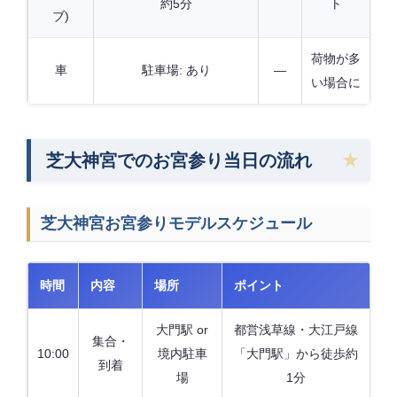
約5分
ト
ブ)
荷物が多
車
駐車場: あり
—
い場合に
芝大神宮でのお宮参り当日の流れ
芝大神宮お宮参りモデルスケジュール
時間
内容
場所
ポイント
大門駅 or
都営浅草線・大江戸線
集合・
10:00
境内駐車
「大門駅」から徒歩約
到着
場
1分