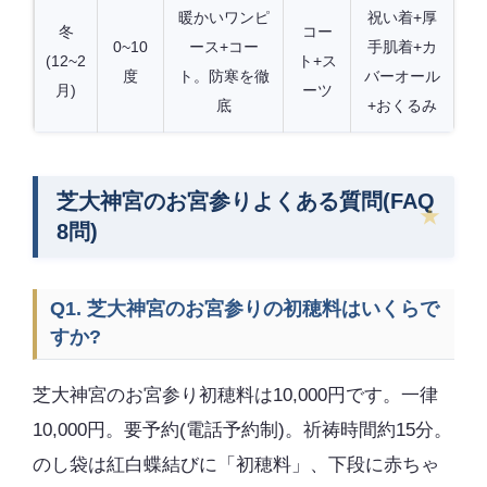
暖かいワンピ
祝い着+厚
冬
コー
0~10
ース+コー
手肌着+カ
(12~2
ト+ス
度
ト。防寒を徹
バーオール
月)
ーツ
底
+おくるみ
芝大神宮のお宮参りよくある質問(FAQ
8問)
Q1. 芝大神宮のお宮参りの初穂料はいくらで
すか?
芝大神宮のお宮参り初穂料は10,000円です。一律
10,000円。要予約(電話予約制)。祈祷時間約15分。
のし袋は紅白蝶結びに「初穂料」、下段に赤ちゃ