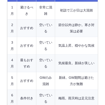
1
避けるべ
非常に混
初詣で三が日は大混雑
月
き
雑
2
空いてい
節分以外は静か。寒さ対
おすすめ
月
る
策は必要
3
空いてい
おすすめ
気温上昇。穏やかな気候
月
る
4
最もおす
空いてい
気候最良。新緑が美しい
月
すめ
る
5
GWのみ
新緑。GW期間は避けた
おすすめ
月
混雑
方が無難
6
空いてい
条件付き
梅雨。雨天時は足元注意
月
る