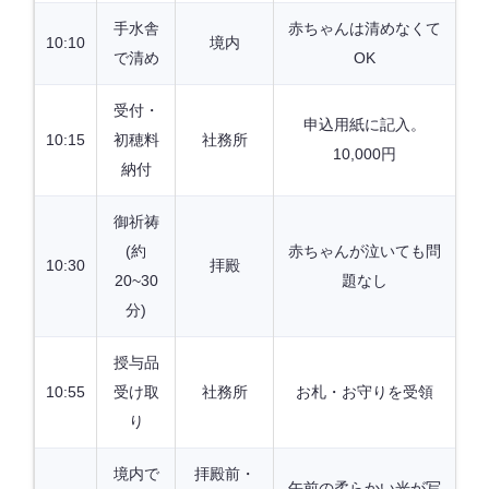
手水舎
赤ちゃんは清めなくて
10:10
境内
で清め
OK
受付・
申込用紙に記入。
10:15
初穂料
社務所
10,000円
納付
御祈祷
(約
赤ちゃんが泣いても問
10:30
拝殿
20~30
題なし
分)
授与品
10:55
受け取
社務所
お札・お守りを受領
り
境内で
拝殿前・
午前の柔らかい光が写