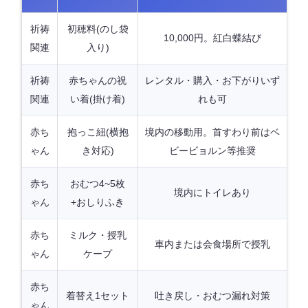
祈祷
初穂料(のし袋
10,000円。紅白蝶結び
関連
入り)
祈祷
赤ちゃんの祝
レンタル・購入・お下がりいず
関連
い着(掛け着)
れも可
赤ち
抱っこ紐(横抱
境内の移動用。首すわり前はベ
ゃん
き対応)
ビービョルン等推奨
赤ち
おむつ4~5枚
境内にトイレあり
ゃん
+おしりふき
赤ち
ミルク・授乳
車内または会食場所で授乳
ゃん
ケープ
赤ち
着替え1セット
吐き戻し・おむつ漏れ対策
ゃん