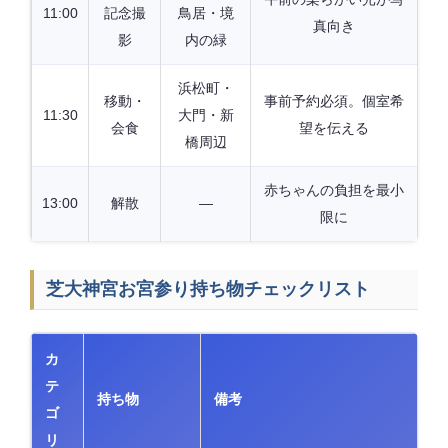
11:00
記念撮
鳥居・境
真向き
影
内の緑
浜松町・
移動・
事前予約必須。個室希
11:30
大門・新
会食
望を伝える
橋周辺
赤ちゃんの負担を最小
13:00
解散
—
限に
芝大神宮お宮参り持ち物チェックリスト
カ
テ
持ち物
備考
ゴ
リ