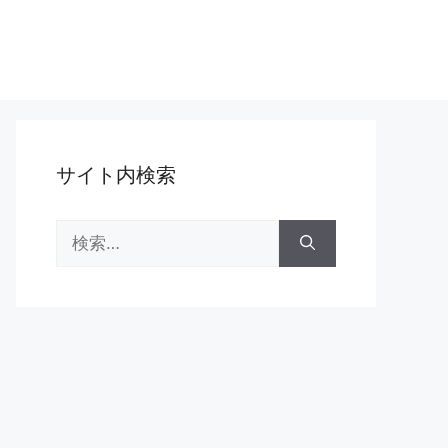
サイト内検索
検
索: