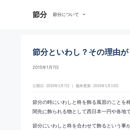
コ
ン
節分
節分について
テ
ン
ツ
へ
ス
節分といわし？その理由が
キ
ッ
2015年1月7日
プ
公開日: 2015年1月7日 ｜ 最終更新: 2015年1月13日
節分の時にいわしと柊を飾る風習のことを
関先に飾られる物として西日本一円や各地
節分にいわしと柊を合わせて飾るという事