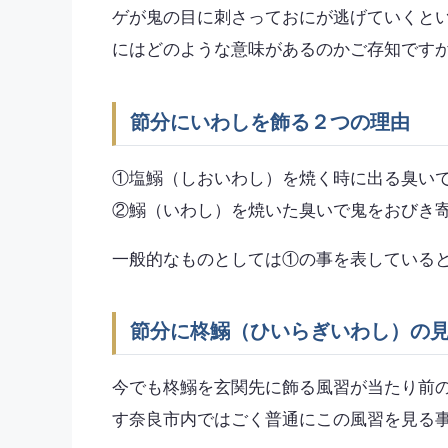
ゲが鬼の目に刺さっておにが逃げていくと
にはどのような意味があるのかご存知です
節分にいわしを飾る２つの理由
①塩鰯（しおいわし）を焼く時に出る臭い
②鰯（いわし）を焼いた臭いで鬼をおびき
一般的なものとしては①の事を表している
節分に柊鰯（ひいらぎいわし）の
今でも柊鰯を玄関先に飾る風習が当たり前
す奈良市内ではごく普通にこの風習を見る