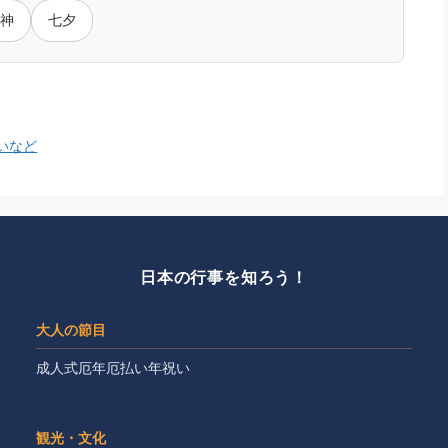
神
七夕
いなど
日本の行事を知ろう！
大人の節目
成人式
厄年
厄払い
年祝い
観光・文化