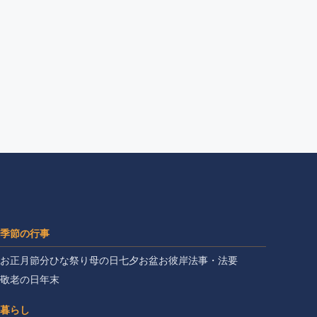
季節の行事
お正月
節分
ひな祭り
母の日
七夕
お盆
お彼岸
法事・法要
敬老の日
年末
暮らし