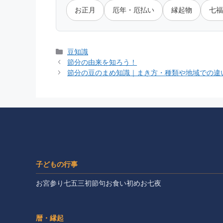
お正月
厄年・厄払い
縁起物
七福
カ
豆知識
テ
節分の由来を知ろう！
ゴ
節分の豆のまめ知識｜まき方・種類や地域での違
リ
ー
子どもの行事
お宮参り
七五三
初節句
お食い初め
お七夜
暦・縁起