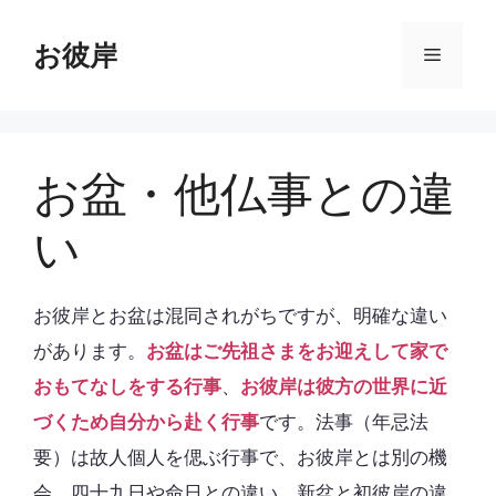
コ
ン
お彼岸
メ
テ
ン
ニ
ツ
へ
お盆・他仏事との違
ス
ュ
キ
い
ッ
ー
プ
お彼岸とお盆は混同されがちですが、明確な違い
があります。
お盆はご先祖さまをお迎えして家で
おもてなしをする行事
、
お彼岸は彼方の世界に近
づくため自分から赴く行事
です。法事（年忌法
要）は故人個人を偲ぶ行事で、お彼岸とは別の機
会。四十九日や命日との違い、新盆と初彼岸の違