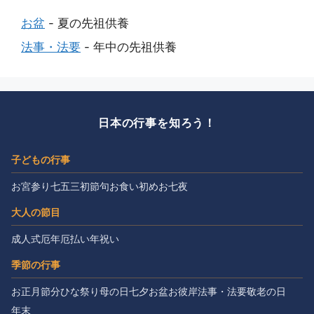
お盆
- 夏の先祖供養
法事・法要
- 年中の先祖供養
日本の行事を知ろう！
子どもの行事
お宮参り
七五三
初節句
お食い初め
お七夜
大人の節目
成人式
厄年
厄払い
年祝い
季節の行事
お正月
節分
ひな祭り
母の日
七夕
お盆
お彼岸
法事・法要
敬老の日
年末