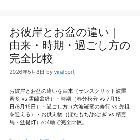
テ
ゴ
リ
ー
お彼岸とお盆の違い｜
由来・時期・過ごし方の
完全比較
2026年5月8日
by
viralport
お彼岸とお盆の違いを由来（サンスクリット波羅
蜜多 vs 盂蘭盆経）・時期（春分秋分 vs 7月15
日/8月15日）・過ごし方（六波羅蜜の修行 vs 先祖
を迎える）・お供え物（ぼたもち/おはぎ vs 精霊
馬・盆提灯）の4軸で完全比較。