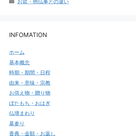
カ
お盆・他仏事との違い
テ
ゴ
リ
ー
INFOMATION
ホーム
基本概念
時期・期間・日程
由来・意味・宗教
お供え物・贈り物
ぼたもち・おはぎ
仏壇まわり
墓参り
香典・金額・お返し