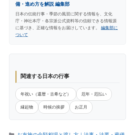
備・進め方を解説 編集部
日本の伝統行事・季節の風習に関する情報を、文化
庁・神社本庁・各宗派公式資料等の信頼できる情報源
に基づき、正確な情報をお届けしています。
編集部に
ついて
関連する日本の行事
年祝い（還暦・古希など）
厄年・厄払い
縁起物
時候の挨拶
お正月
カ
お布施の金額相場と渡し方｜法事・法要・葬儀