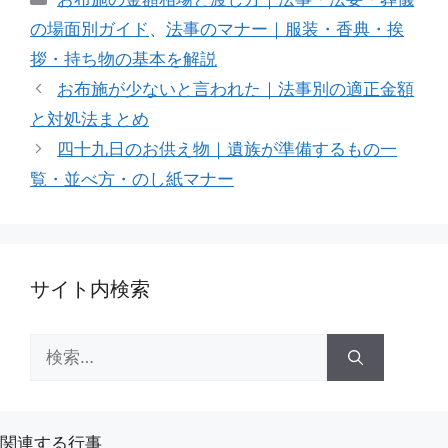
テ
の場面別ガイド
、
法事のマナー｜服装・香典・挨
ゴ
拶・持ち物の基本を解説
リ
お布施が少ないと言われた｜法事別の適正金額
ー
と対処法まとめ
四十九日のお供え物｜遺族が準備するもの一
覧・並べ方・のし紙マナー
サイト内検索
検
索:
関連する行事