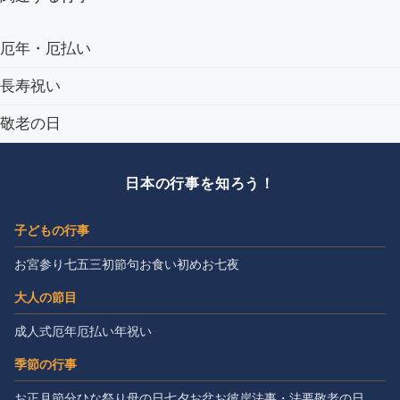
厄年・厄払い
長寿祝い
敬老の日
日本の行事を知ろう！
子どもの行事
お宮参り
七五三
初節句
お食い初め
お七夜
大人の節目
成人式
厄年
厄払い
年祝い
季節の行事
お正月
節分
ひな祭り
母の日
七夕
お盆
お彼岸
法事・法要
敬老の日