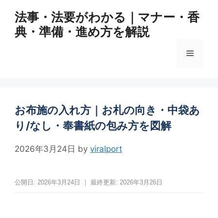
コ
法事・法要がわかる｜マナー・香
ン
典・準備・進め方を解説
テ
ン
メ
ツ
へ
ス
ニ
キ
ッ
お布施の入れ方｜お札の向き・中袋あ
ュ
プ
り/なし・奉書紙の包み方を図解
ー
2026年3月24日
by
viralport
公開日: 2026年3月24日 ｜ 最終更新: 2026年3月26日