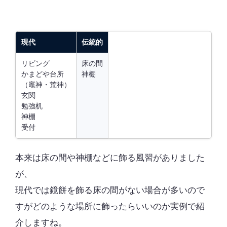
現代
伝統的
リビング
床の間
かまどや台所
神棚
（竈神・荒神）
玄関
勉強机
神棚
受付
本来は床の間や神棚などに飾る風習
がありました
が、
現代では鏡餅を飾る床の間がない場合が多いので
すがどのような場所に飾ったらいいのか実例で紹
介しますね。