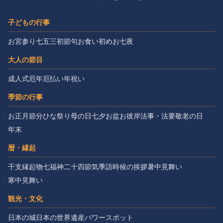
子どもの行事
お宮参り
七五三
初節句
お食い初め
お七夜
大人の節目
成人式
厄年
厄払い
年祝い
季節の行事
お正月
節分
ひな祭り
母の日
七夕
お盆
お彼岸
法事・法要
敬老の日
年末
暦・縁起
干支
縁起物
七福神
二十四節気
季語
時候の挨拶
暑中見舞い
寒中見舞い
観光・文化
日本の城
日本の世界遺産
パワースポット