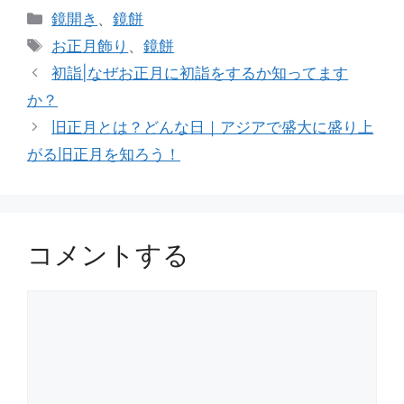
カ
鏡開き
、
鏡餅
テ
タ
お正月飾り
、
鏡餅
ゴ
グ
初詣|なぜお正月に初詣をするか知ってます
リ
か？
ー
旧正月とは？どんな日｜アジアで盛大に盛り上
がる旧正月を知ろう！
コメントする
コ
メ
ン
ト