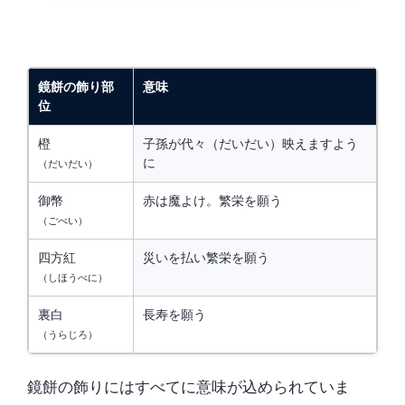
鏡餅の飾り部
意味
位
橙
子孫が代々（だいだい）映えますよう
に
（だいだい）
御幣
赤は魔よけ。繁栄を願う
（ごべい）
四方紅
災いを払い繁栄を願う
（しほうべに）
裏白
長寿を願う
（うらじろ）
鏡餅の飾りにはすべてに意味が込められていま