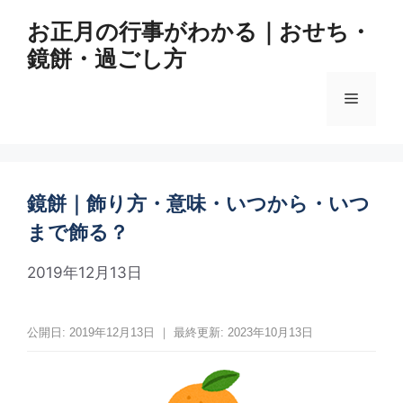
コ
お正月の行事がわかる｜おせち・
ン
鏡餅・過ごし方
テ
ン
メ
ツ
へ
ス
ニ
キ
ッ
鏡餅｜飾り方・意味・いつから・いつ
ュ
プ
まで飾る？
ー
2019年12月13日
公開日: 2019年12月13日 ｜ 最終更新: 2023年10月13日