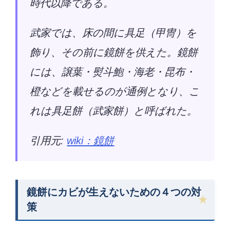
時代以降である。
武家では、床の間に具足（甲冑）を
飾り、その前に鏡餅を供えた。鏡餅
には、譲葉・熨斗鮑・海老・昆布・
橙などを載せるのが通例となり、こ
れは具足餅（武家餅）と呼ばれた。
引用元:
wiki：鏡餅
鏡餅にカビが生えないための４つの対
策