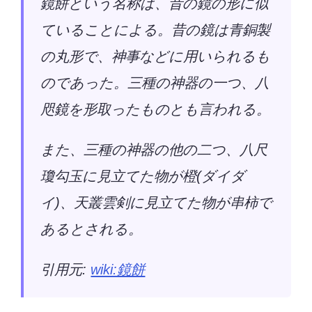
鏡餅という名称は、昔の鏡の形に似
ていることによる。昔の鏡は青銅製
の丸形で、神事などに用いられるも
のであった。三種の神器の一つ、八
咫鏡を形取ったものとも言われる。
また、三種の神器の他の二つ、八尺
瓊勾玉に見立てた物が橙(ダイダ
イ)、天叢雲剣に見立てた物が串柿で
あるとされる。
引用元:
wiki:鏡餅