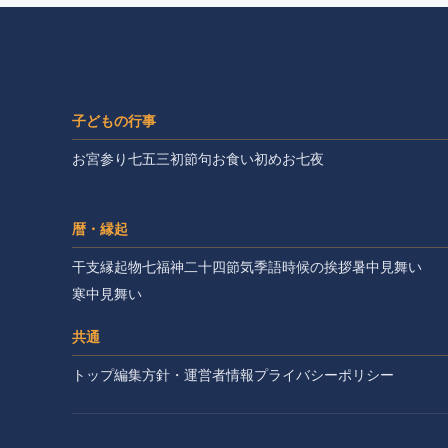
子どもの行事
お宮参り
七五三
初節句
お食い初め
お七夜
暦・縁起
干支
縁起物
七福神
二十四節気
季語
時候の挨拶
暑中見舞い
寒中見舞い
共通
トップ
編集方針・運営者情報
プライバシーポリシー