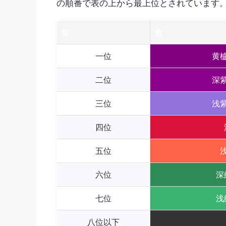
の順番で表の上から最上位とされています
位
色
一位
黄
二位
深
三位
浅
四位
五位
六位
深
七位
浅
八位以下