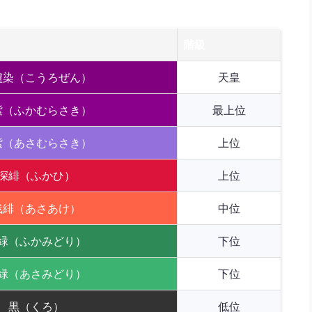
。
階級
櫨染（こうろぜん）
天皇
紫（ふかむらさき）
最上位
紫（あさむらさき）
上位
深緋（ふかひ）
上位
浅緋（あさあけ）
中位
緑（ふかみどり）
下位
緑（あさみどり）
下位
黒（くろ）
低位