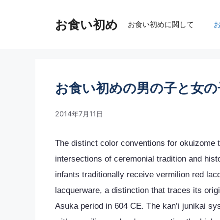
コ
ン
お食い初め
お食い初めに関して
テ
ン
ツ
へ
ス
お食い初めの男の子と女の
キ
ッ
2014年7月11日
プ
The distinct color conventions for okuizome 
intersections of ceremonial tradition and hist
infants traditionally receive vermilion red la
lacquerware, a distinction that traces its ori
Asuka period in 604 CE. The kan’i junikai sys