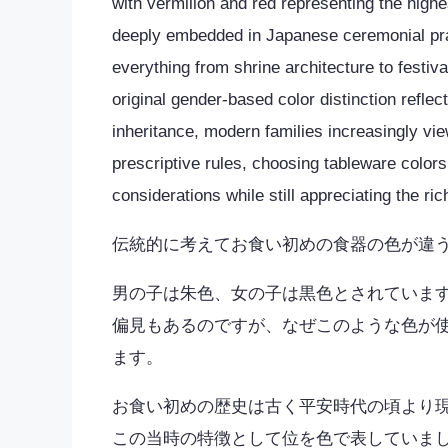
with vermilion and red representing the highe
deeply embedded in Japanese ceremonial pra
everything from shrine architecture to festiv
original gender-based color distinction reflect
inheritance, modern families increasingly vie
prescriptive rules, choosing tableware color
considerations while still appreciating the ric
伝統的に考えてお食い初めの食器の色が違
男の子は朱色、女の子は黒色とされていま
偏見もあるのですが、なぜこのような色が
ます。
お食い初めの歴史は古く平安時代の頃より
この当時の特徴として位を色で表していま