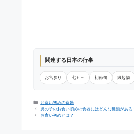
関連する日本の行事
お宮参り
七五三
初節句
縁起物
カ
お食い初めの食器
テ
男の子のお食い初めの食器にはどんな種類がある
ゴ
お食い初めとは？
リ
ー