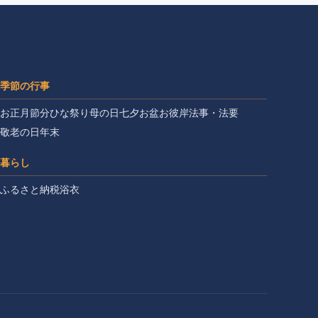
季節の行事
お正月
節分
ひな祭り
母の日
七夕
お盆
お彼岸
法事・法要
敬老の日
年末
暮らし
ふるさと納税
浴衣