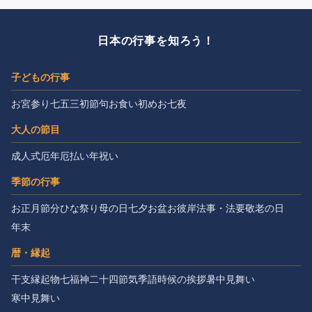
日本の行事を知ろう！
子どもの行事
お宮参り
七五三
初節句
お食い初め
お七夜
大人の節目
成人式
厄年
厄払い
年祝い
季節の行事
お正月
節分
ひな祭り
母の日
七夕
お盆
お彼岸
法事・法要
敬老の日
年末
暦・縁起
干支
縁起物
七福神
二十四節気
季語
時候の挨拶
暑中見舞い
寒中見舞い