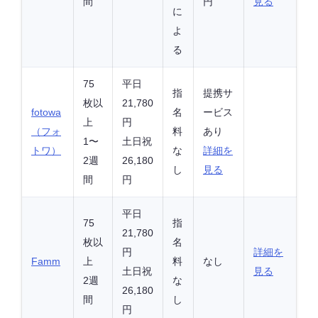
間
円
見る
に
よ
る
75
平日
指
提携サ
枚以
21,780
fotowa
名
ービス
上
円
（フォ
料
あり
1〜
土日祝
トワ）
な
詳細を
2週
26,180
し
見る
間
円
平日
75
指
21,780
枚以
名
円
詳細を
Famm
上
料
なし
土日祝
見る
2週
な
26,180
間
し
円