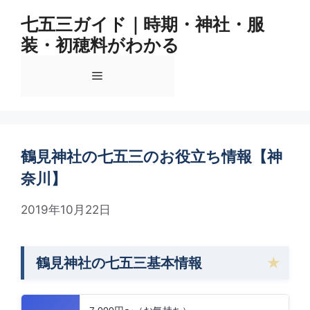
コ
七五三ガイド｜時期・神社・服
ン
装・初穂料がわかる
テ
ン
メ
ツ
へ
ス
ニ
キ
ッ
鶴見神社の七五三のお役立ち情報【神
ュ
プ
奈川】
ー
2019年10月22日
鶴見神社の七五三基本情報