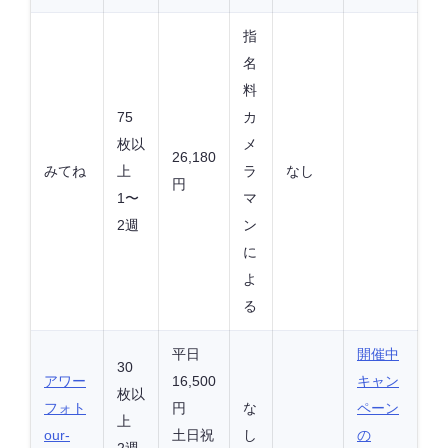
指
名
料
75
カ
枚以
メ
26,180
みてね
上
ラ
なし
円
1〜
マ
2週
ン
に
よ
る
平日
開催中
30
アワー
16,500
キャン
枚以
フォト
円
な
ペーン
上
our-
土日祝
し
の
2週