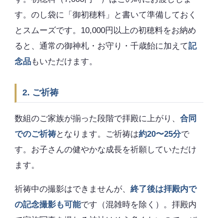
す。のし袋に「御初穂料」と書いて準備しておく
とスムーズです。10,000円以上の初穂料をお納め
ると、通常の御神札・お守り・千歳飴に加えて
記
念品
もいただけます。
2. ご祈祷
数組のご家族が揃った段階で拝殿に上がり、
合同
でのご祈祷
となります。ご祈祷は
約20〜25分
で
す。お子さんの健やかな成長を祈願していただけ
ます。
祈祷中の撮影はできませんが、
終了後は拝殿内で
の記念撮影も可能
です（混雑時を除く）。拝殿内