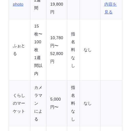
photo
19,800
内容を
間
円
見る
15
枚〜
指
10,780
100
名
ふぉと
円〜
枚
料
なし
る
52,800
1週
な
円
間以
し
内
カメ
指
くらし
ラマ
名
5,000
のマー
ン
料
なし
円〜
ケット
によ
な
る
し