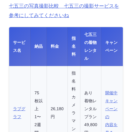
七五三の写真撮影比較 七五三の撮影サービスを
参考にしてみてくださいね
七五三
指
サービ
の着物
キャン
納品
料金
名
ス名
レンタ
ペーン
料
ル
指
名
料
75
あり
開催中
カ
枚以
着物レ
キャン
メ
ラブグ
上
26,180
ンタル
ペーン
ラ
ラフ
1〜
円
プラン
の
マ
2週
49,800
内容を
ン