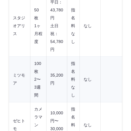
平日：
50
43,780
指
スタジ
枚
円
名
オアリ
1ヶ
土日
料
なし
ス
月程
祝：
な
度
54,780
し
円
100
指
枚
名
ミツモ
35,200
2〜
料
なし
ア
円
3週
な
間
し
カメ
指
10,000
ラマ
名
ゼヒト
円〜
ン
料
なし
モ
30,000