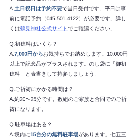
A.
土日祝日は予約不要
で当日受付です。平日は事
前に電話予約（045-501-4122）が必要です。詳し
くは
鶴見神社公式サイト
でご確認ください。
Q.初穂料はいくら？
A.
7,000円から
お気持ちでお納めします。10,000円
以上で記念品がプラスされます。のし袋に「御初
穂料」と表書きして持参しましょう。
Q.ご祈祷にかかる時間は？
A.約20〜25分です。数組のご家族と合同でのご祈
祷になります。
Q.駐車場はある？
A.境内に
15台分の無料駐車場
があります。七五三