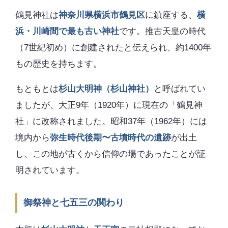
鶴見神社は
神奈川県横浜市鶴見区
に鎮座する、
横
浜・川崎間で最も古い神社
です。推古天皇の時代
（7世紀初め）に創建されたと伝えられ、約1400年
もの歴史を持ちます。
もともとは
杉山大明神（杉山神社）
と呼ばれてい
ましたが、大正9年（1920年）に現在の「鶴見神
社」に改称されました。昭和37年（1962年）には
境内から
弥生時代後期〜古墳時代の遺跡
が出土
し、この地が古くから信仰の場であったことが証
明されています。
御祭神と七五三の関わり