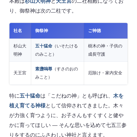
本殿は
杉山大明神
と
天王宮
の二社相殿になってお
り、御祭神は次の二柱です。
社名
御祭神
ご神徳
杉山大
五十猛命
（いそたける
樹木の神・子供の
明神
のみこと）
成長守護
素盞嗚尊
（すさのおの
天王宮
厄除け・家内安全
みこと）
特に
五十猛命
は「こだねの神」とも呼ばれ、
木を
植え育てる神様
として信仰されてきました。木々
が力強く育つように、お子さんもすくすくと健や
かに育ってほしい — そんな思いを込めて七五三参
りをするのにふさわしい神社と言えます。