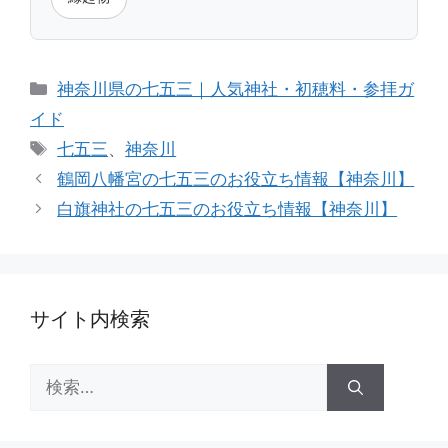
カ
神奈川県の七五三｜人気神社・初穂料・参拝ガ
テ
イド
ゴ
タ
七五三
、
神奈川
リ
グ
鶴岡八幡宮の七五三のお役立ち情報【神奈川】
ー
白旗神社の七五三のお役立ち情報【神奈川】
サイト内検索
検
索: