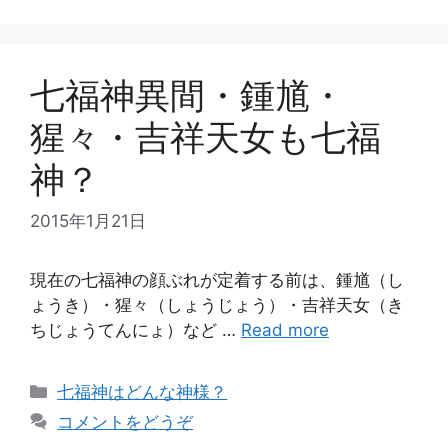
リ
ー
七福神異間・鍾馗・
猩々・吉祥天女も七福
神？
2015年1月21日
現在の七福神の顔ぶれが定着する前は、鍾馗（し
ょうき）・猩々（しょうじょう）・吉祥天女（き
ちじょうてんにょ）など …
Read more
カ
七福神はどんな神様？
テ
コメントをどうぞ
ゴ