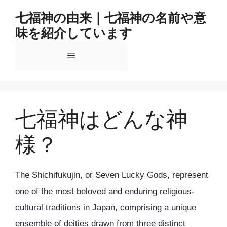
コ
七福神の由来｜七福神の名前や意
ン
味を紹介しています
テ
ン
メ
ツ
へ
ス
ニ
キ
ッ
七福神はどんな神
ュ
プ
様？
ー
The Shichifukujin, or Seven Lucky Gods, represent
one of the most beloved and enduring religious-
cultural traditions in Japan, comprising a unique
ensemble of deities drawn from three distinct