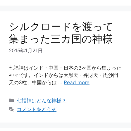
リ
ー
シルクロードを渡って
集まった三カ国の神様
2015年1月21日
七福神はインド・中国・日本の3ヶ国から集まった
神々です。インドからは大黒天・弁財天・毘沙門
天の3柱、中国からは …
Read more
カ
七福神はどんな神様？
テ
コメントをどうぞ
ゴ
リ
ー