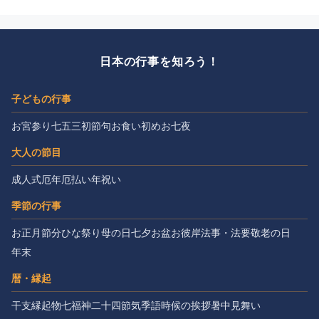
日本の行事を知ろう！
子どもの行事
お宮参り
七五三
初節句
お食い初め
お七夜
大人の節目
成人式
厄年
厄払い
年祝い
季節の行事
お正月
節分
ひな祭り
母の日
七夕
お盆
お彼岸
法事・法要
敬老の日
年末
暦・縁起
干支
縁起物
七福神
二十四節気
季語
時候の挨拶
暑中見舞い