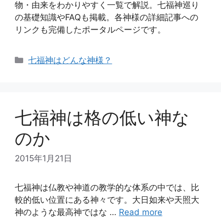
物・由来をわかりやすく一覧で解説。七福神巡り
の基礎知識やFAQも掲載。各神様の詳細記事への
リンクも完備したポータルページです。
カ
七福神はどんな神様？
テ
ゴ
リ
ー
七福神は格の低い神な
のか
2015年1月21日
七福神は仏教や神道の教学的な体系の中では、比
較的低い位置にある神々です。大日如来や天照大
神のような最高神ではな …
Read more