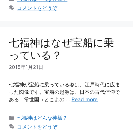
テ
コメントをどうぞ
ゴ
リ
ー
七福神はなぜ宝船に乗
っている？
2015年1月21日
七福神が宝船に乗っている姿は、江戸時代に広ま
った図像です。宝船の起源は、日本の古代信仰で
ある「常世国（とこよの …
Read more
カ
七福神はどんな神様？
テ
コメントをどうぞ
ゴ