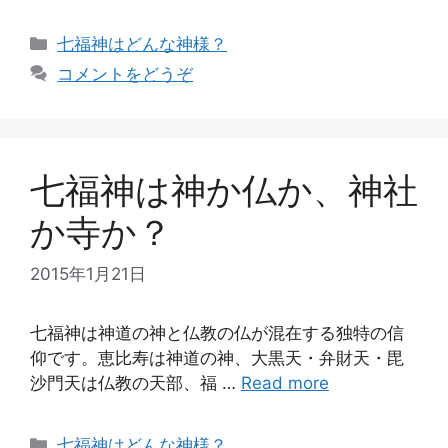
カ
七福神はどんな神様？
テ
コメントをどうぞ
ゴ
リ
ー
七福神は神か仏か、神社
か寺か？
2015年1月21日
七福神は神道の神と仏教の仏が混在する独特の信
仰です。恵比寿は神道の神、大黒天・弁財天・毘
沙門天は仏教の天部、福 …
Read more
カ
七福神はどんな神様？