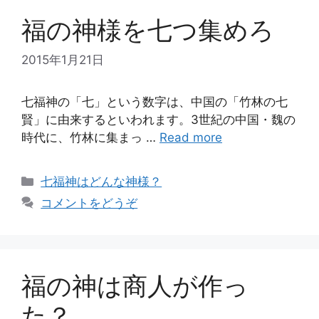
福の神様を七つ集めろ
2015年1月21日
七福神の「七」という数字は、中国の「竹林の七
賢」に由来するといわれます。3世紀の中国・魏の
時代に、竹林に集まっ …
Read more
カ
七福神はどんな神様？
テ
コメントをどうぞ
ゴ
リ
ー
福の神は商人が作っ
た？