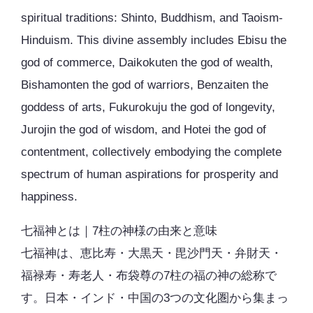
spiritual traditions: Shinto, Buddhism, and Taoism-
Hinduism. This divine assembly includes Ebisu the
god of commerce, Daikokuten the god of wealth,
Bishamonten the god of warriors, Benzaiten the
goddess of arts, Fukurokuju the god of longevity,
Jurojin the god of wisdom, and Hotei the god of
contentment, collectively embodying the complete
spectrum of human aspirations for prosperity and
happiness.
七福神とは｜7柱の神様の由来と意味
七福神は、恵比寿・大黒天・毘沙門天・弁財天・
福禄寿・寿老人・布袋尊の7柱の福の神の総称で
す。日本・インド・中国の3つの文化圏から集まっ