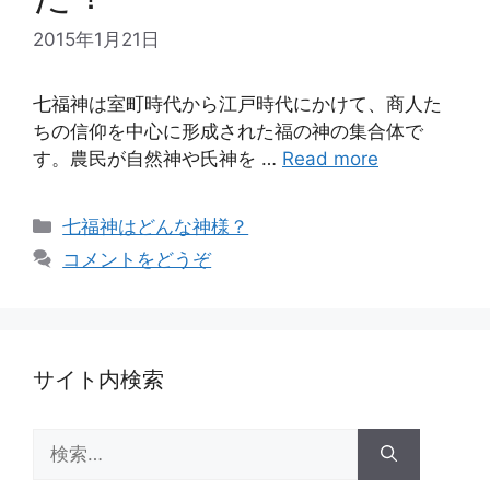
2015年1月21日
七福神は室町時代から江戸時代にかけて、商人た
ちの信仰を中心に形成された福の神の集合体で
す。農民が自然神や氏神を …
Read more
カ
七福神はどんな神様？
テ
コメントをどうぞ
ゴ
リ
ー
サイト内検索
検
索: