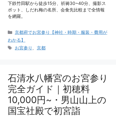
下鉄竹田駅から徒歩15分、祈祷30~40分、撮影ス
ポット、しだれ梅の名所、会食先比較まで全情報
を網羅。
カ
京都府でお宮参り【神社・時期・服装・費用が
テ
わかる】
ゴ
タ
お宮参り
、
京都
リ
グ
ー
石清水八幡宮のお宮参り
完全ガイド｜初穂料
10,000円~・男山山上の
国宝社殿で初宮詣