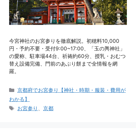
今宮神社のお宮参りを徹底解説。初穂料10,000
円・予約不要・受付9:00~17:00、「玉の輿神社」
の愛称、駐車場44台、祈祷約60分、授乳・おむつ
替え設備完備、門前のあぶり餅まで全情報を網
羅。
カ
京都府でお宮参り【神社・時期・服装・費用が
テ
わかる】
ゴ
タ
お宮参り
、
京都
リ
グ
ー