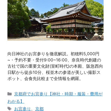
向日神社のお宮参りを徹底解説。初穂料5,000円
~・予約不要・受付9:00~16:00、奈良時代創建の
古社で国の重要文化財(室町時代)の本殿、阪急西向
日駅から徒歩10分、桜並木の参道が美しい撮影ス
ポット、会食先比較まで全情報を網羅。
カ
京都府でお宮参り【神社・時期・服装・費用が
テ
わかる】
ゴ
タ
お宮参り
、
京都