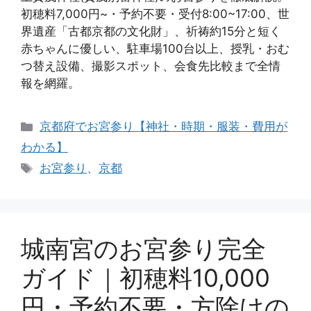
初穂料7,000円~・予約不要・受付8:00~17:00、世
界遺産「古都京都の文化財」、祈祷約15分と短く
赤ちゃんに優しい、駐車場100台以上、授乳・おむ
つ替え設備、撮影スポット、会食先比較まで全情
報を網羅。
カ
京都府でお宮参り【神社・時期・服装・費用が
テ
わかる】
ゴ
タ
お宮参り
、
京都
リ
グ
ー
城南宮のお宮参り完全
ガイド｜初穂料10,000
円・予約不要・方除けの