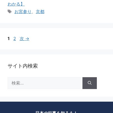
テ
わかる】
ゴ
タ
お宮参り
、
京都
リ
グ
ー
ペ
ペ
1
2
次
→
ー
ー
ジ
ジ
サイト内検索
検
索: