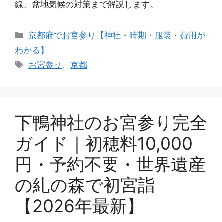
線、盆地気候の対策まで解説します。
カ
京都府でお宮参り【神社・時期・服装・費用が
テ
わかる】
ゴ
タ
お宮参り
、
京都
リ
グ
ー
下鴨神社のお宮参り完全
ガイド｜初穂料10,000
円・予約不要・世界遺産
の糺の森で初宮詣
【2026年最新】