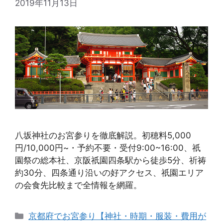
2019年11月13日
八坂神社のお宮参りを徹底解説。初穂料5,000
円/10,000円~・予約不要・受付9:00~16:00、祇
園祭の総本社、京阪祇園四条駅から徒歩5分、祈祷
約30分、四条通り沿いの好アクセス、祇園エリア
の会食先比較まで全情報を網羅。
カ
京都府でお宮参り【神社・時期・服装・費用が