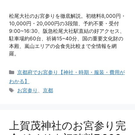
松尾大社のお宮参りを徹底解説。初穂料8,000円・
10,000円・20,000円の3段階、予約不要・受付
9:00~16:30、阪急松尾大社駅直結の好アクセス、
駐車場約60台、祈祷15~40分、国の重要文化財の
本殿、嵐山エリアの会食先比較まで全情報を網
羅。
カ
京都府でお宮参り【神社・時期・服装・費用が
テ
わかる】
ゴ
タ
お宮参り
、
京都
リ
グ
ー
上賀茂神社のお宮参り完