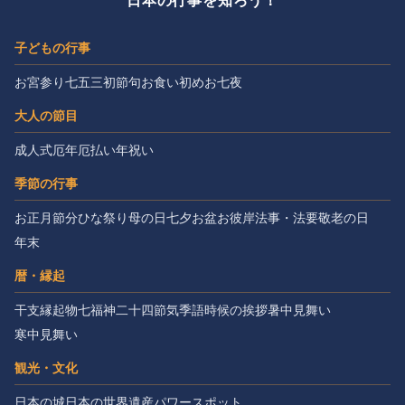
日本の行事を知ろう！
子どもの行事
お宮参り
七五三
初節句
お食い初め
お七夜
大人の節目
成人式
厄年
厄払い
年祝い
季節の行事
お正月
節分
ひな祭り
母の日
七夕
お盆
お彼岸
法事・法要
敬老の日
年末
暦・縁起
干支
縁起物
七福神
二十四節気
季語
時候の挨拶
暑中見舞い
寒中見舞い
観光・文化
日本の城
日本の世界遺産
パワースポット