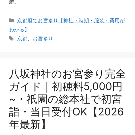
羅。
カ
京都府でお宮参り【神社・時期・服装・費用が
テ
わかる】
ゴ
タ
京都
、
お宮参り
リ
グ
ー
八坂神社のお宮参り完全
ガイド｜初穂料5,000円
~・祇園の総本社で初宮
詣・当日受付OK【2026
年最新】