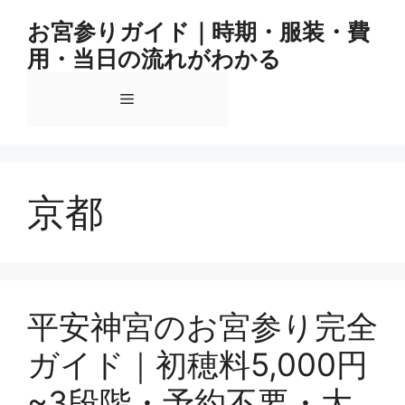
コ
お宮参りガイド｜時期・服装・費
ン
用・当日の流れがわかる
テ
ン
メ
ツ
へ
ス
ニ
キ
ッ
京都
ュ
プ
ー
平安神宮のお宮参り完全
ガイド｜初穂料5,000円
~3段階・予約不要・大