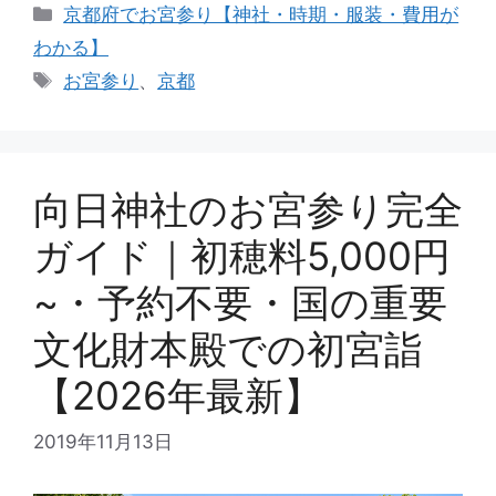
カ
京都府でお宮参り【神社・時期・服装・費用が
テ
わかる】
ゴ
タ
お宮参り
、
京都
リ
グ
ー
向日神社のお宮参り完全
ガイド｜初穂料5,000円
~・予約不要・国の重要
文化財本殿での初宮詣
【2026年最新】
2019年11月13日