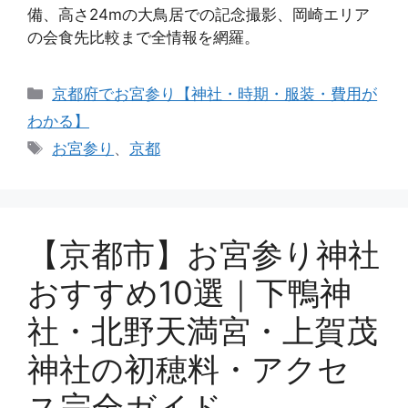
備、高さ24mの大鳥居での記念撮影、岡崎エリア
の会食先比較まで全情報を網羅。
カ
京都府でお宮参り【神社・時期・服装・費用が
テ
わかる】
ゴ
タ
お宮参り
、
京都
リ
グ
ー
【京都市】お宮参り神社
おすすめ10選｜下鴨神
社・北野天満宮・上賀茂
神社の初穂料・アクセ
ス完全ガイド