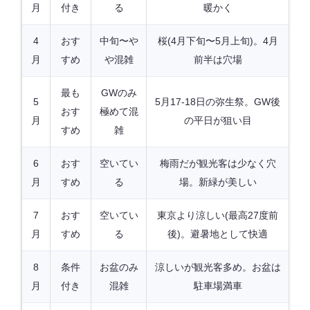
月
付き
る
暖かく
4
おす
中旬〜や
桜(4月下旬〜5月上旬)。4月
月
すめ
や混雑
前半は穴場
最も
GWのみ
5
5月17-18日の弥生祭。GW後
おす
極めて混
月
の平日が狙い目
すめ
雑
6
おす
空いてい
梅雨だが観光客は少なく穴
月
すめ
る
場。新緑が美しい
7
おす
空いてい
東京より涼しい(最高27度前
月
すめ
る
後)。避暑地として快適
8
条件
お盆のみ
涼しいが観光客多め。お盆は
月
付き
混雑
駐車場満車