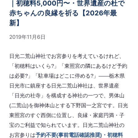
｜初穂料5,000円〜・世界遺産の杜で
赤ちゃんの良縁を祈る【2026年最
新】
2019年11月6日
日光二荒山神社でお宮参りを考えているけれど、
「初穂料はいくら?」「東照宮の隣にあるけど予約
は必要?」「駐車場はどこに停める?」――栃木県
日光市に鎮座する日光二荒山神社は、世界遺産
「日光の社寺」を構成する神社の一つで、男体山
(二荒山)を御神体山とする下野国一之宮です。日光
東照宮のすぐ西側に位置し、良縁・家庭円満・子
宝のご利益で知られています。日光二荒山神社の
お宮参りは
予約不要(事前電話確認推奨)・初穂料