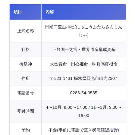
項目
内容
日光二荒山神社(にっこうふたらさんじん
正式名称
じゃ)
社格
下野国一之宮・世界遺産構成資産
御祭神
大己貴命・田心姫命・味耜高彦根命
住所
〒321-1431 栃木県日光市山内2307
電話番号
0288-54-0535
4〜10月: 8:00〜17:00 / 11〜3月: 9:00〜
受付時間
16:00
予約
不要(事前に電話で空き状況確認推奨)