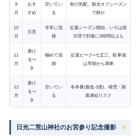
9
おす
空いてい
秋の気配。観光オフシーズン
月
すめ
る
で静か
10
非常に混
紅葉シーズン開始。いろは坂
注意
月
雑
渋滞で到着に3時間以上も
避け
11
極めて混
紅葉ピーク+七五三。駐車場
るべ
月
雑
は早朝から満車
き
避け
12
空いてい
冬本番(最低-3度)。積雪・路
るべ
月
る
面凍結リスク
き
日光二荒山神社のお宮参り記念撮影