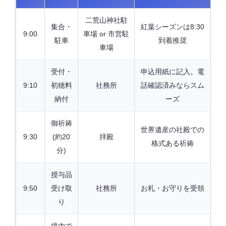
二荒山神社駐
集合・
紅葉シーズンは8:30
9:00
車場 or 市営駐
駐車
到着推奨
車場
受付・
申込用紙に記入。電
9:10
初穂料
社務所
話確認済みならスム
納付
ーズ
御祈祷
世界遺産の社殿での
9:30
(約20
拝殿
格式ある祈祷
分)
授与品
9:50
受け取
社務所
お札・お守りを受領
り
境内で