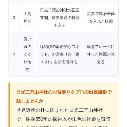
日光二荒山神社の正面
大鳥
広角で鳥居全体
3
玄関。世界遺産の標識
居前
を入れた構図
も入る
良い
縁の
縁結びの象徴的なスポ
輪をフレームに
4
くぐ
ット。お宮参りの「良
使った構図が映
り輪
い縁」を祈る意味も
える
前
日光二荒山神社のお宮参りをプロの出張撮影で
残しませんか
世界遺産の杜に囲まれた日光二荒山神社
で、樹齢550年の御神木や朱色の社殿を背景