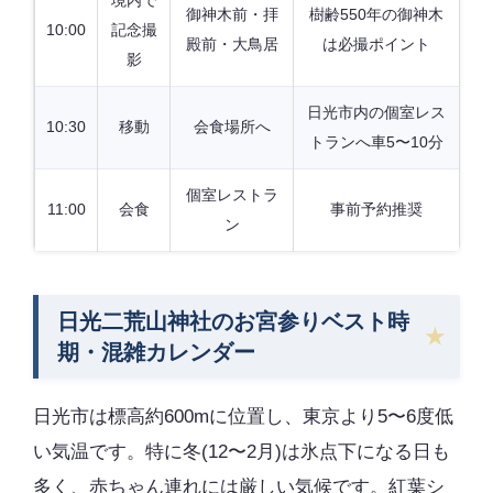
御神木前・拝
樹齢550年の御神木
10:00
記念撮
殿前・大鳥居
は必撮ポイント
影
日光市内の個室レス
10:30
移動
会食場所へ
トランへ車5〜10分
個室レストラ
11:00
会食
事前予約推奨
ン
日光二荒山神社のお宮参りベスト時
期・混雑カレンダー
日光市は標高約600mに位置し、東京より5〜6度低
い気温です。特に冬(12〜2月)は氷点下になる日も
多く、赤ちゃん連れには厳しい気候です。紅葉シ