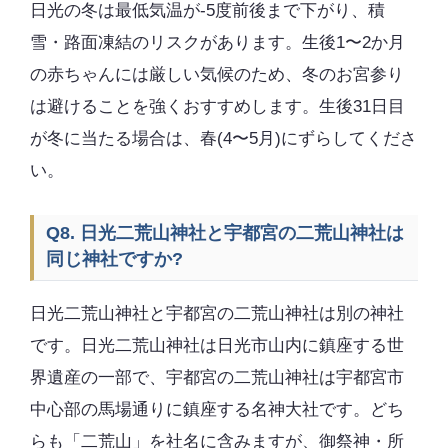
日光の冬は最低気温が-5度前後まで下がり、積
雪・路面凍結のリスクがあります。生後1〜2か月
の赤ちゃんには厳しい気候のため、冬のお宮参り
は避けることを強くおすすめします。生後31日目
が冬に当たる場合は、春(4〜5月)にずらしてくださ
い。
Q8. 日光二荒山神社と宇都宮の二荒山神社は
同じ神社ですか?
日光二荒山神社と宇都宮の二荒山神社は別の神社
です。日光二荒山神社は日光市山内に鎮座する世
界遺産の一部で、宇都宮の二荒山神社は宇都宮市
中心部の馬場通りに鎮座する名神大社です。どち
らも「二荒山」を社名に含みますが、御祭神・所