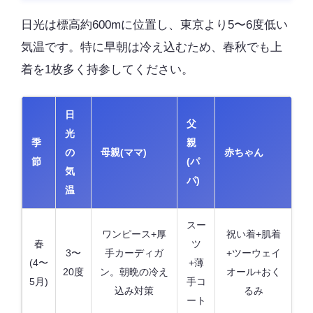
日光は標高約600mに位置し、東京より5〜6度低い
気温です。特に早朝は冷え込むため、春秋でも上
着を1枚多く持参してください。
日
父
光
季
親
の
母親(ママ)
赤ちゃん
節
(パ
気
パ)
温
スー
ワンピース+厚
祝い着+肌着
春
ツ
3〜
手カーディガ
+ツーウェイ
(4〜
+薄
20度
ン。朝晩の冷え
オール+おく
5月)
手コ
込み対策
るみ
ート