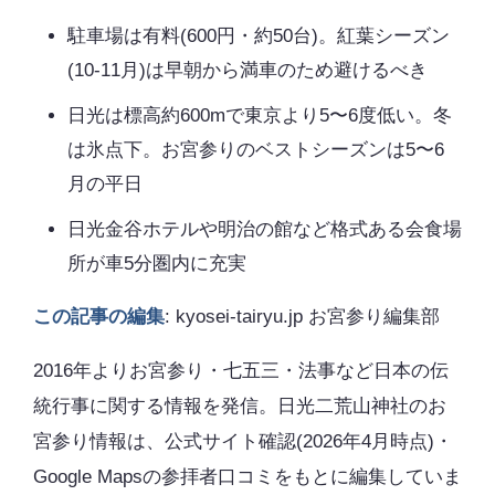
駐車場は有料(600円・約50台)。紅葉シーズン
(10-11月)は早朝から満車のため避けるべき
日光は標高約600mで東京より5〜6度低い。冬
は氷点下。お宮参りのベストシーズンは5〜6
月の平日
日光金谷ホテルや明治の館など格式ある会食場
所が車5分圏内に充実
この記事の編集
: kyosei-tairyu.jp お宮参り編集部
2016年よりお宮参り・七五三・法事など日本の伝
統行事に関する情報を発信。日光二荒山神社のお
宮参り情報は、公式サイト確認(2026年4月時点)・
Google Mapsの参拝者口コミをもとに編集していま