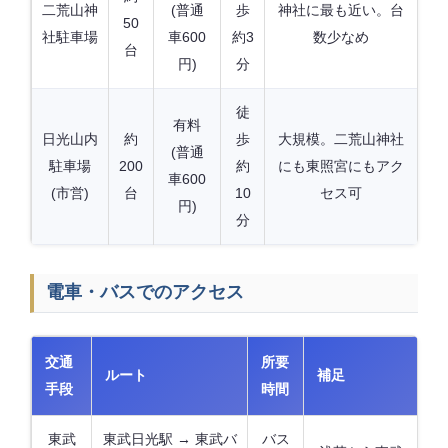
二荒山神
(普通
歩
神社に最も近い。台
50
社駐車場
車600
約3
数少なめ
台
円)
分
徒
有料
日光山内
約
歩
大規模。二荒山神社
(普通
駐車場
200
約
にも東照宮にもアク
車600
(市営)
台
10
セス可
円)
分
電車・バスでのアクセス
交通
所要
ルート
補足
手段
時間
東武
東武日光駅 → 東武バ
バス