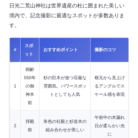
日光二荒山神社は世界遺産の杜に囲まれた美しい
境内で、記念撮影に最適なスポットが多数ありま
す。
スポ
#
おすすめポイント
撮影のコツ
ット
樹齢
550年
杉の巨木が放つ荘厳な
根元から見上げ
1
の御
雰囲気。パワースポッ
るアングルでス
神木
トとしても人気
ケール感を表現
前
午前中の木漏れ
拝殿
朱色の社殿と杉並木の
2
日が柔らかい光
前
組み合わせが美しい
に