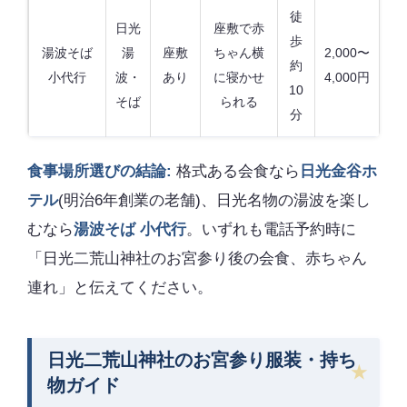
徒
日光
座敷で赤
歩
湯波そば
湯
座敷
ちゃん横
2,000〜
約
小代行
波・
あり
に寝かせ
4,000円
10
そば
られる
分
食事場所選びの結論:
格式ある会食なら
日光金谷ホ
テル
(明治6年創業の老舗)、日光名物の湯波を楽し
むなら
湯波そば 小代行
。いずれも電話予約時に
「日光二荒山神社のお宮参り後の会食、赤ちゃん
連れ」と伝えてください。
日光二荒山神社のお宮参り服装・持ち
物ガイド