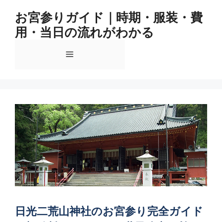
コ
お宮参りガイド｜時期・服装・費
ン
用・当日の流れがわかる
テ
ン
メ
ツ
へ
ス
ニ
キ
ッ
ュ
プ
ー
日光二荒山神社のお宮参り完全ガイド