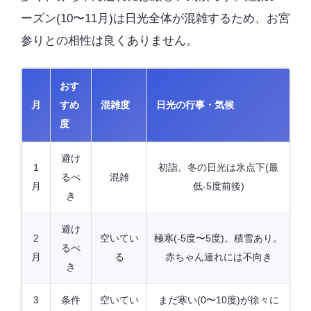
ーズン(10〜11月)は日光全体が混雑するため、お宮
参りとの相性は良くありません。
おす
月
すめ
混雑度
日光の行事・気候
度
避け
1
初詣。冬の日光は氷点下(最
るべ
混雑
月
低-5度前後)
き
避け
2
空いてい
極寒(-5度〜5度)。積雪あり。
るべ
月
る
赤ちゃん連れには不向き
き
3
条件
空いてい
まだ寒い(0〜10度)が徐々に