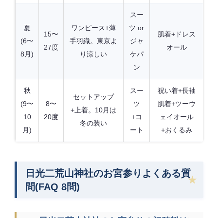
スー
夏
ワンピース+薄
ツ or
15〜
肌着+ドレス
(6〜
手羽織。東京よ
ジャ
27度
オール
8月)
り涼しい
ケパ
ン
秋
スー
祝い着+長袖
セットアップ
(9〜
8〜
ツ
肌着+ツーウ
+上着。10月は
10
20度
+コ
ェイオール
冬の装い
月)
ート
+おくるみ
日光二荒山神社のお宮参りよくある質
問(FAQ 8問)